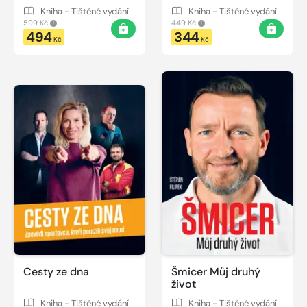
Kniha - Tištěné vydání
Kniha - Tištěné vydání
599 Kč
449 Kč
494
344
Kč
Kč
Cesty ze dna
Šmicer Můj druhý
život
Kniha - Tištěné vydání
Kniha - Tištěné vydání