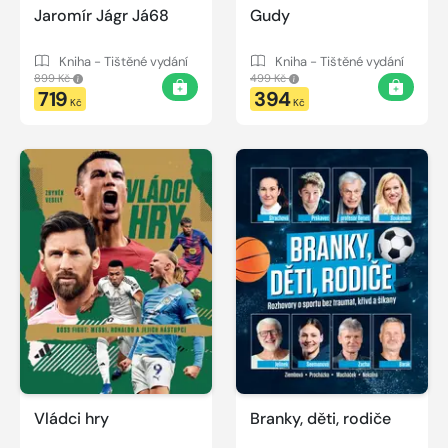
Jaromír Jágr Já68
Gudy
Kniha - Tištěné vydání
Kniha - Tištěné vydání
899 Kč
499 Kč
719
394
Kč
Kč
Vládci hry
Branky, děti, rodiče