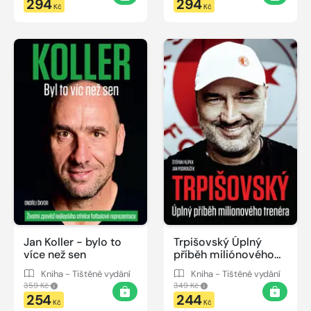
294
294
Kč
Kč
Jan Koller - bylo to
Trpišovský Úplný
více než sen
příběh miliónového
trenéra
Kniha - Tištěné vydání
Kniha - Tištěné vydání
359 Kč
349 Kč
254
244
Kč
Kč