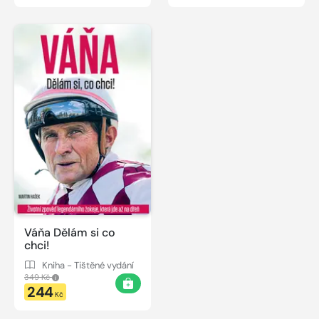
Váňa Dělám si co
chci!
Kniha - Tištěné vydání
349 Kč
244
Kč