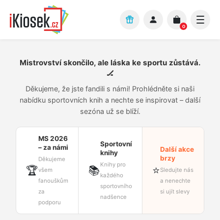
Přejít na hlavní obsah
0
Mistrovství skončilo, ale láska ke sportu zůstává.
🏒
Děkujeme, že jste fandili s námi! Prohlédněte si naši
nabídku sportovních knih a nechte se inspirovat – další
sezóna už se blíží.
MS 2026
Sportovní
– za námi
Další akce
knihy
brzy
Děkujeme
Knihy pro
🏆
📚
⭐
všem
Sledujte nás
každého
fanouškům
a nenechte
sportovního
za
si ujít slevy
nadšence
podporu