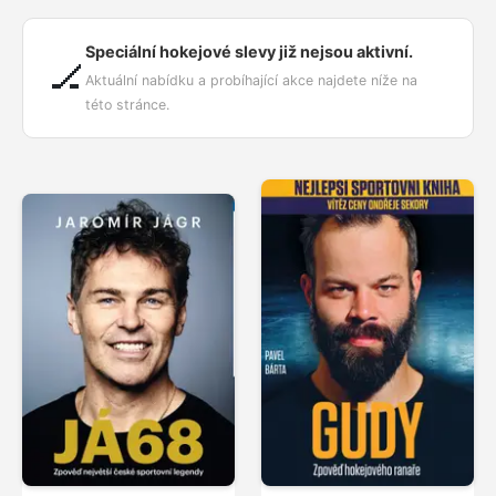
Speciální hokejové slevy již nejsou aktivní.
🏒
Aktuální nabídku a probíhající akce najdete níže na
této stránce.