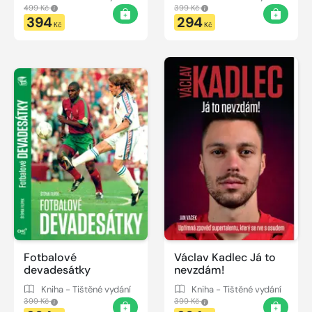
499 Kč
399 Kč
394
294
Kč
Kč
Fotbalové
Václav Kadlec Já to
devadesátky
nevzdám!
Kniha - Tištěné vydání
Kniha - Tištěné vydání
399 Kč
399 Kč