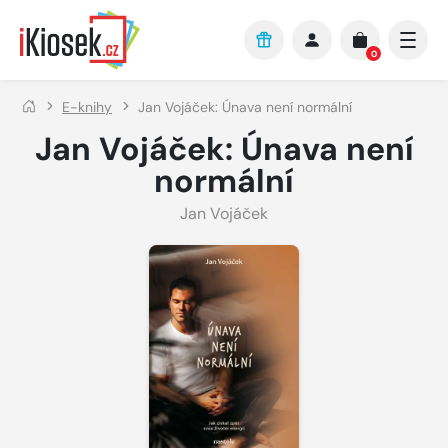
Přejít na hlavní obsah
0
E-knihy
Jan Vojáček: Únava není normální
Jan Vojáček: Únava není
normální
Jan Vojáček