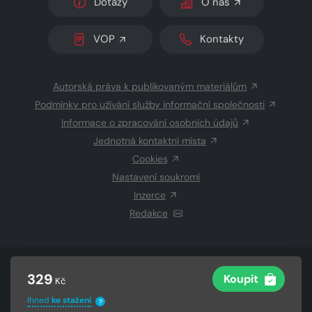
Dotazy
O nás
VOP
Kontakty
Autorská práva k publikovaným materiálům
Podmínky pro užívání služby informační společnosti
Informace o zpracování osobních údajů
Jednotná kontaktní místa
Cookies
Nastavení soukromí
Inzerce
Redakce
© 2026 Copyright
CZECH NEWS CENTER a.s.
a dodavatelé
329
Koupit
Kč
obsahu
Vysázeno
Grand IT s.r.o.
Ihned
ke stažení
?