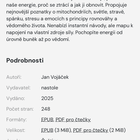
naše energie, proč se ztrácí a jak ji obnovit. Propojuje
nejnovější poznatky o mitochondriích, světle, stravě,
spánku, stresu a emocích s principy rovnováhy a
vědomého života. Nenabízí instantní návody, ale mapu k
napojení na vlastní zdroje síly. Pochopíte energii od
úrovně buněk až po vědomí.
Podrobnosti
Autoři:
Jan Vojáček
Vydavatel:
nastole
Vydáno:
2025
Počet stran:
248
Formáty:
EPUB
,
PDF pro čtečky
Velikost:
EPUB
(3 MiB),
PDF pro čtečky
(2 MiB)