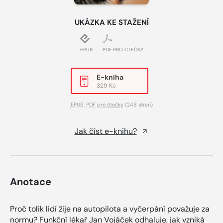
UKÁZKA KE STAŽENÍ
EPUB
PDF PRO ČTEČKY
E-kniha
329 Kč
EPUB
,
PDF pro čtečky
(248 stran)
Jak číst e-knihu?
Anotace
Proč tolik lidí žije na autopilota a vyčerpání považuje za
normu? Funkční lékař Jan Vojáček odhaluje, jak vzniká