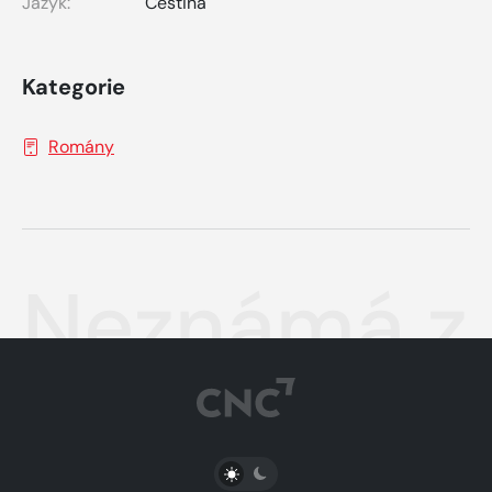
Jazyk:
Čeština
Kategorie
Romány
Neznámá z 
PŘEPNOUT SVĚTLÝ/TMAVÝ REŽIM