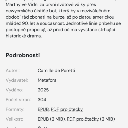
Marthy ve Vídni za první světové války přes
newyorského čističe bot, který by v meziválečném
období rád zbohatl na burze, až po zlatou americkou
mládež 90. let a současnost. Jednotlivé linie příběhu se
postupně propojují, až před očima vyvstane strhující
historické drama.
Podrobnosti
Autoři:
Camille de Peretti
Vydavatel:
Metafora
Vydáno:
2025
Počet stran:
304
Formáty:
EPUB
,
PDF pro čtečky
Velikost:
EPUB
(2 MiB),
PDF pro čtečky
(2 MiB)