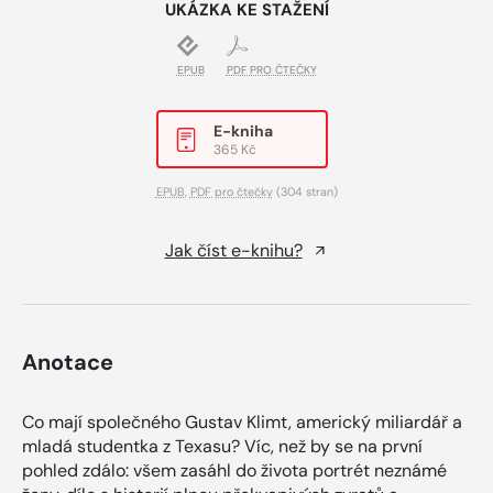
UKÁZKA KE STAŽENÍ
EPUB
PDF PRO ČTEČKY
E-kniha
365 Kč
EPUB
,
PDF pro čtečky
(304 stran)
Jak číst e-knihu?
Anotace
Co mají společného Gustav Klimt, americký miliardář a
mladá studentka z Texasu? Víc, než by se na první
pohled zdálo: všem zasáhl do života portrét neznámé