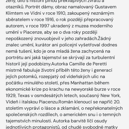
ženy, dílo s historií plnou překvapivých zvratů a
otazníků. Portrét dámy, obraz namalovaný Gustavem
Klimtem ve Vídni v roce 1910, zakoupený neznámým
sběratelem v roce 1916, o rok později přepracovaný
autorem, v roce 1997 ukradený z muzea moderního
umění v Piacenze, aby se o dva roky později
nepoškozený znovuobjevil v jeho zahradách.Žádný
znalec umění, kurátor ani policejní vyšetřoval dodnes
nemá tušení, kdo je ona mladá žena zachycená na
portrétu ani jaká tajemství se skrývají za turbulentní
historií její podobizny.Autorka Camille de Peretti
mistrně fabuluje životní příběh této ženy i generací
jejích potomků, rozepjatý od vídeňských ulic na
počátku minulého století, přes Manhattan během
ekonomické krize po krachu na newyorské burze v roce
1929, Texas v osmdesátých letech, současný New York,
Vídeň i italskou Piacenzu.Román klenoucí se napříč 20.
stoletím vypráví o lásce a zklamání, o nepřekonatelných
společenských rozdílech, o americkém snu i o temných
tajemstvích minulosti. Autorka barvitě líčí osudy
jednotlivých protagonistů, od chudé svobodné matky