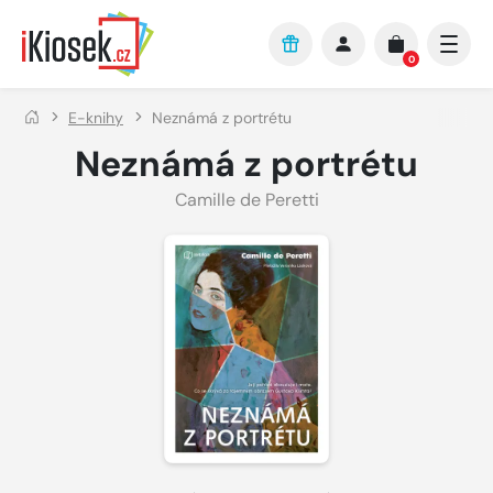
Přejít na hlavní obsah
0
E-knihy
Neznámá z portrétu
Neznámá z portrétu
Camille de Peretti