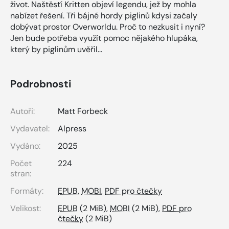
život. Naštěstí Kritten objeví legendu, jež by mohla
nabízet řešení. Tři bájné hordy piglinů kdysi začaly
dobývat prostor Overworldu. Proč to nezkusit i nyní?
Jen bude potřeba využít pomoc nějakého hlupáka,
který by piglinům uvěřil...
Podrobnosti
Autoři:
Matt Forbeck
Vydavatel:
Alpress
Vydáno:
2025
Počet
224
stran:
Formáty:
EPUB
,
MOBI
,
PDF pro čtečky
Velikost:
EPUB
(2 MiB),
MOBI
(2 MiB),
PDF pro
čtečky
(2 MiB)