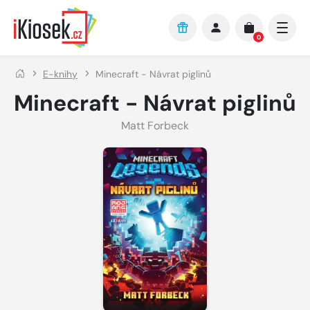
Přejít na hlavní obsah
0
E-knihy
Minecraft - Návrat piglinů
Minecraft - Návrat piglinů
Matt Forbeck