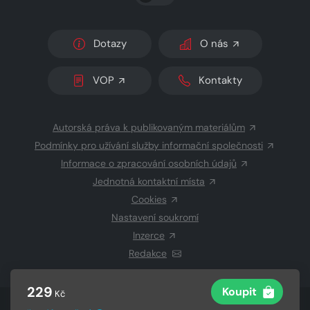
Dotazy
O nás
VOP
Kontakty
Autorská práva k publikovaným materiálům
Podmínky pro užívání služby informační společnosti
Informace o zpracování osobních údajů
Jednotná kontaktní místa
Cookies
Nastavení soukromí
Inzerce
Redakce
229
Koupit
Kč
© 2026 Copyright
CZECH NEWS CENTER a.s.
a dodavatelé