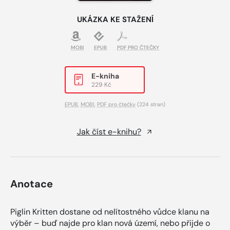
UKÁZKA KE STAŽENÍ
MOBI
EPUB
PDF PRO ČTEČKY
E-kniha
229 Kč
EPUB
,
MOBI
,
PDF pro čtečky
(224 stran)
Jak číst e-knihu?
Anotace
Piglin Kritten dostane od nelítostného vůdce klanu na
výběr – buď najde pro klan nová území, nebo přijde o