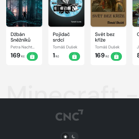
Džbán
Pojídač
Svět bez
Sněžníků
srdcí
kříže
Petra Nachtmanová
Tomáš Dušek
Tomáš Dušek
J
169
1
169
Kč
Kč
Kč
Minecraft -
PŘEPNOUT SVĚTLÝ/TMAVÝ REŽIM