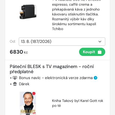
espresso, caffè crema a
překapávaná káva z jednoho
kávovaru stisknutím tlačítka.
Rozmanitý výběr káv díky
širokému sortimentu kapslí
Tchibo
Od:
6830
Koupit
Kč
Páteční BLESK s TV magazínem - roční
předplatné
+
Bonus navíc - elektronická verze zdarma
?
+
Dárek
Kniha Takový byl Karel Gott rok
po té