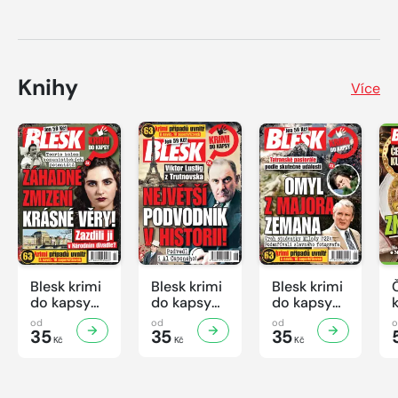
Knihy
Více
Blesk krimi
Blesk krimi
Blesk krimi
do kapsy
do kapsy
do kapsy
č.7/2026
č.6/2026
č.5/2026
od
od
od
35
35
35
Kč
Kč
Kč