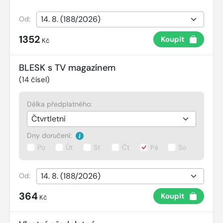
Od:
1352
Koupit
Kč
BLESK s TV magazínem
(
14
čísel)
Délka předplatného:
Dny doručení:
Po
Út
St
Čt
Pá
So
Od:
364
Koupit
Kč