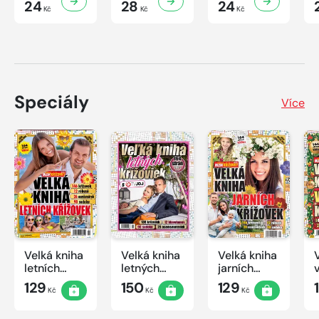
24
28
24
Kč
Kč
Kč
Speciály
Více
Velká kniha
Velká kniha
Velká kniha
letních
letných
jarních
křížovek
krížoviek s
křížovek
129
150
129
Kč
Kč
Kč
2026
TV JOJ
2026
2026