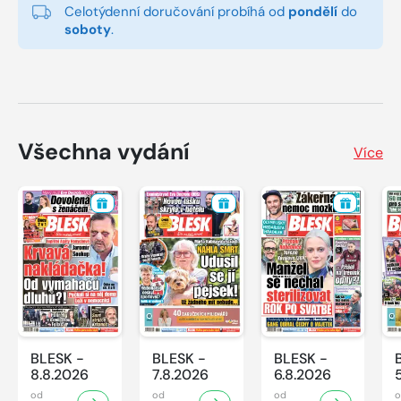
Celotýdenní doručování probíhá od
pondělí
do
soboty
.
Všechna vydání
Více
BLESK -
BLESK -
BLESK -
8.8.2026
7.8.2026
6.8.2026
od
od
od