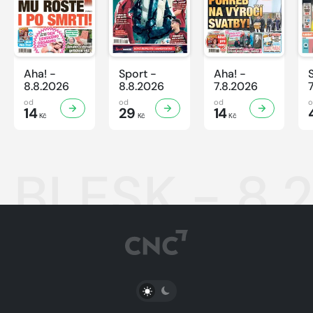
Aha! -
Sport -
Aha! -
8.8.2026
8.8.2026
7.8.2026
od
od
od
14
29
14
Kč
Kč
Kč
BLESK - 8.
PŘEPNOUT SVĚTLÝ/TMAVÝ REŽIM