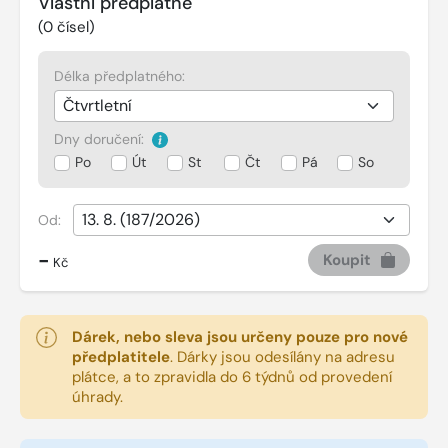
Vlastní předplatné
(
0
čísel)
Délka předplatného:
Dny doručení:
Po
Út
St
Čt
Pá
So
Od:
-
Koupit
Kč
Dárek, nebo sleva jsou určeny pouze pro nové
předplatitele
.
Dárky jsou odesílány na adresu
plátce, a to zpravidla do 6 týdnů od provedení
úhrady.