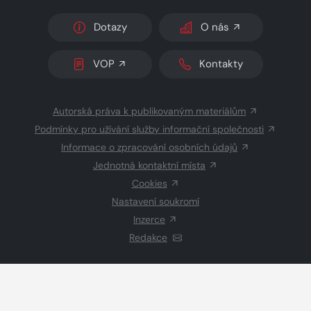
Dotazy
O nás
VOP
Kontakty
Autorská práva k publikovaným materiálům
Podmínky pro užívání služby informační společnosti
Informace o zpracování osobních údajů
Jednotná kontaktní místa
Cookies
Nastavení soukromí
Inzerce
Redakce
© 2026 Copyright
CZECH NEWS CENTER a.s.
a dodavatelé
obsahu