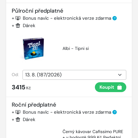
Půlroční předplatné
+
Bonus navíc - elektronická verze zdarma
?
+
Dárek
Albi - Tipni si
Od:
3415
Koupit
Kč
Roční předplatné
+
Bonus navíc - elektronická verze zdarma
?
+
Dárek
Černý kávovar Cafissimo PURE
+ v hodnotě 999 Kč Perfektní