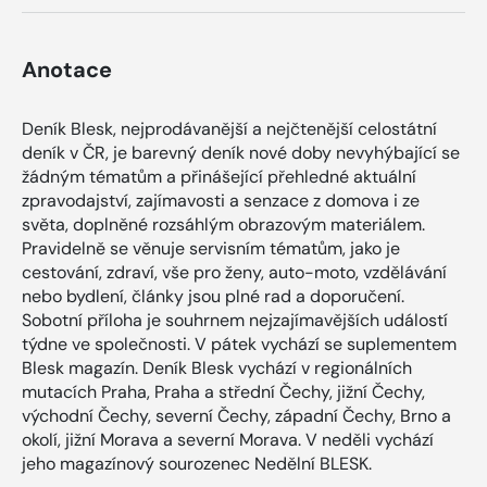
Anotace
Deník Blesk, nejprodávanější a nejčtenější celostátní
deník v ČR, je barevný deník nové doby nevyhýbající se
žádným tématům a přinášející přehledné aktuální
zpravodajství, zajímavosti a senzace z domova i ze
světa, doplněné rozsáhlým obrazovým materiálem.
Pravidelně se věnuje servisním tématům, jako je
cestování, zdraví, vše pro ženy, auto-moto, vzdělávání
nebo bydlení, články jsou plné rad a doporučení.
Sobotní příloha je souhrnem nejzajímavějších událostí
týdne ve společnosti. V pátek vychází se suplementem
Blesk magazín. Deník Blesk vychází v regionálních
mutacích Praha, Praha a střední Čechy, jižní Čechy,
východní Čechy, severní Čechy, západní Čechy, Brno a
okolí, jižní Morava a severní Morava. V neděli vychází
jeho magazínový sourozenec Nedělní BLESK.