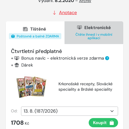
Vydání:
8.2.2020
–
Archiv
Anotace
Elektronické
Tištěné
Čtěte ihned i v mobilní
Poštovné a balné ZDARMA
aplikaci
Čtvrtletní předplatné
+
Bonus navíc - elektronická verze zdarma
?
+
Dárek
Krkonošské recepty, Slovácké
speciality a Brdské speciality
Od:
1708
Koupit
Kč