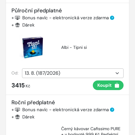
Půlroční předplatné
+
Bonus navíc - elektronická verze zdarma
?
+
Dárek
Albi - Tipni si
Od:
3415
Koupit
Kč
Roční předplatné
+
Bonus navíc - elektronická verze zdarma
?
+
Dárek
Černý kávovar Cafissimo PURE
+ v hodnotě 999 Kč Perfektní