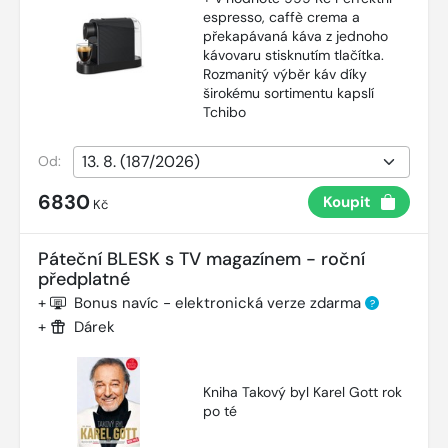
espresso, caffè crema a
překapávaná káva z jednoho
kávovaru stisknutím tlačítka.
Rozmanitý výběr káv díky
širokému sortimentu kapslí
Tchibo
Od:
6830
Koupit
Kč
Páteční BLESK s TV magazínem - roční
předplatné
+
Bonus navíc - elektronická verze zdarma
?
+
Dárek
Kniha Takový byl Karel Gott rok
po té