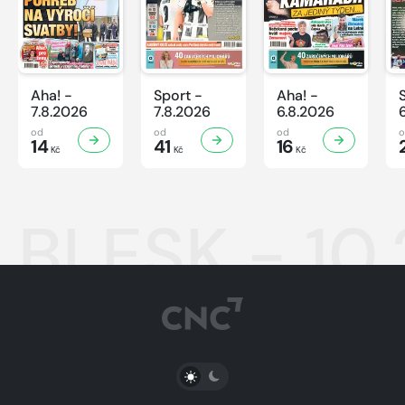
Aha! -
Sport -
Aha! -
7.8.2026
7.8.2026
6.8.2026
od
od
od
14
41
16
Kč
Kč
Kč
BLESK - 10
PŘEPNOUT SVĚTLÝ/TMAVÝ REŽIM