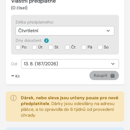
Vlastní předplatné
(
0
čísel)
Délka předplatného:
Dny doručení:
Po
Út
St
Čt
Pá
So
Od:
-
Koupit
Kč
Dárek, nebo sleva jsou určeny pouze pro nové
předplatitele
.
Dárky jsou odesílány na adresu
plátce, a to zpravidla do 6 týdnů od provedení
úhrady.