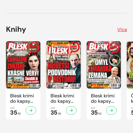
Knihy
Více
Blesk krimi
Blesk krimi
Blesk krimi
do kapsy
do kapsy
do kapsy
č.7/2026
č.6/2026
č.5/2026
od
od
od
35
35
35
Kč
Kč
Kč