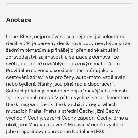
Anotace
Deník Blesk, nejprodávanější a nejčtenější celostátní
deník v ČR, je barevný deník nové doby nevyhýbající se
žádným tématům a přinášející přehledné aktuální
zpravodajství, zajímavosti a senzace z domova i ze
světa, doplněné rozsáhlým obrazovým materiálem.
Pravidelně se věnuje servisním tématům, jako je
cestování, zdraví, vše pro ženy, auto-moto, vzdělávání
nebo bydlení, články jsou plné rad a doporučení.
Sobotní příloha je souhrnem nejzajímavějších událostí
týdne ve společnosti. V pátek vychází se suplementem
Blesk magazín. Deník Blesk vychází v regionálních
mutacích Praha, Praha a střední Čechy, jižní Čechy,
východní Čechy, severní Čechy, západní Čechy, Brno a
okolí, jižní Morava a severní Morava. V neděli vychází
jeho magazínový sourozenec Nedělní BLESK.