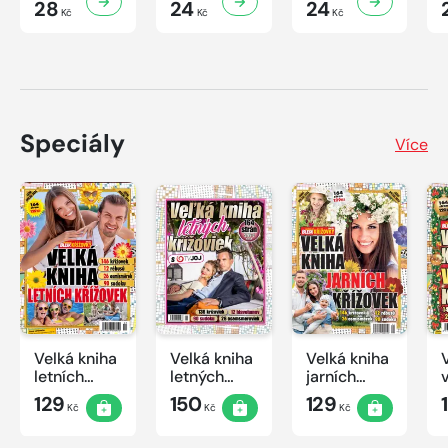
28
24
24
Kč
Kč
Kč
Speciály
Více
Velká kniha
Velká kniha
Velká kniha
letních
letných
jarních
křížovek
krížoviek s
křížovek
129
150
129
Kč
Kč
Kč
2026
TV JOJ
2026
2026