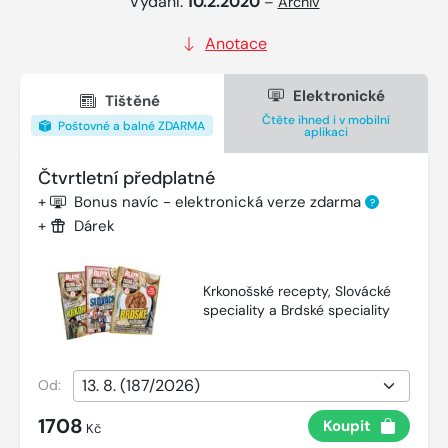
Vydání:
10.2.2020
–
Archiv
Anotace
Elektronické
Tištěné
Čtěte ihned i v mobilní
Poštovné a balné ZDARMA
aplikaci
Čtvrtletní předplatné
+
Bonus navíc - elektronická verze zdarma
?
+
Dárek
Krkonošské recepty, Slovácké
speciality a Brdské speciality
Od:
1708
Koupit
Kč