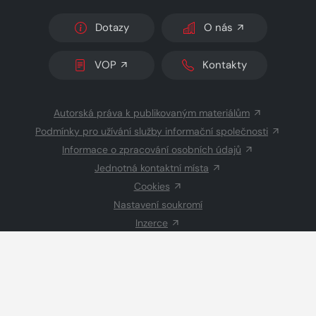
Dotazy
O nás
VOP
Kontakty
Autorská práva k publikovaným materiálům
Podmínky pro užívání služby informační společnosti
Informace o zpracování osobních údajů
Jednotná kontaktní místa
Cookies
Nastavení soukromí
Inzerce
Redakce
© 2026 Copyright
CZECH NEWS CENTER a.s.
a dodavatelé
obsahu