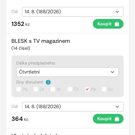
Od:
1352
Koupit
Kč
BLESK s TV magazínem
(
14
čísel)
Délka předplatného:
Dny doručení:
Po
Út
St
Čt
Pá
So
Od:
364
Koupit
Kč