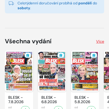
Celotýdenní doručování probíhá od
pondělí
do
soboty
.
Všechna vydání
Více
BLESK -
BLESK -
BLESK -
7.8.2026
6.8.2026
5.8.2026
od
od
od