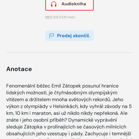
Audiokniha
MP3
(05:53:19 hod.)
Prodej skončil.
Anotace
Fenomenální běžec Emil Zátopek posunul hranice
lidských možností, je čtyřnásobným olympijským
vítězem a držitelem mnoha světových rekordů. Jeho
výkon z olympiády v Helsinkách, kdy vyhrál závody na 5
km, 10 km i maraton, asi už nikdo nikdy nepřekoná. Ale
znáte i jeho osobní příběh? Dynamické vyprávění
sleduje Zátopka v prolínajících se časových milnících
obsahujících jeho vzestupy i pády. Zachycuje i temnější