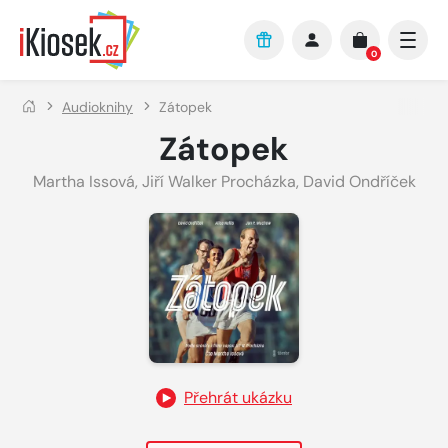
Přejít na hlavní obsah
0
Audioknihy
Zátopek
Zátopek
Martha Issová
,
Jiří Walker Procházka
,
David Ondříček
Přehrát ukázku