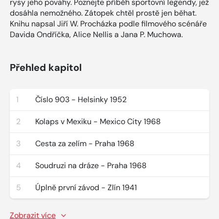
rysy jeho povahy. Poznejte příběh sportovní legendy, jež
dosáhla nemožného. Zátopek chtěl prostě jen běhat.
Knihu napsal Jiří W. Procházka podle filmového scénáře
Davida Ondříčka, Alice Nellis a Jana P. Muchowa.
Přehled kapitol
1
Číslo 903 - Helsinky 1952
2
Kolaps v Mexiku - Mexico City 1968
3
Cesta za zelím - Praha 1968
4
Soudruzi na dráze - Praha 1968
5
Úplně první závod - Zlín 1941
Zobrazit více