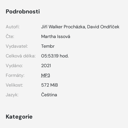
Podrobnosti
Autoři:
Jiří Walker Procházka
,
David Ondříček
Čte:
Martha Issová
Vydavatel:
Tembr
Celková délka:
05:53:19 hod.
Vydáno:
2021
Formáty:
MP3
Velikost:
572 MiB
Jazyk:
Čeština
Kategorie