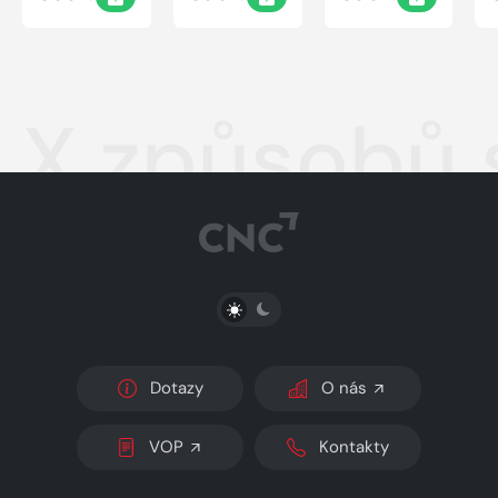
X způsobů 
PŘEPNOUT SVĚTLÝ/TMAVÝ REŽIM
Dotazy
O nás
VOP
Kontakty