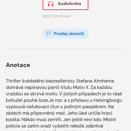
Audiokniha
MP3
(17:05:56 hod.)
Prodej skončil.
Anotace
Thriller švédského bestselleristy Stefana Ahnhema
dohrává napínavou partii titulu Motiv X. Za každou
vraždou se skrývá motiv. V jistých případech je to však
bohužel pouhá iluze.Je noc a z přístavu u Helsingborgu
vyplouvá nafukovací člun s jediným pasažérem. Na
zádech má připevněný meč. Jeho úkol určila hrací
kostka: Někdo musí zemřít. Jen ještě neví kdo. Místní
policie se zatím snaží vyšetřit několik zdánlivě