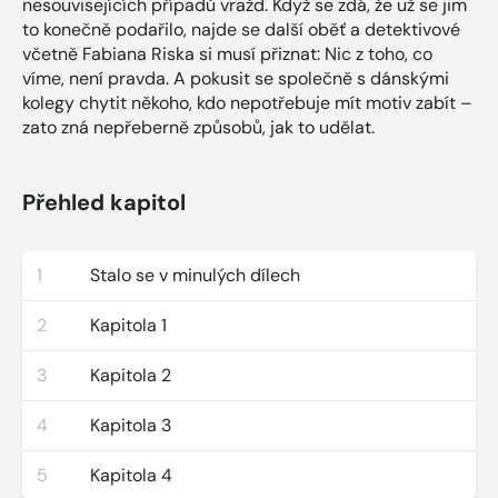
nesouvisejících případů vražd. Když se zdá, že už se jim
to konečně podařilo, najde se další oběť a detektivové
včetně Fabiana Riska si musí přiznat: Nic z toho, co
víme, není pravda. A pokusit se společně s dánskými
kolegy chytit někoho, kdo nepotřebuje mít motiv zabít –
zato zná nepřeberně způsobů, jak to udělat.
Přehled kapitol
1
Stalo se v minulých dílech
2
Kapitola 1
3
Kapitola 2
4
Kapitola 3
5
Kapitola 4