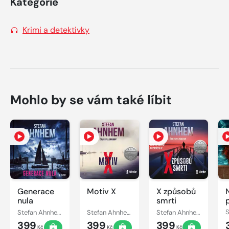
Kategorie
Krimi a detektivky
Mohlo by se vám také líbit
Generace
Motiv X
X způsobů
nula
smrti
Stefan Ahnhem
Stefan Ahnhem
Stefan Ahnhem
399
399
399
Kč
Kč
Kč