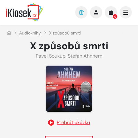
Přejít na hlavní obsah
0
Audioknihy
X způsobů smrti
X způsobů smrti
Pavel Soukup
,
Stefan Ahnhem
Přehrát ukázku