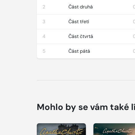
2
Část druhá
3
Část třetí
4
Část čtvrtá
5
Část pátá
Mohlo by se vám také l
Přehrát
Přehrát