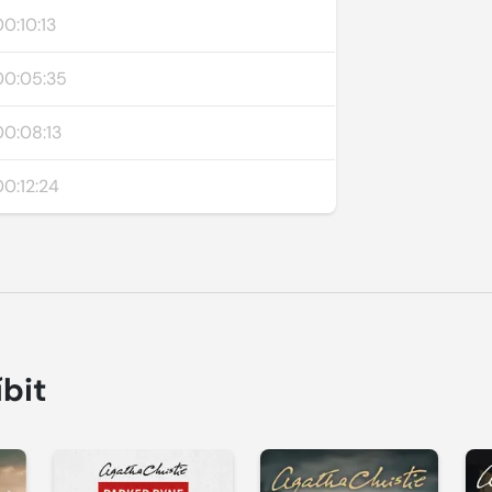
00:10:13
00:05:35
00:08:13
00:12:24
íbit
Přehrát
Přehrát
P