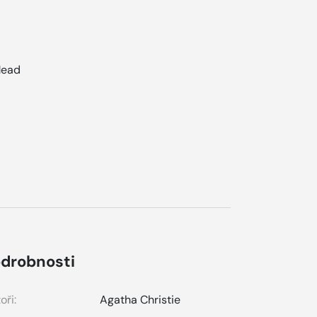
Mead
drobnosti
oři:
Agatha Christie