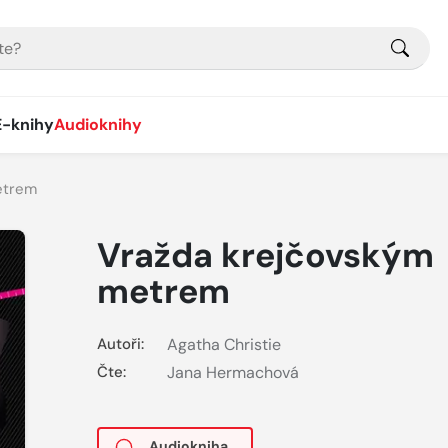
E-knihy
Audioknihy
etrem
Vražda krejčovským
metrem
Autoři:
Agatha Christie
Čte:
Jana Hermachová
Audiokniha