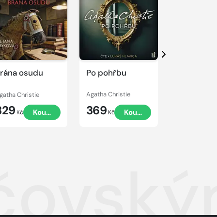
kázku
Přehrát
Přehrát
ukázku
ukázku
Další
rána osudu
Po pohřbu
Nultá hod
gatha Christie
Agatha Christie
Agatha Christ
329
369
389
Koupit
Koupit
Kč
Kč
Kč
jčovsk