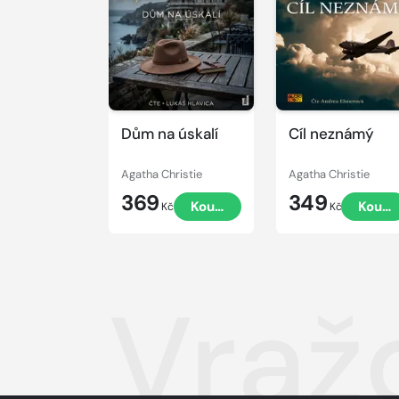
ukázku
ukázku
Dům na úskalí
Cíl neznámý
Agatha Christie
Agatha Christie
369
349
Koupit
Koupi
Kč
Kč
Vraž