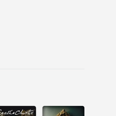
řehrát