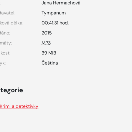
:
Jana Hermachová
avatel:
Tympanum
ková délka:
00:41:31 hod.
dáno:
2015
máty:
MP3
ikost:
39 MiB
yk:
Čeština
tegorie
Krimi a detektivky