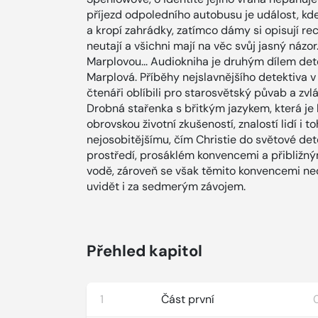
příjezd odpoledního autobusu je událost, kd
a kropí zahrádky, zatímco dámy si opisují rec
neutají a všichni mají na věc svůj jasný názor
Marplovou... Audiokniha je druhým dílem dete
Marplová. Příběhy nejslavnějšího detektiva v s
čtenáři oblíbili pro starosvětský půvab a zvl
Drobná stařenka s břitkým jazykem, která je
obrovskou životní zkušeností, znalostí lidí i t
nejosobitějšímu, čím Christie do světové de
prostředí, prosáklém konvencemi a přibližným
vodě, zároveň se však těmito konvencemi ned
uvidět i za sedmerým závojem.
Přehled kapitol
1
Část první