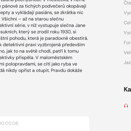
Čte
e pánové za tichých podvečerů okopávají
epty a vykládají pasiáns, se zkrátka nic
Vyd
. Všichni – až na starou slečnu
Cel
ktivní série, v níž vystupuje slečna Jane
ukních, který se zrodil roku 1930, si
Vy
áštní pohodu, která je paradoxně obestírá.
For
 k detektivní praxi vyzbrojená především
oho, jak to na světě chodí, patří k tomu
Vel
tektivky přispěla. V maloměstském
Jaz
i polopravdami, se cítí jako ryba ve
á nikdy opříst a otupit. Pravdu dokáže
Ka
00:05:06