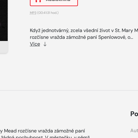
MP3
(00:41:31 hod.)
Když jednotvárný, zcela všední život v St. Mary 
rozčísne vražda zámožné paní Spenlowové, o...
Více
Po
Aut
Mary Mead rozčísne vražda zámožné paní
je žádná pochybnost. V městečku, v němž