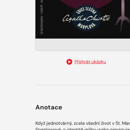
Přehrát ukázku
Anotace
Když jednotvárný, zcela všední život v St. 
Spenlowové, o identitě jejího vraha nepanu