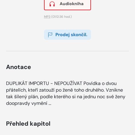
Audiokniha
MP3
(01:12:36 hod.)
Prodej skončil.
Anotace
DUPLIKÁT IMPORTU - NEPOUŽÍVAT Povídka o dvou
přátelích, kteří zatouží po ženě toho druhého. Vznikne
tak šílený plán, podle kterého si na jednu noc své ženy
doopravdy vymění …
Přehled kapitol