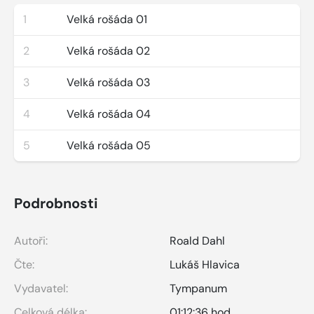
1
Velká rošáda 01
2
Velká rošáda 02
3
Velká rošáda 03
4
Velká rošáda 04
5
Velká rošáda 05
Podrobnosti
Autoři:
Roald Dahl
Čte:
Lukáš Hlavica
Vydavatel:
Tympanum
Celková délka:
01:12:36 hod.