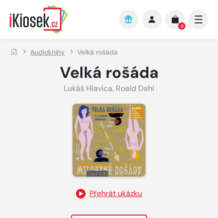
Přejít na hlavní obsah
0
Audioknihy
Velká rošáda
Velká rošáda
Lukáš Hlavica
,
Roald Dahl
Přehrát ukázku