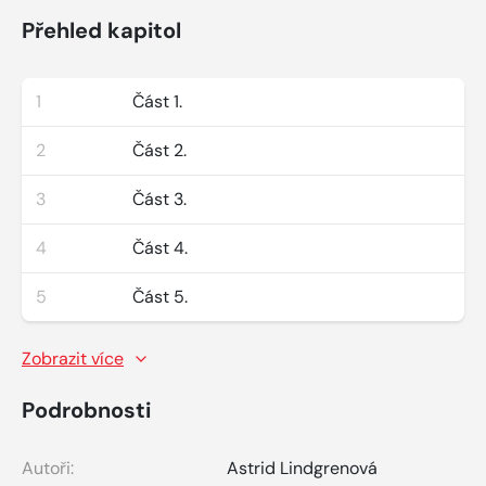
Přehled kapitol
1
Část 1.
2
Část 2.
3
Část 3.
4
Část 4.
5
Část 5.
Zobrazit více
Podrobnosti
Autoři:
Astrid Lindgrenová