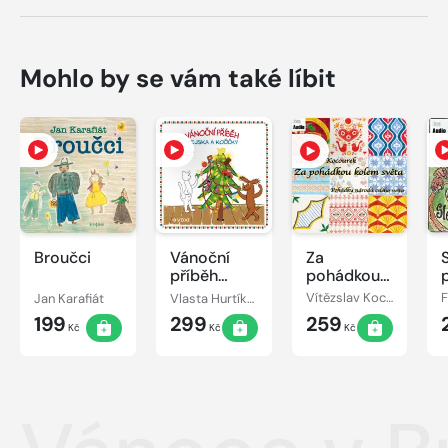
Mohlo by se vám také líbit
Broučci
Vánoční
Za
příběh
pohádkou
pejska a
kolem
Jan Karafiát
Vlasta Hurtíková
Vítězslav Kocourek
kočičky
světa
199
299
259
Kč
Kč
Kč