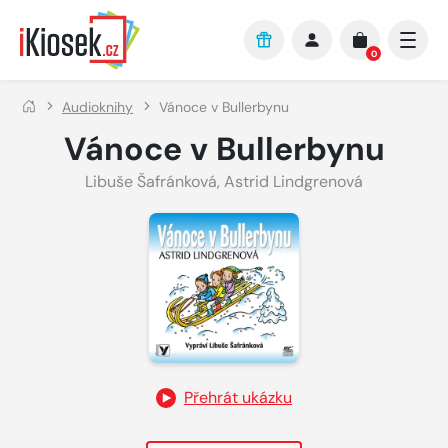
Přejít na hlavní obsah
0
Audioknihy
Vánoce v Bullerbynu
Vánoce v Bullerbynu
Libuše Šafránková
,
Astrid Lindgrenová
Přehrát ukázku