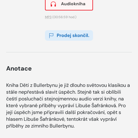
Audiokniha
MP3
(00:56:59 hod.)
Prodej skončil.
Anotace
Kniha Děti z Bullerbynu je již dlouho světovou klasikou a
stále nepřestává slavit úspěch. Stejně tak si oblíbili
čeští posluchači stejnojmennou audio verzi knihy, na
které vybrané příběhy vypráví Libuše Šafránková. Pro
její úspěch jsme připravili další pokračování, opět s
hlasem Libuše Šafránkové, tentokrát však vypráví
příběhy ze zimního Bullerbynu.