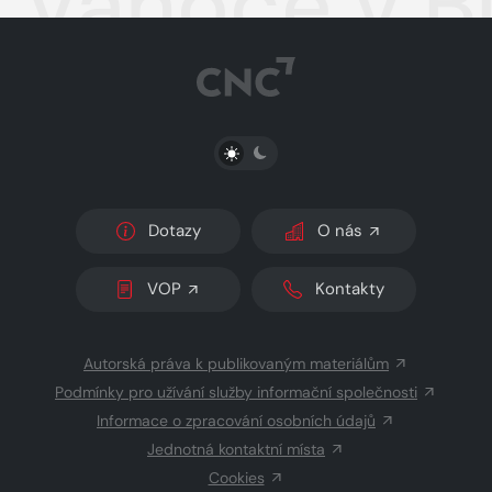
Vánoce v B
PŘEPNOUT SVĚTLÝ/TMAVÝ REŽIM
Dotazy
O nás
VOP
Kontakty
Autorská práva k publikovaným materiálům
Podmínky pro užívání služby informační společnosti
Informace o zpracování osobních údajů
Jednotná kontaktní místa
Cookies