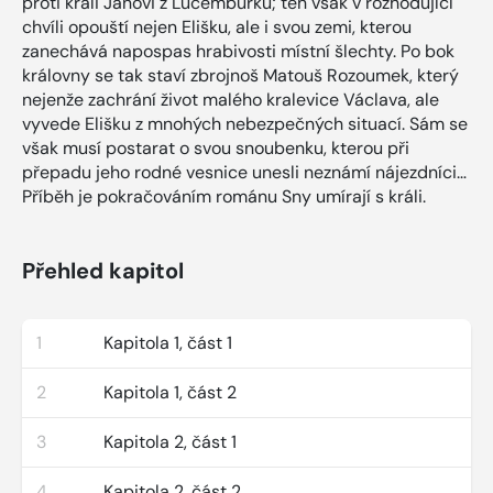
proti králi Janovi z Lucemburku; ten však v rozhodující
chvíli opouští nejen Elišku, ale i svou zemi, kterou
zanechává napospas hrabivosti místní šlechty. Po bok
královny se tak staví zbrojnoš Matouš Rozoumek, který
nejenže zachrání život malého kralevice Václava, ale
vyvede Elišku z mnohých nebezpečných situací. Sám se
však musí postarat o svou snoubenku, kterou při
přepadu jeho rodné vesnice unesli neznámí nájezdníci…
Příběh je pokračováním románu Sny umírají s králi.
Přehled kapitol
1
Kapitola 1, část 1
2
Kapitola 1, část 2
3
Kapitola 2, část 1
4
Kapitola 2, část 2