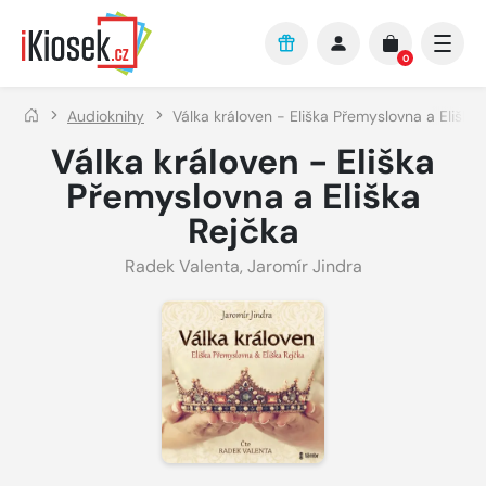
Přejít na hlavní obsah
0
Audioknihy
Válka královen - Eliška Přemyslovna a Eliška
Válka královen - Eliška
Přemyslovna a Eliška
Rejčka
Radek Valenta
,
Jaromír Jindra