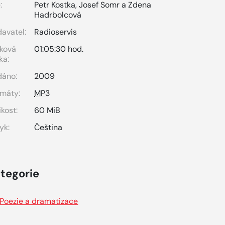
:
Petr Kostka
,
Josef Somr a Zdena
Hadrbolcová
avatel:
Radioservis
ková
01:05:30 hod.
ka:
dáno:
2009
máty:
MP3
ikost:
60 MiB
yk:
Čeština
tegorie
Poezie a dramatizace