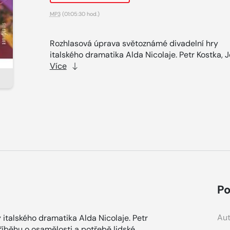
MP3
(01:05:30 hod.)
Rozhlasová úprava světoznámé divadelní hry
italského dramatika Alda Nicolaje. Petr Kostka, Jo
Více
Po
Aut
italského dramatika Alda Nicolaje. Petr
íběhu o osamělosti a potřebě lidské