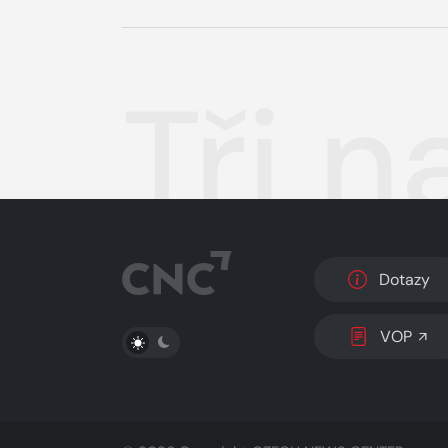
Tři n
Dotazy
PŘEPNOUT SVĚTLÝ/TMAVÝ REŽIM
VOP