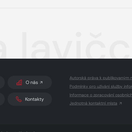
a lavič
Autorská práva k publikovaným 
O nás
Podmínky pro užívání služby info
Informace o zpracování osobníc
Kontakty
Jednotná kontaktní místa