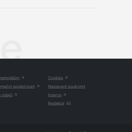
ce
materiálům
Cookies
rmační společnosti
Nastavení soukromí
h údajů
Inzerce
Redakce