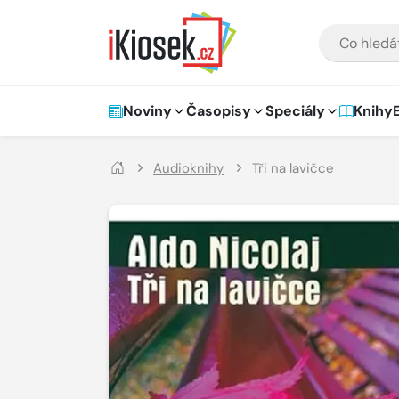
Přejít na hlavní obsah
VYHLEDÁVÁNÍ
Hlavní navigace
Noviny
Časopisy
Speciály
Knihy
Audioknihy
Tři na lavičce