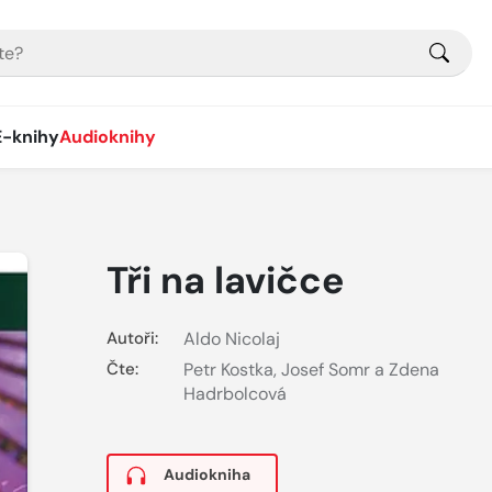
E-knihy
Audioknihy
Tři na lavičce
Autoři:
Aldo Nicolaj
Čte:
Petr Kostka
,
Josef Somr a Zdena
Hadrbolcová
Audiokniha