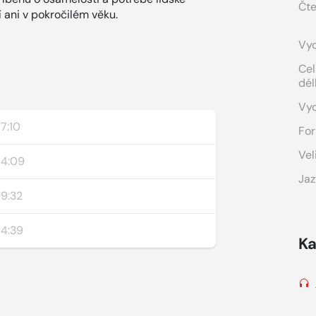
Čte
í ani v pokročilém věku.
Vyd
Cel
dél
Vy
17:10
For
Vel
14:09
Jaz
19:32
14:39
Ka