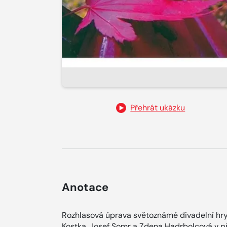
Přehrát ukázku
Anotace
Rozhlasová úprava světoznámé divadelní hry 
Kostka, Josef Somr a Zdena Hadrbolcová v př