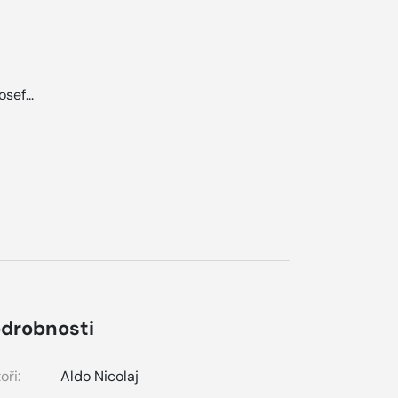
sef...
drobnosti
oři:
Aldo Nicolaj