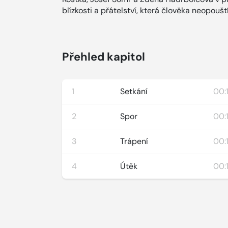
blízkosti a přátelství, která člověka neopoušt
Přehled kapitol
1
Setkání
00:
2
Spor
00:
3
Trápení
00:
4
Útěk
00: