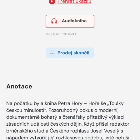
Přehrát ukázku
Audiokniha
MP3
(04:15:26 hod.)
Prodej skončil.
Anotace
Na počátku byla kniha Petra Hory – Hořejše „Toulky
českou minulostí“. Pozoruhodný pokus o moderní,
dokumentárně bohatý a čtenářsky přitažlivý výklad
zásadních událostí českých dějin. Když přišel redaktor
brněnského studia Českého rozhlasu Josef Veselý s
nápadem vytvořit její rozhlasovou podobu, jistě netušil,