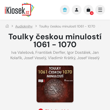
Přejít na hlavní obsah
0
Audioknihy
Toulky českou minulostí 1061 - 1070
Toulky českou minulostí
1061 - 1070
Iva Valešová
,
František Derfler
,
Igor Dostálek
,
Jan
Kolařík
,
Josef Veselý
,
Vladimír Krátký
,
Josef Veselý