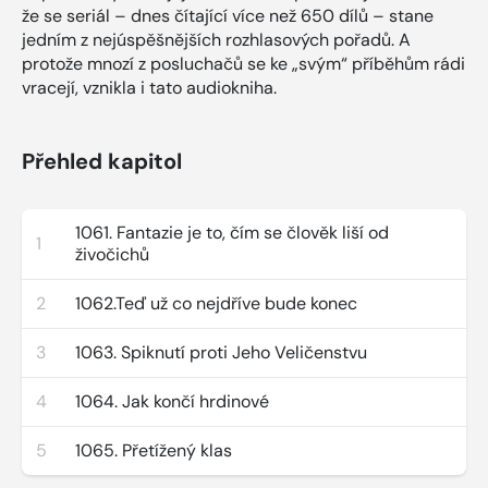
že se seriál – dnes čítající více než 650 dílů – stane
jedním z nejúspěšnějších rozhlasových pořadů. A
protože mnozí z posluchačů se ke „svým“ příběhům rádi
vracejí, vznikla i tato audiokniha.
Přehled kapitol
1061. Fantazie je to, čím se člověk liší od
1
živočichů
2
1062.Teď už co nejdříve bude konec
3
1063. Spiknutí proti Jeho Veličenstvu
4
1064. Jak končí hrdinové
5
1065. Přetížený klas