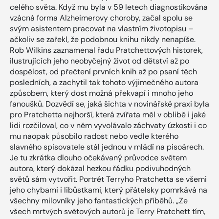
celého světa. Když mu byla v 59 letech diagnostikována
vzácná forma Alzheimerovy choroby, začal spolu se
svým asistentem pracovat na vlastním životopisu –
ačkoliv se zařekl, že podobnou knihu nikdy nenapíše.
Rob Wilkins zaznamenal řadu Pratchettových historek,
ilustrujících jeho neobyčejný život od dětství až po
dospělost, od přečtení prvních knih až po psaní těch
posledních, a zachytil tak tohoto výjimečného autora
způsobem, který dost možná překvapí i mnoho jeho
fanoušků. Dozvědí se, jaká šichta v novinářské praxi byla
pro Pratchetta nejhorší, která zvířata měl v oblibě i jaké
lidi rozčiloval, co v něm vyvolávalo záchvaty úzkosti i co
mu naopak působilo radost nebo vedle kterého
slavného spisovatele stál jednou v mládí na pisoárech.
Je tu zkrátka dlouho očekávaný průvodce světem
autora, který dokázal hezkou řádku podivuhodných
světů sám vytvořit. Portrét Terryho Pratchetta se všemi
jeho chybami i libůstkami, který přátelsky pomrkává na
všechny milovníky jeho fantastických příběhů. „Ze
všech mrtvých světových autorů je Terry Pratchett tím,