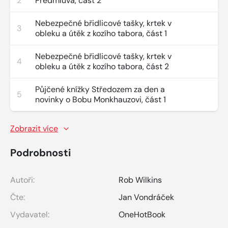
2
Předmluva, část 2
Nebezpečné břidlicové tašky, krtek v
3
obleku a útěk z kozího tabora, část 1
Nebezpečné břidlicové tašky, krtek v
4
obleku a útěk z kozího tabora, část 2
Půjčené knížky Středozem za den a
5
novinky o Bobu Monkhauzovi, část 1
Zobrazit více
Podrobnosti
Autoři:
Rob Wilkins
Čte:
Jan Vondráček
Vydavatel:
OneHotBook