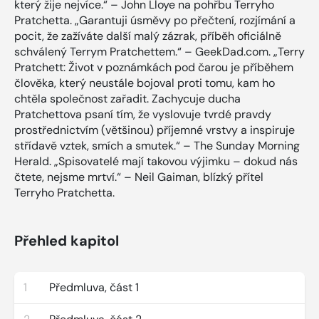
který žije nejvíce.“ – John Lloye na pohřbu Terryho
Pratchetta. „Garantuji úsměvy po přečtení, rozjímání a
pocit, že zažíváte další malý zázrak, příběh oficiálně
schválený Terrym Pratchettem.“ – GeekDad.com. „Terry
Pratchett: Život v poznámkách pod čarou je příběhem
člověka, který neustále bojoval proti tomu, kam ho
chtěla společnost zařadit. Zachycuje ducha
Pratchettova psaní tím, že vyslovuje tvrdé pravdy
prostřednictvím (většinou) příjemné vrstvy a inspiruje
střídavě vztek, smích a smutek.“ – The Sunday Morning
Herald. „Spisovatelé mají takovou výjimku – dokud nás
čtete, nejsme mrtví.“ – Neil Gaiman, blízký přítel
Terryho Pratchetta.
Přehled kapitol
1
Předmluva, část 1