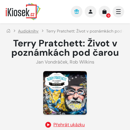
Přejít na hlavní obsah
0
Audioknihy
Terry Pratchett: Život v poznámkách pod ča
Terry Pratchett: Život v
poznámkách pod čarou
Jan Vondráček
,
Rob Wilkins
Přehrát ukázku