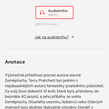
Audiokniha
489 Kč
MP3
(17:52:14 hod.)
Jak na audioknihu?
Anotace
Výjimečná příležitost poznat autora slavné
Zeměplochy. Terry Pratchett byl jedním z
nejzásadnějších autorů fantastiky posledního půlstoletí.
Za svůj život dokončil 41 knih, které byly přeloženy do
bezmála 40 jazyků, a jeho příběhy ze světa
Zeměplochy, Dlouhého vesmíru, Koberců nebo Dobrých
znamení jsou dodnes láskyplně citovány čtenáři z