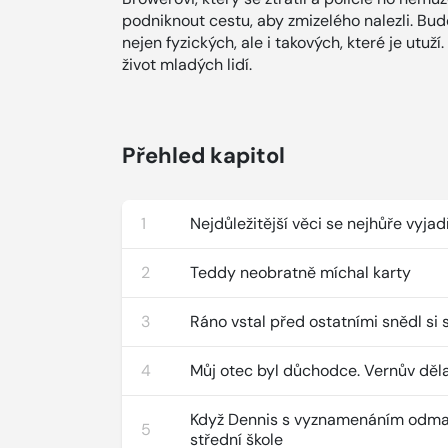
podniknout cestu, aby zmizelého nalezli. Bu
nejen fyzických, ale i takových, které je utu
život mladých lidí.
Přehled kapitol
1
Nejdůležitější věci se nejhůře vyjad
2
Teddy neobratně míchal karty
3
Ráno vstal před ostatními snědl si 
4
Můj otec byl důchodce. Vernův děla
Když Dennis s vyznamenáním odma
5
střední škole