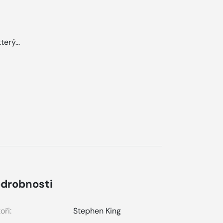
erý...
drobnosti
oři:
Stephen King