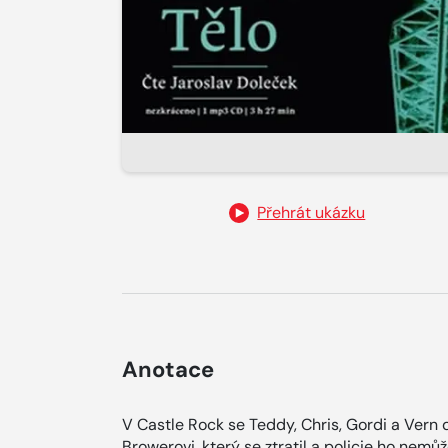
Přehrát ukázku
Anotace
V Castle Rock se Teddy, Chris, Gordi a Vern
Browerovi, který se ztratil a policie ho nemůže