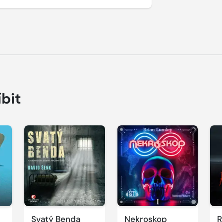
íbit
Přehrát
Přehrát
P
ukázku
ukázku
u
Svatý Benda
Nekroskop
R