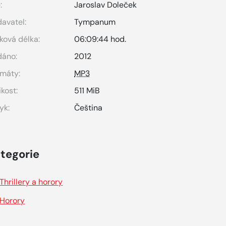
:
Jaroslav Doleček
avatel:
Tympanum
ková délka:
06:09:44 hod.
dáno:
2012
máty:
MP3
ikost:
511 MiB
yk:
Čeština
tegorie
Thrillery a horory
Horory