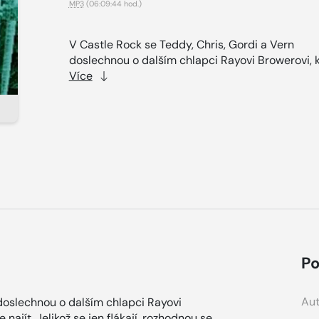
MP3
(06:09:44 hod.)
V Castle Rock se Teddy, Chris, Gordi a Vern
doslechnou o dalším chlapci Rayovi Browerovi, kt
Více
Po
Aut
 doslechnou o dalším chlapci Rayovi
 najít. Jelikož se jen flákají, rozhodnou se