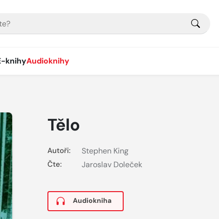
E-knihy
Audioknihy
Tělo
Autoři:
Stephen King
Čte:
Jaroslav Doleček
Audiokniha