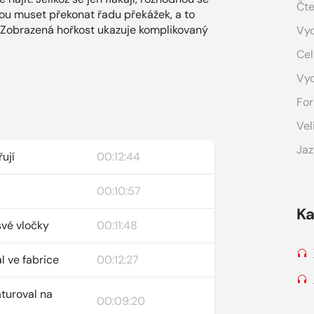
Čte
dou muset překonat řadu překážek, a to
ží. Zobrazená hořkost ukazuje komplikovaný
Vyd
Cel
Vy
For
Vel
Jaz
řují
00:12:44
00:10:57
Ka
své vločky
00:11:48
l ve fabrice
00:12:27
turoval na
00:09:20