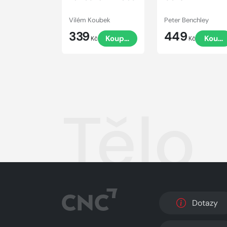
Vilém Koubek
Peter Benchley
339
449
Koupit
Koupi
Kč
Kč
Tělo
Dotazy