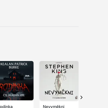
řehrát
kázku
Přehrát
Přehrát
ukázku
ukázku
Další
odinka
Nevyměkni
Nekroman