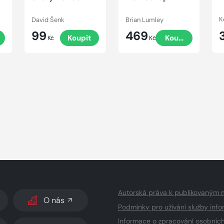
David Šenk
Brian Lumley
K
99
469
t
Koupit
Koupit
Kč
Kč
Autorská práva k publikovaným 
O nás
Podmínky pro užívání služby info
Informace o zpracování osobníc