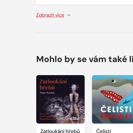
Zobrazit více
Mohlo by se vám také l
Přehrát
Přehrát
ukázku
ukázku
Zatloukání hřebů
Čelisti