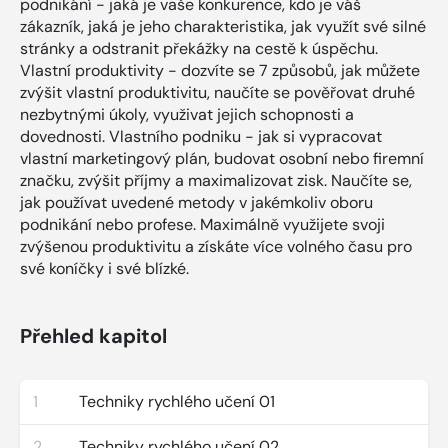
podnikání - jaká je vaše konkurence, kdo je váš
zákazník, jaká je jeho charakteristika, jak využít své silné
stránky a odstranit překážky na cestě k úspěchu.
Vlastní produktivity - dozvíte se 7 způsobů, jak můžete
zvýšit vlastní produktivitu, naučíte se pověřovat druhé
nezbytnými úkoly, využivat jejich schopnosti a
dovednosti. Vlastního podniku - jak si vypracovat
vlastní marketingový plán, budovat osobní nebo firemní
značku, zvýšit příjmy a maximalizovat zisk. Naučíte se,
jak používat uvedené metody v jakémkoliv oboru
podnikání nebo profese. Maximálně využijete svoji
zvýšenou produktivitu a získáte více volného času pro
své koníčky i své blízké.
Přehled kapitol
1
Techniky rychlého učení 01
2
Techniky rychlého učení 02