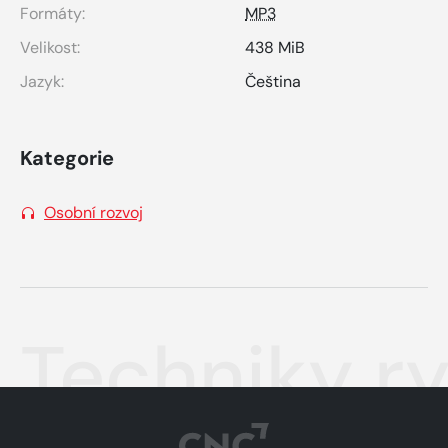
Formáty:
MP3
Velikost:
438 MiB
Jazyk:
Čeština
Kategorie
Osobní rozvoj
Techniky r