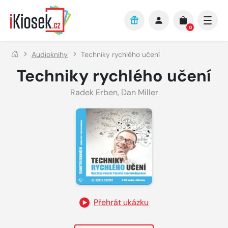
Přejít na hlavní obsah
0
Audioknihy
Techniky rychlého učení
Techniky rychlého učení
Radek Erben
,
Dan Miller
Přehrát ukázku