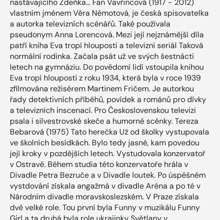
nastávajícího Zdeňka… Fan Vavřincová (1917 - 2012)
vlastním jménem Věra Němotová, je česká spisovatelka
a autorka televizních scénářů. Také používala
pseudonym Anna Lorencová. Mezi její nejznámější díla
patří kniha Eva tropí hlouposti a televizní seriál Taková
normální rodinka. Začala psát už ve svých šestnácti
letech na gymnáziu. Do povědomí lidí vstoupila knihou
Eva tropí hlouposti z roku 1934, která byla v roce 1939
zfilmována režisérem Martinem Fričem. Je autorkou
řady detektivních příběhů, povídek a románů pro dívky
a televizních inscenací. Pro Československou televizi
psala i silvestrovské skeče a humorné scénky. Tereza
Bebarová (1975) Tato herečka Už od školky vystupovala
ve školních besídkách. Bylo tedy jasné, kam povedou
její kroky v pozdějších letech. Vystudovala konzervatoř
v Ostravě. Během studia této konzervatoře hrála v
Divadle Petra Bezruče a v Divadle loutek. Po úspěšném
vystdování získala angažmá v divadle Aréna a po té v
Národním divadle moravskoslezském. V Praze získala
dvě velké role. Tou první byla Funny v muzikálu Funny
Girl a ta druhá byla role ukrajinky Světlany v