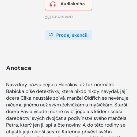
Audiokniha
MP3
(14:32:19 hod.)
Prodej skončil.
Anotace
Navzdory názvu nejsou Hanákovi až tak normální.
Babička píše detektivky, které nikdo nikdy nevydal, její
dcera Cilka neustále zpívá, manžel Oldřich se nevěnuje
ničemu jinému než svým želvičkám a myšičkám. Starší
dcera Pavla všude možně cvičí jógu a s klidem snáší
darebáctví svých dvojčat a podivínství svého manžela
Petra, který jen jí, spí a čte noviny. A do této rodiny se
chystá její mladší sestra Kateřina přivést svého