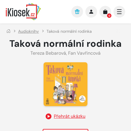
Přejít na hlavní obsah
0
Audioknihy
Taková normální rodinka
Taková normální rodinka
Tereza Bebarová
,
Fan Vavřincová
Přehrát ukázku