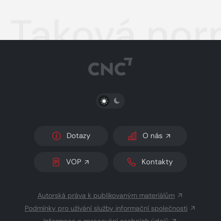
Taková nor
PŘEPNOUT SVĚTLÝ/TMAVÝ REŽIM
Dotazy
O nás
VOP
Kontakty
Autorská práva k publikovaným materiálům
Podmínky pro užívání služby informační společnosti