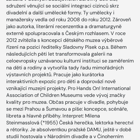
sdružení věnující se sociální integraci cizinců skrz
divadelní a další umělecké formy. Ty umělecky i
manažersky vedla od roku 2008 do roku 2012. Zároveň
jako autorka, literární recenzentka a dramaturgyně
externě spolupracovala s Českým rozhlasem. V roce
2012 zvítězila s koncepcí dětského muzea výběrové
řízení na pozici ředitelky Sladovny Písek o.p.s. Během
následujících pěti let transformovala galerii na
celoevropsky uznávanou kulturní instituci se zaměřením
na děti a rodiny a vytvořila tady řadu mimořádných
výstavních projektů. Pracuje jako kurátorka
interaktivních expozic pro děti a doprovází nově
vznikající muzejní projekty. Pro Hands On! International
Association of Children Museums vede vývoj značky
kvality pro muzea. Občas pracuje v divadle, pohybuje
se mezi Prahou a Šumavou a píše: koncepce, scénáře,
libreta a hlavně příběhy. Interpret: Milena
Steinmasslová (*1955) Česká herečka, lektorka herectví
a rétoriky. Je absolventkou pražské DAMU, ještě v době
studií hostovala v Národním divadle a v Činoherním