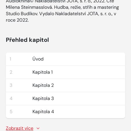
Audiokniha© Nakladatelství JOTA, s. r. o., 2022. Čte
Milena Steinmasslová. Hudba, režie, střih a mastering
Studio Budíkov. Vydalo Nakladatelství JOTA, s. r. o., v
roce 2022.
Přehled kapitol
1
Úvod
2
Kapitola 1
3
Kapitola 2
4
Kapitola 3
5
Kapitola 4
Zobrazit více