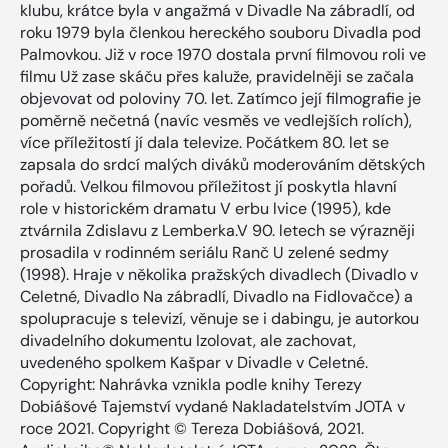
klubu, krátce byla v angažmá v Divadle Na zábradlí, od
roku 1979 byla členkou hereckého souboru Divadla pod
Palmovkou. Již v roce 1970 dostala první filmovou roli ve
filmu Už zase skáču přes kaluže, pravidelněji se začala
objevovat od poloviny 70. let. Zatímco její filmografie je
poměrně nečetná (navíc vesměs ve vedlejších rolích),
více příležitostí jí dala televize. Počátkem 80. let se
zapsala do srdcí malých diváků moderováním dětských
pořadů. Velkou filmovou příležitost jí poskytla hlavní
role v historickém dramatu V erbu lvice (1995), kde
ztvárnila Zdislavu z Lemberka.V 90. letech se výrazněji
prosadila v rodinném seriálu Ranč U zelené sedmy
(1998). Hraje v několika pražských divadlech (Divadlo v
Celetné, Divadlo Na zábradlí, Divadlo na Fidlovačce) a
spolupracuje s televizí, věnuje se i dabingu, je autorkou
divadelního dokumentu Izolovat, ale zachovat,
uvedeného spolkem Kašpar v Divadle v Celetné.
Copyright: Nahrávka vznikla podle knihy Terezy
Dobiášové Tajemství vydané Nakladatelstvím JOTA v
roce 2021. Copyright © Tereza Dobiášová, 2021.