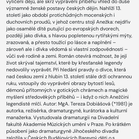
vylíčení dějů, ale skrz vyprávění příběhu vhled do duše
významné ženské postavy českých dějin. Nahlíží 13.
století jako období protichůdných mocenských i
duchovních proudů, v jehož centru stojí Anežka: nejdřív
jako osamělé dítě putující po evropských dvorech,
později jako dívka, s hlavou popletenou rytířskými mýty,
zrazovaná, a přesto toužící po lásce a naplnění –
zároveň ale i dívka vědomá si vlastní zodpovědnosti –
vůči své rodině a zemi. Román otevírá možnost, že její
život skrýval tajemství, které by křesťanské legendy
nedovolily vyprávět. Při hledání pravdy o dívce, která
nad českou zemí z hlubin 13. století stále drží ochrannou
ruku, vstoupily do vyprávění obrazy bytostí lesů,
démonů přítomných v gotických chrámech a magické
myšlení středověkých příběhů – i když o nich Anežčini
legendisté mlčí. Autor: MgA. Tereza Dobiášová (*1981) je
autorka, režisérka, dramaturgyně, kurátorka a kulturní
manažerka. Vystudovala dramaturgii na Divadelní
fakultě Akademie Múzických umění v Praze. Po krátkém
působení jako dramaturgyně Jihočeského divadla
založila v Českých Budějovicích Barevný děti o.s.,