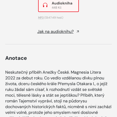
Audiokniha
448 Kč
MP3
(13:47:49 hod.)
Jak na audioknihu?
Anotace
Neskutečný příběh Anežky České. Magnesia Litera
2022 za debut roku. Co vedlo vzdělanou dívku plnou
života, dceru českého krále Přemysla Otakara I., o jejíž
ruku žádal sám císař, k rozhodnutí vzdát se světské
moci, tělesné lásky a stát se jeptiškou? Příběh, který
román Tajemství vypráví, stojí na půdorysu
dochovaných historických faktů, nicméně s nimi zachází
velmi volně, protože jeho smyslem není doslovné