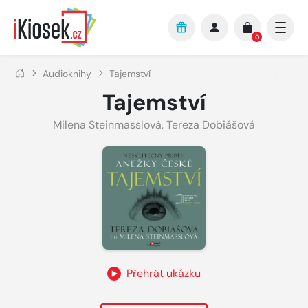
Přejít na hlavní obsah
0
Audioknihy
Tajemství
Tajemství
Milena Steinmasslová
,
Tereza Dobiášová
Přehrát ukázku