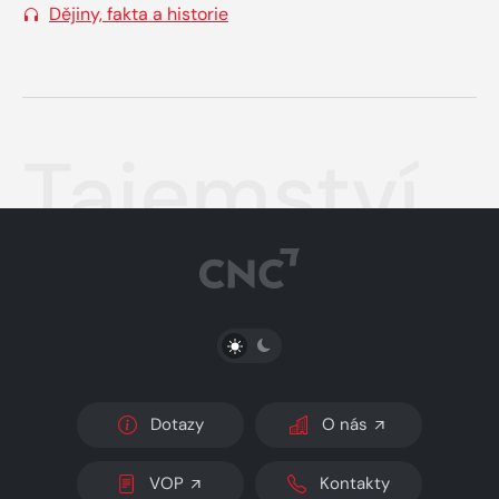
Dějiny, fakta a historie
Tajemství
PŘEPNOUT SVĚTLÝ/TMAVÝ REŽIM
Dotazy
O nás
VOP
Kontakty