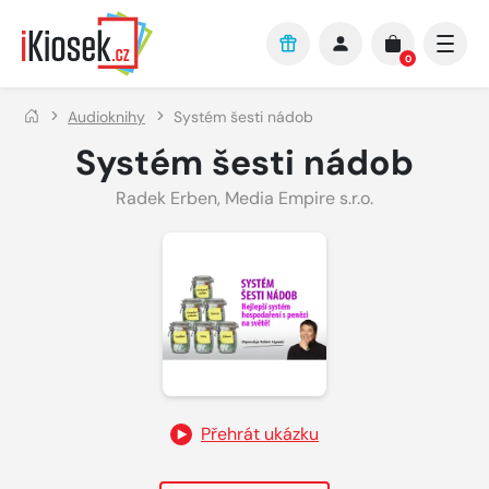
Přejít na hlavní obsah
0
Audioknihy
Systém šesti nádob
Systém šesti nádob
Radek Erben
,
Media Empire s.r.o.
Přehrát ukázku