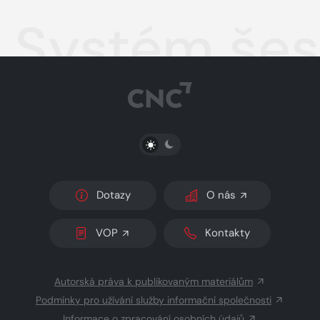
Systém šes
PŘEPNOUT SVĚTLÝ/TMAVÝ REŽIM
Dotazy
O nás
VOP
Kontakty
Autorská práva k publikovaným materiálům
Podmínky pro užívání služby informační společnosti
Informace o zpracování osobních údajů