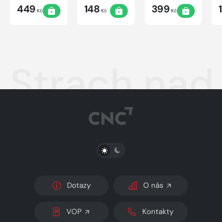
vydání
449
148
399
Kč
Kč
Kč
Strach nad
PŘEPNOUT SVĚTLÝ/TMAVÝ REŽIM
Dotazy
O nás
VOP
Kontakty