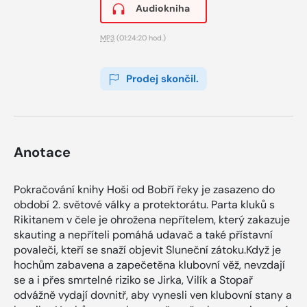
Audiokniha
MP3
(01:24:20 hod.)
Prodej skončil.
Anotace
Pokračování knihy Hoši od Bobří řeky je zasazeno do
období 2. světové války a protektorátu. Parta kluků s
Rikitanem v čele je ohrožena nepřítelem, který zakazuje
skauting a nepříteli pomáhá udavač a také přístavní
povaleči, kteří se snaží objevit Sluneční zátoku.Když je
hochům zabavena a zapečetěna klubovní věž, nevzdají
se a i přes smrtelné riziko se Jirka, Vilík a Stopař
odvážně vydají dovnitř, aby vynesli ven klubovní stany a