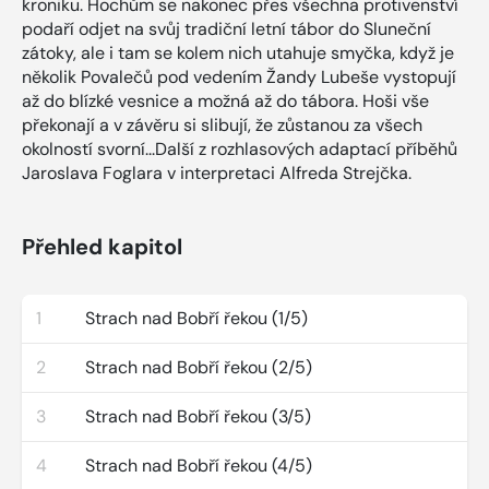
kroniku. Hochům se nakonec přes všechna protivenství
podaří odjet na svůj tradiční letní tábor do Sluneční
zátoky, ale i tam se kolem nich utahuje smyčka, když je
několik Povalečů pod vedením Žandy Lubeše vystopují
až do blízké vesnice a možná až do tábora. Hoši vše
překonají a v závěru si slibují, že zůstanou za všech
okolností svorní...Další z rozhlasových adaptací příběhů
Jaroslava Foglara v interpretaci Alfreda Strejčka.
Přehled kapitol
1
Strach nad Bobří řekou (1/5)
2
Strach nad Bobří řekou (2/5)
3
Strach nad Bobří řekou (3/5)
4
Strach nad Bobří řekou (4/5)