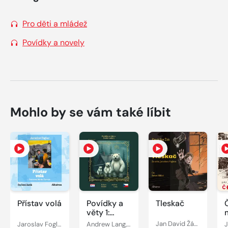
Pro děti a mládež
Povídky a novely
Mohlo by se vám také líbit
Přístav volá
Povídky a
Tleskač
věty 1:
České
Jaroslav Foglar
Andrew Lang, Róbert Hodoši
Jan David Žák, Jaroslav Foglar
J