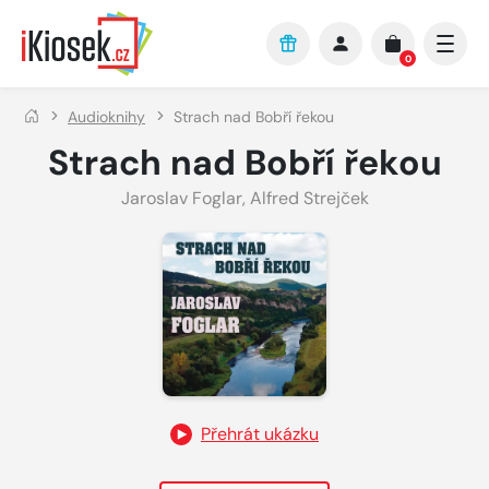
Přejít na hlavní obsah
0
Audioknihy
Strach nad Bobří řekou
Strach nad Bobří řekou
Jaroslav Foglar
,
Alfred Strejček
Přehrát ukázku