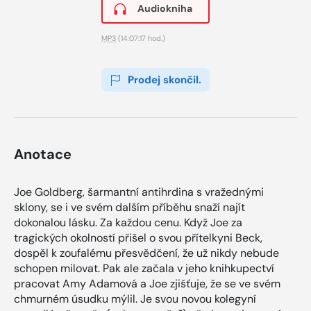
Audiokniha
MP3
(14:07:17 hod.)
Prodej skončil.
Anotace
Joe Goldberg, šarmantní antihrdina s vražednými
sklony, se i ve svém dalším příběhu snaží najít
dokonalou lásku. Za každou cenu. Když Joe za
tragických okolností přišel o svou přítelkyni Beck,
dospěl k zoufalému přesvědčení, že už nikdy nebude
schopen milovat. Pak ale začala v jeho knihkupectví
pracovat Amy Adamová a Joe zjišťuje, že se ve svém
chmurném úsudku mýlil. Je svou novou kolegyní