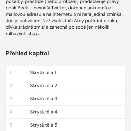
posedlý, přestože (nebo protože?) představuje pravý
opak Beck – nesnáší Twitter, dokonce ani nemá e-
mailovou adresu a na internetu o ní není jediná zmínka.
Joe je uchvácen. Než však stačí Amy požádat o ruku,
dívka zrádně zmizí a zanechá po sobě jen několik
mlhavých stop...
Přehled kapitol
1
Skrytá těla 1
2
Skrytá těla 2
3
Skrytá těla 3
4
Skrytá těla 4
5
Skrytá těla 5