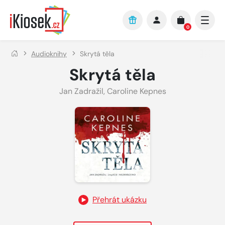
Přejít na hlavní obsah
0
Audioknihy
Skrytá těla
Skrytá těla
Jan Zadražil
,
Caroline Kepnes
Přehrát ukázku