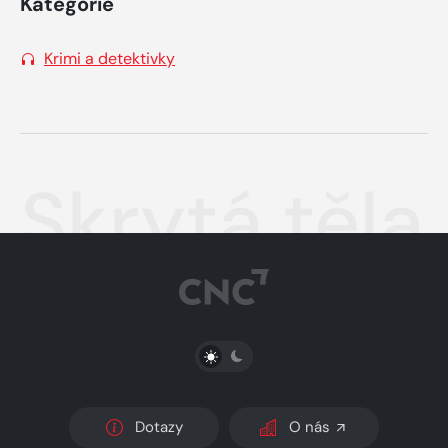
Kategorie
Krimi a detektivky
Skrytá těla
PŘEPNOUT SVĚTLÝ/TMAVÝ REŽIM
Dotazy
O nás