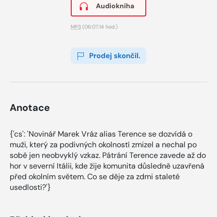
Audiokniha
MP3
(06:07:14 hod.)
Prodej skončil.
Anotace
{'cs': 'Novinář Marek Vráz alias Terence se dozvídá o
muži, který za podivných okolností zmizel a nechal po
sobě jen neobvyklý vzkaz. Pátrání Terence zavede až do
hor v severní Itálii, kde žije komunita důsledně uzavřená
před okolním světem. Co se děje za zdmi staleté
usedlosti?'}