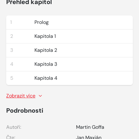
Přehled kapitol
1
Prolog
2
Kapitola 1
3
Kapitola 2
4
Kapitola 3
5
Kapitola 4
Zobrazit více
Podrobnosti
Autoři:
Martin Goffa
Čte:
Jan Maxián