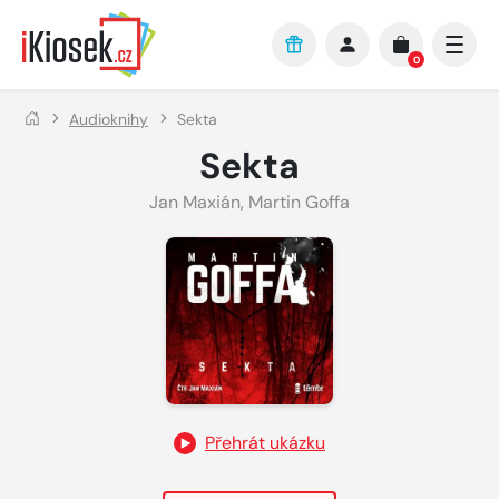
Přejít na hlavní obsah
0
Audioknihy
Sekta
Sekta
Jan Maxián
,
Martin Goffa
Přehrát ukázku