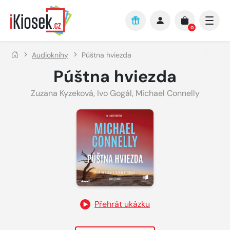
Přejít na hlavní obsah
0
Audioknihy
Púštna hviezda
Púštna hviezda
Zuzana Kyzeková
,
Ivo Gogál
,
Michael Connelly
Přehrát ukázku