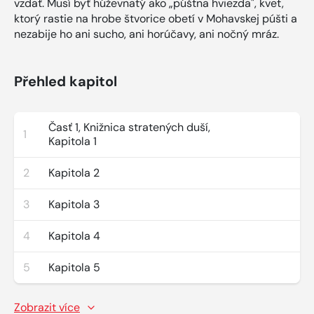
vzdať. Musí byť húževnatý ako „púštna hviezda", kvet,
ktorý rastie na hrobe štvorice obetí v Mohavskej púšti a
nezabije ho ani sucho, ani horúčavy, ani nočný mráz.
Přehled kapitol
Časť 1, Knižnica stratených duší,
1
Kapitola 1
2
Kapitola 2
3
Kapitola 3
4
Kapitola 4
5
Kapitola 5
Zobrazit více