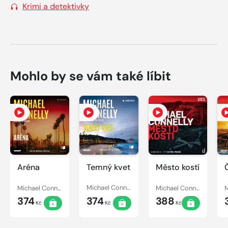
Krimi a detektivky
Mohlo by se vám také líbit
Aréna
Temný kvet
Město kostí
Michael Connelly
Michael Connelly
Michael Connelly
374
374
388
Kč
Kč
Kč