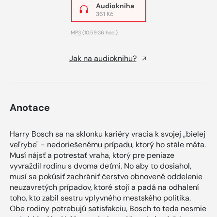
Audiokniha
361 Kč
MP3
(10:59:36 hod.)
Jak na audioknihu?
Anotace
Harry Bosch sa na sklonku kariéry vracia k svojej „bielej
veľrybe" - nedoriešenému prípadu, ktorý ho stále máta.
Musí nájsť a potrestať vraha, ktorý pre peniaze
vyvraždil rodinu s dvoma deťmi. No aby to dosiahol,
musí sa pokúsiť zachrániť čerstvo obnovené oddelenie
neuzavretých prípadov, ktoré stojí a padá na odhalení
toho, kto zabil sestru vplyvného mestského politika.
Obe rodiny potrebujú satisfakciu, Bosch to teda nesmie