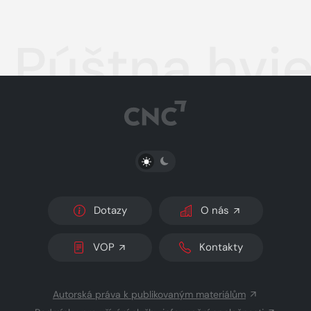
Púštna hvi
PŘEPNOUT SVĚTLÝ/TMAVÝ REŽIM
Dotazy
O nás
VOP
Kontakty
Autorská práva k publikovaným materiálům