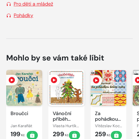
Pro děti a mládež
Pohádky
Mohlo by se vám také líbit
Broučci
Vánoční
Za
příběh
pohádkou
pejska a
kolem
Jan Karafiát
Vlasta Hurtíková
Vítězslav Kocourek
kočičky
světa
199
299
259
Kč
Kč
Kč