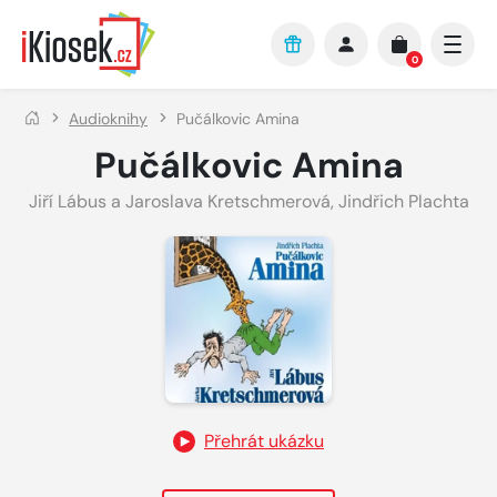
Přejít na hlavní obsah
0
Audioknihy
Pučálkovic Amina
Pučálkovic Amina
Jiří Lábus a Jaroslava Kretschmerová
,
Jindřich Plachta
Přehrát ukázku