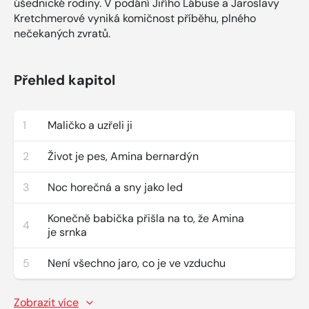
úšednické rodiny. V podání Jiřího Lábuse a Jaroslavy
Kretchmerové vyniká komičnost příběhu, plného
nečekaných zvratů.
Přehled kapitol
1
Maličko a uzřeli ji
2
Život je pes, Amina bernardýn
3
Noc horečná a sny jako led
Konečně babička přišla na to, že Amina
4
je srnka
5
Není všechno jaro, co je ve vzduchu
Zobrazit více