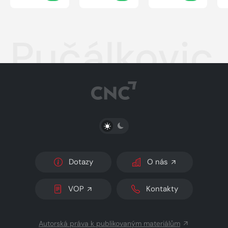
Pučálkovic
PŘEPNOUT SVĚTLÝ/TMAVÝ REŽIM
Dotazy
O nás
VOP
Kontakty
Autorská práva k publikovaným materiálům