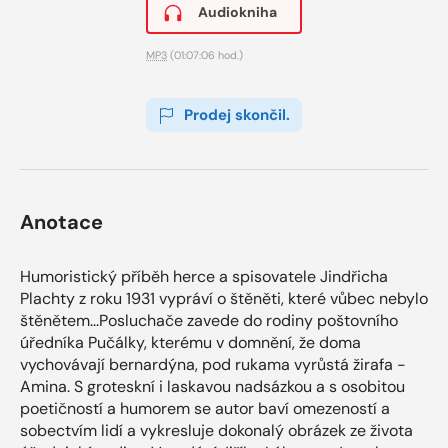
Audiokniha
MP3
(01:07:06 hod.)
Prodej skončil.
Anotace
Humoristický příběh herce a spisovatele Jindřicha
Plachty z roku 1931 vypráví o štěněti, které vůbec nebylo
štěnětem...Posluchače zavede do rodiny poštovního
úředníka Pučálky, kterému v domnění, že doma
vychovávají bernardýna, pod rukama vyrůstá žirafa -
Amina. S groteskní i laskavou nadsázkou a s osobitou
poetičností a humorem se autor baví omezeností a
sobectvím lidí a vykresluje dokonalý obrázek ze života