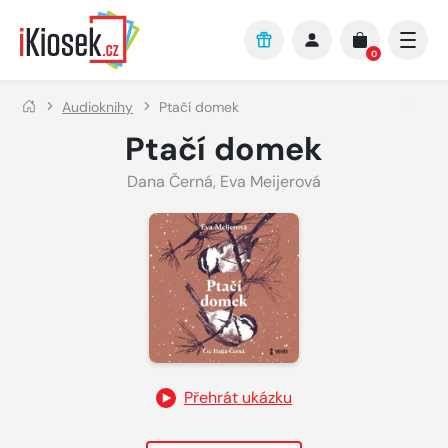
Přejít na hlavní obsah
0
Audioknihy
Ptačí domek
Ptačí domek
Dana Černá
,
Eva Meijerová
Přehrát ukázku