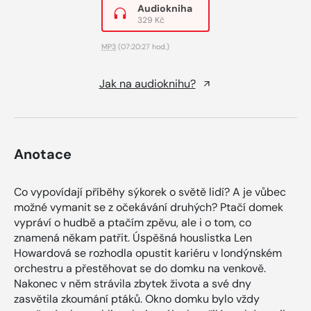
Audiokniha
329 Kč
MP3
(07:20:27 hod.)
Jak na audioknihu?
Anotace
Co vypovídají příběhy sýkorek o světě lidí? A je vůbec
možné vymanit se z očekávání druhých? Ptačí domek
vypráví o hudbě a ptačím zpěvu, ale i o tom, co
znamená někam patřit. Úspěšná houslistka Len
Howardová se rozhodla opustit kariéru v londýnském
orchestru a přestěhovat se do domku na venkově.
Nakonec v něm strávila zbytek života a své dny
zasvětila zkoumání ptáků. Okno domku bylo vždy