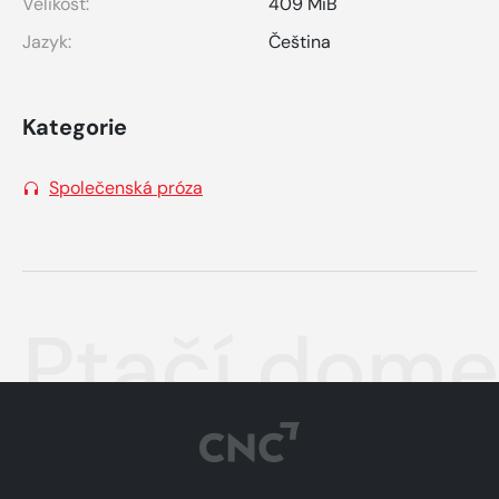
Velikost:
409 MiB
Jazyk:
Čeština
Kategorie
Společenská próza
Ptačí dome