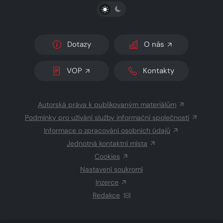
PŘEPNOUT SVĚTLÝ/TMAVÝ REŽIM
Dotazy
O nás
VOP
Kontakty
Autorská práva k publikovaným materiálům
Podmínky pro užívání služby informační společnosti
Informace o zpracování osobních údajů
Jednotná kontaktní místa
Cookies
Nastavení soukromí
Inzerce
Redakce