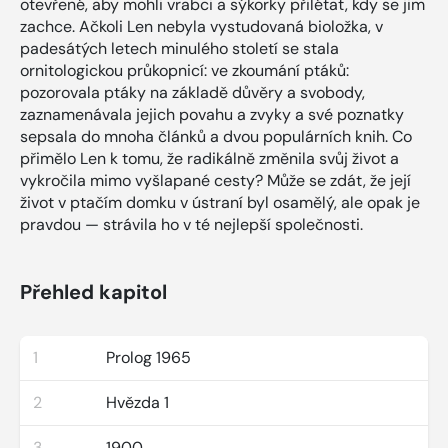
otevřené, aby mohli vrabci a sýkorky přilétat, kdy se jim
zachce. Ačkoli Len nebyla vystudovaná bioložka, v
padesátých letech minulého století se stala
ornitologickou průkopnicí: ve zkoumání ptáků:
pozorovala ptáky na základě důvěry a svobody,
zaznamenávala jejich povahu a zvyky a své poznatky
sepsala do mnoha článků a dvou populárních knih. Co
přimělo Len k tomu, že radikálně změnila svůj život a
vykročila mimo vyšlapané cesty? Může se zdát, že její
život v ptačím domku v ústraní byl osamělý, ale opak je
pravdou — strávila ho v té nejlepší společnosti.
Přehled kapitol
1
Prolog 1965
2
Hvězda 1
3
1900