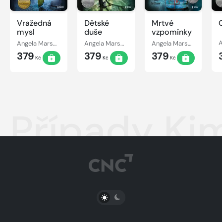
Vražedná
Dětské
Mrtvé
mysl
duše
vzpomínky
Angela Marsonsová
Angela Marsonsová
Angela Marsonsová
379
379
379
Kč
Kč
Kč
Případy Kim
PŘEPNOUT SVĚTLÝ/TMAVÝ REŽIM