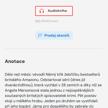
Audiokniha
MP3
(09:31:33 hod.)
Prodej skončil.
Anotace
Déle než měsíc vévodil Němý křik žebříčku bestsellerů
britského Amazonu. Odstartoval sérii (dnes již
dvanáctidílnou), která vychází v 28 zemích a díky níž se
Angela Marsonsová stala jednou z nejúspěšnějších
současných britských spisovatelek krimi. Pět postav
stojí u mělkého hrobu. Jeden po druhém se vystřídali
při jeho kopání. Jáma pro dospělého by zabrala víc