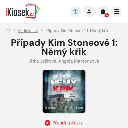
Přejít na hlavní obsah
0
Audioknihy
Případy Kim Stoneové 1: Němý křik
Případy Kim Stoneové 1:
Němý křik
Jitka Ježková
,
Angela Marsonsová
Přehrát ukázku