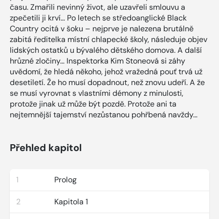
času. Zmařili nevinný život, ale uzavřeli smlouvu a
zpečetili ji krví… Po letech se středoanglické Black
Country ocitá v šoku – nejprve je nalezena brutálně
zabitá ředitelka místní chlapecké školy, následuje objev
lidských ostatků u bývalého dětského domova. A další
hrůzné zločiny… Inspektorka Kim Stoneová si záhy
uvědomí, že hledá někoho, jehož vražedná pouť trvá už
desetiletí. Že ho musí dopadnout, než znovu udeří. A že
se musí vyrovnat s vlastními démony z minulosti,
protože jinak už může být pozdě. Protože ani ta
nejtemnější tajemství nezůstanou pohřbená navždy…
Přehled kapitol
1
Prolog
2
Kapitola 1