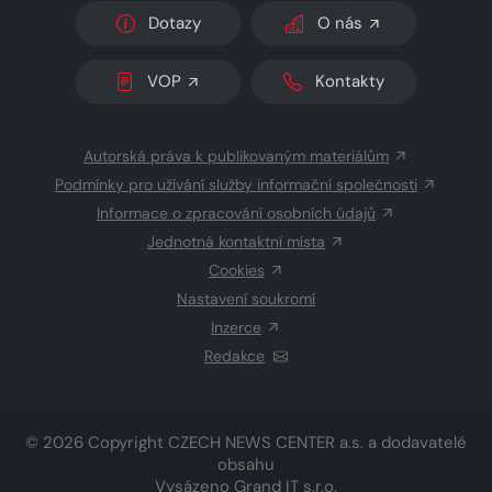
Dotazy
O nás
VOP
Kontakty
Autorská práva k publikovaným materiálům
Podmínky pro užívání služby informační společnosti
Informace o zpracování osobních údajů
Jednotná kontaktní místa
Cookies
Nastavení soukromí
Inzerce
Redakce
© 2026 Copyright
CZECH NEWS CENTER a.s.
a dodavatelé
obsahu
Vysázeno
Grand IT s.r.o.