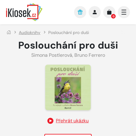
Přejít na hlavní obsah
0
Audioknihy
Poslouchání pro duši
Poslouchání pro duši
Simona Postlerová
,
Bruno Ferrero
Přehrát ukázku