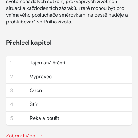
světa nenadálých setkání, překvapivých životních
situací a každodenních zázraků, které mohou být pro
vnímavého posluchače směrovkami na cestě naděje a
prohlubování vnitřního života.
Přehled kapitol
1
Tajemství štěstí
2
Vypravěč
3
Oheň
4
Štír
5
Řeka a poušť
Zobrazit více