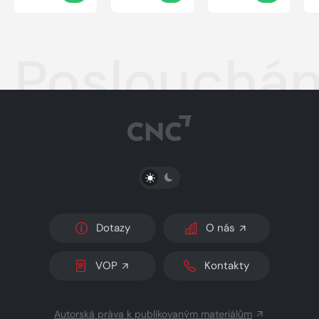
Poslouchán
PŘEPNOUT SVĚTLÝ/TMAVÝ REŽIM
Dotazy
O nás
VOP
Kontakty
Autorská práva k publikovaným materiálům