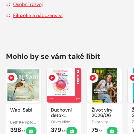
Osobní rozvoj
Filozofie a náboženství
Mohlo by se vám také líbit
Wabi Sabi
Duchovní
Život víry
detox:
2026/06
Cesta k
Beth Kemptonová
Oliver Niño
Život víry
Ž
probuzení
398
379
75
Kč
Kč
Kč