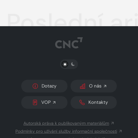
Poslední ar
PŘEPNOUT SVĚTLÝ/TMAVÝ REŽIM
Dotazy
O nás
VOP
Kontakty
Autorská práva k publikovaným materiálům
Podmínky pro užívání služby informační společnosti