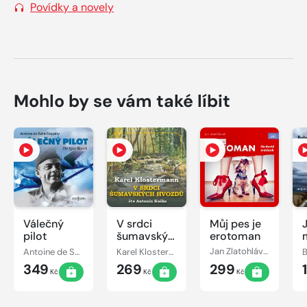
Povídky a novely
Mohlo by se vám také líbit
Válečný
V srdci
Můj pes je
pilot
šumavských
erotoman
hvozdů
Antoine de Saint-Exupéry
Karel Klostermann
Jan Zlatohlávek
B
349
269
299
Kč
Kč
Kč