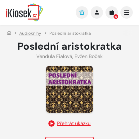
Přejít na hlavní obsah
0
Audioknihy
Poslední aristokratka
Poslední aristokratka
Vendula Fialová
,
Evžen Boček
Přehrát ukázku