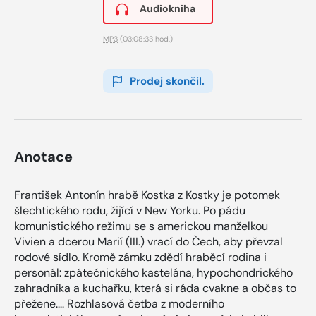
Audiokniha
MP3
(03:08:33 hod.)
Prodej skončil.
Anotace
František Antonín hrabě Kostka z Kostky je potomek
šlechtického rodu, žijící v New Yorku. Po pádu
komunistického režimu se s americkou manželkou
Vivien a dcerou Marií (III.) vrací do Čech, aby převzal
rodové sídlo. Kromě zámku zdědí hraběcí rodina i
personál: zpátečnického kastelána, hypochondrického
zahradníka a kuchařku, která si ráda cvakne a občas to
přežene.... Rozhlasová četba z moderního