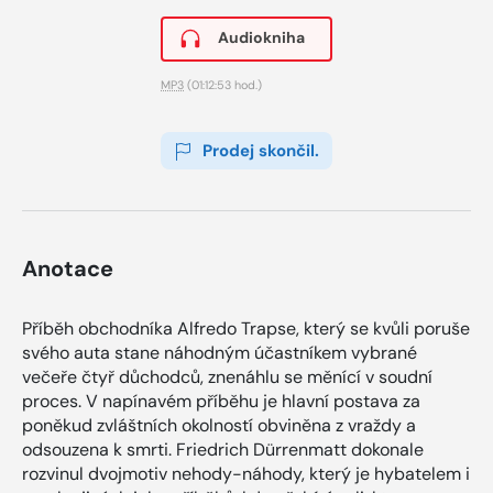
Audiokniha
MP3
(01:12:53 hod.)
Prodej skončil.
Anotace
Příběh obchodníka Alfredo Trapse, který se kvůli poruše
svého auta stane náhodným účastníkem vybrané
večeře čtyř důchodců, znenáhlu se měnící v soudní
proces. V napínavém příběhu je hlavní postava za
poněkud zvláštních okolností obviněna z vraždy a
odsouzena k smrti. Friedrich Dürrenmatt dokonale
rozvinul dvojmotiv nehody-náhody, který je hybatelem i