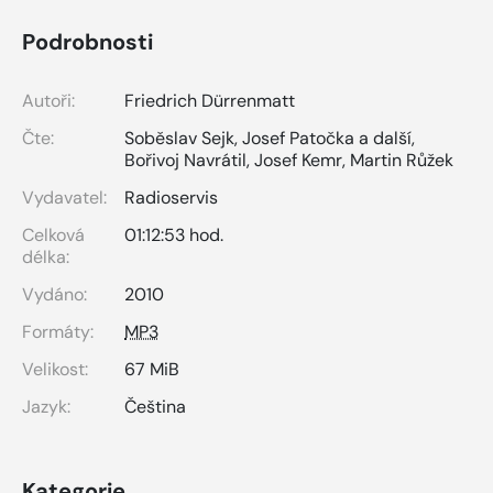
Podrobnosti
Autoři:
Friedrich Dürrenmatt
Čte:
Soběslav Sejk
,
Josef Patočka a další
,
Bořivoj Navrátil
,
Josef Kemr
,
Martin Růžek
Vydavatel:
Radioservis
Celková
01:12:53 hod.
délka:
Vydáno:
2010
Formáty:
MP3
Velikost:
67 MiB
Jazyk:
Čeština
Kategorie