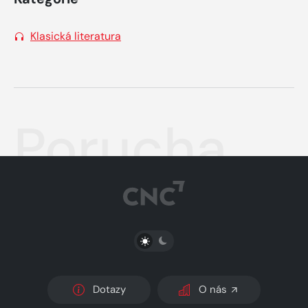
Klasická literatura
Porucha
PŘEPNOUT SVĚTLÝ/TMAVÝ REŽIM
Dotazy
O nás