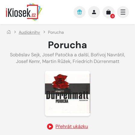
Přejít na hlavní obsah
0
Audioknihy
Porucha
Porucha
Soběslav Sejk
,
Josef Patočka a další
,
Bořivoj Navrátil
,
Josef Kemr
,
Martin Růžek
,
Friedrich Dürrenmatt
Přehrát ukázku