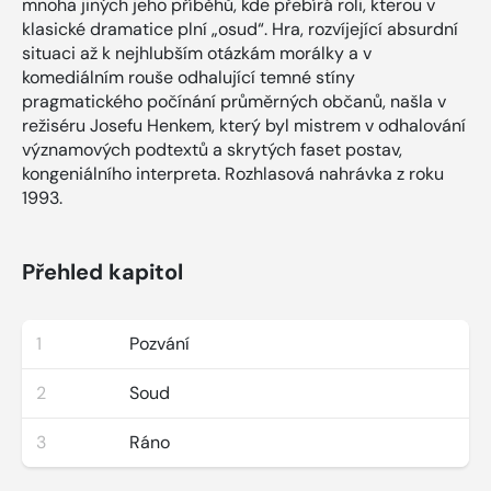
mnoha jiných jeho příběhů, kde přebírá roli, kterou v
klasické dramatice plní „osud“. Hra, rozvíjející absurdní
situaci až k nejhlubším otázkám morálky a v
komediálním rouše odhalující temné stíny
pragmatického počínání průměrných občanů, našla v
režiséru Josefu Henkem, který byl mistrem v odhalování
významových podtextů a skrytých faset postav,
kongeniálního interpreta. Rozhlasová nahrávka z roku
1993.
Přehled kapitol
1
Pozvání
2
Soud
3
Ráno