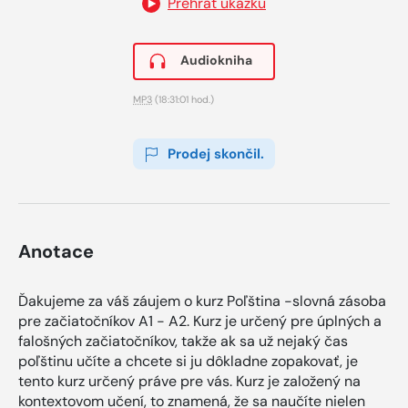
Přehrát ukázku
Audiokniha
MP3
(18:31:01 hod.)
Prodej skončil.
Anotace
Ďakujeme za váš záujem o kurz Poľština -slovná zásoba
pre začiatočníkov A1 - A2. Kurz je určený pre úplných a
falošných začiatočníkov, takže ak sa už nejaký čas
poľštinu učíte a chcete si ju dôkladne zopakovať, je
tento kurz určený práve pre vás. Kurz je založený na
kontextovom učení, to znamená, že sa naučíte nielen