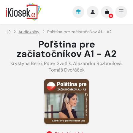
Přejít na hlavní obsah
0
Audioknihy
Poľština pre začiatočníkov A1 - A2
Poľština pre
začiatočníkov A1 - A2
Krystyna Berki
,
Peter Svetlík
,
Alexandra Rozborilová
,
Tomáš Dvořáček