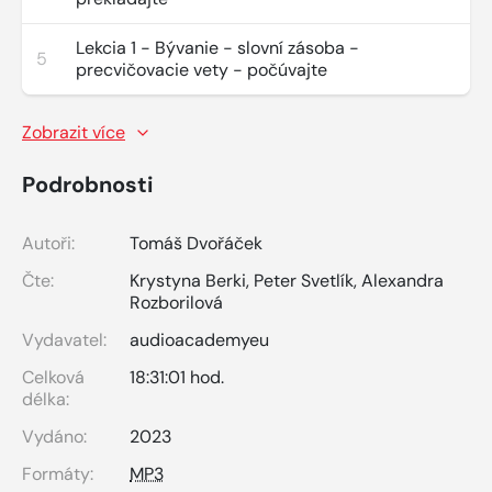
Lekcia 1 - Bývanie - slovní zásoba -
5
precvičovacie vety - počúvajte
Zobrazit více
Podrobnosti
Autoři:
Tomáš Dvořáček
Čte:
Krystyna Berki
,
Peter Svetlík
,
Alexandra
Rozborilová
Vydavatel:
audioacademyeu
Celková
18:31:01 hod.
délka:
Vydáno:
2023
Formáty:
MP3