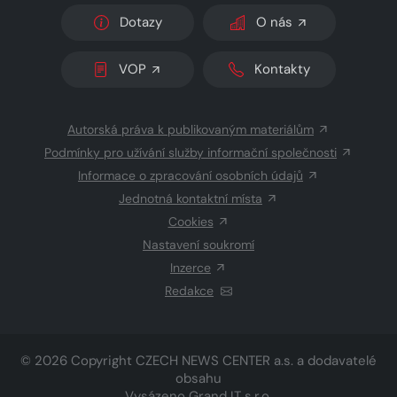
Dotazy
O nás
VOP
Kontakty
Autorská práva k publikovaným materiálům
Podmínky pro užívání služby informační společnosti
Informace o zpracování osobních údajů
Jednotná kontaktní místa
Cookies
Nastavení soukromí
Inzerce
Redakce
© 2026 Copyright
CZECH NEWS CENTER a.s.
a dodavatelé
obsahu
Vysázeno
Grand IT s.r.o.