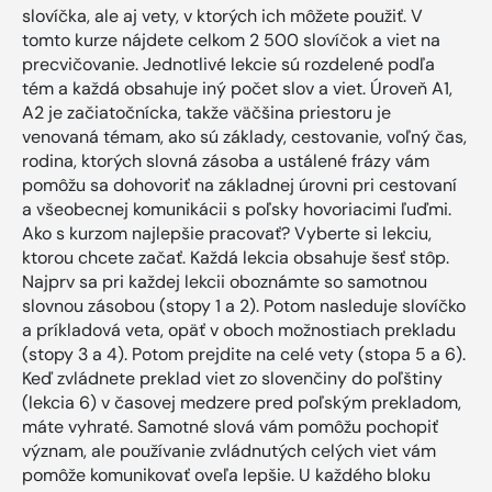
slovíčka, ale aj vety, v ktorých ich môžete použiť. V
tomto kurze nájdete celkom 2 500 slovíčok a viet na
precvičovanie. Jednotlivé lekcie sú rozdelené podľa
tém a každá obsahuje iný počet slov a viet. Úroveň A1,
A2 je začiatočnícka, takže väčšina priestoru je
venovaná témam, ako sú základy, cestovanie, voľný čas,
rodina, ktorých slovná zásoba a ustálené frázy vám
pomôžu sa dohovoriť na základnej úrovni pri cestovaní
a všeobecnej komunikácii s poľsky hovoriacimi ľuďmi.
Ako s kurzom najlepšie pracovať? Vyberte si lekciu,
ktorou chcete začať. Každá lekcia obsahuje šesť stôp.
Najprv sa pri každej lekcii oboznámte so samotnou
slovnou zásobou (stopy 1 a 2). Potom nasleduje slovíčko
a príkladová veta, opäť v oboch možnostiach prekladu
(stopy 3 a 4). Potom prejdite na celé vety (stopa 5 a 6).
Keď zvládnete preklad viet zo slovenčiny do poľštiny
(lekcia 6) v časovej medzere pred poľským prekladom,
máte vyhraté. Samotné slová vám pomôžu pochopiť
význam, ale používanie zvládnutých celých viet vám
pomôže komunikovať oveľa lepšie. U každého bloku