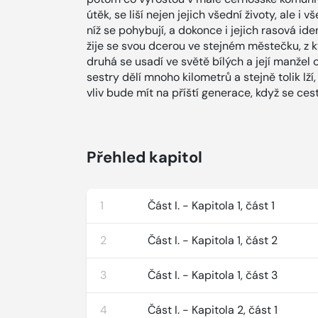
útěk, se liší nejen jejich všední životy, ale i 
níž se pohybují, a dokonce i jejich rasová id
žije se svou dcerou ve stejném městečku, z k
druhá se usadí ve světě bílých a její manžel o 
sestry dělí mnoho kilometrů a stejně tolik lží
vliv bude mít na příští generace, když se ces
Přehled kapitol
1
Část I. - Kapitola 1, část 1
2
Část I. - Kapitola 1, část 2
3
Část I. - Kapitola 1, část 3
4
Část I. - Kapitola 2, část 1