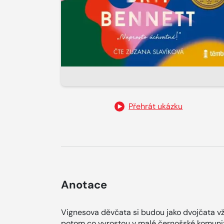
Přehrát ukázku
Anotace
Vignesova děvčata si budou jako dvojčata vž
potom co vyrostou v malé černošské komunit