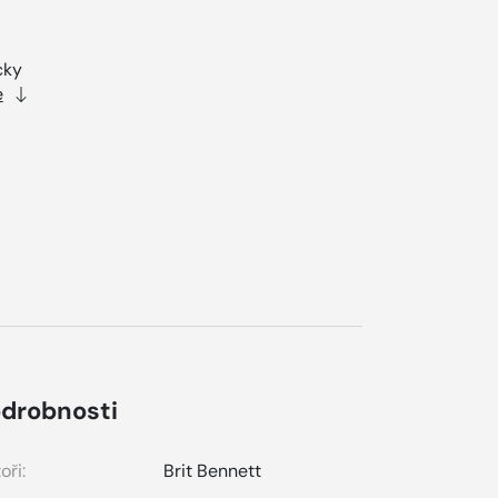
cky
e
drobnosti
oři:
Brit Bennett