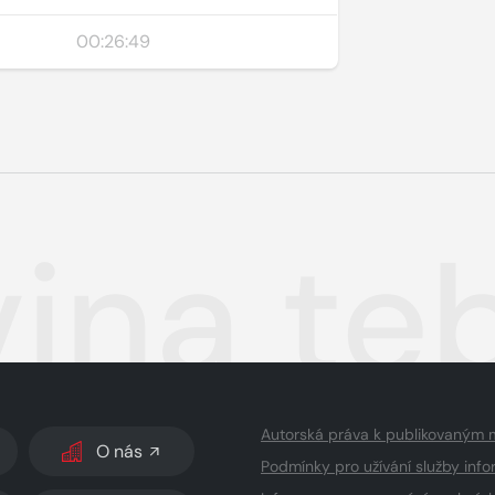
00:26:49
vina te
Autorská práva k publikovaným 
O nás
Podmínky pro užívání služby info