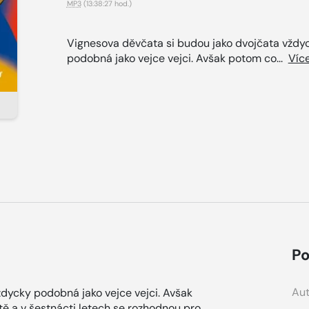
MP3
(13:38:27 hod.)
Vignesova děvčata si budou jako dvojčata vždy
podobná jako vejce vejci. Avšak potom co...
Víc
Po
Aut
dycky podobná jako vejce vejci. Avšak
ě a v šestnácti letech se rozhodnou pro