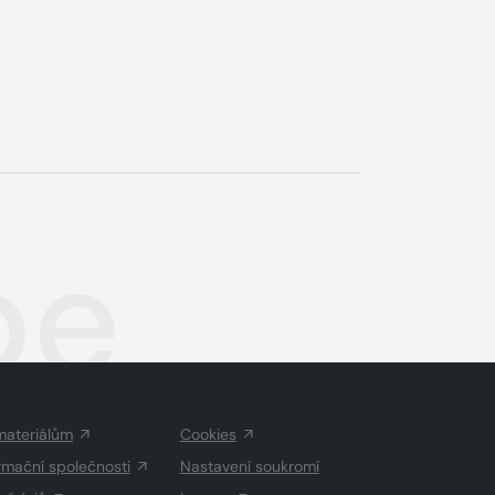
be
materiálům
Cookies
rmační společnosti
Nastavení soukromí