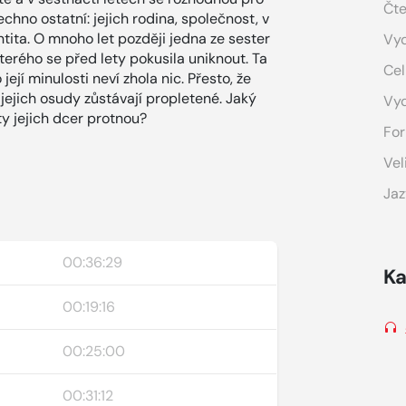
Čte
všechno ostatní: jejich rodina, společnost, v
entita. O mnoho let později jedna ze sester
Vyd
terého se před lety pokusila uniknout. Ta
Cel
její minulosti neví zhola nic. Přesto, že
, jejich osudy zůstávají propletené. Jaký
Vy
ty jejich dcer protnou?
For
Vel
Jaz
00:36:29
Ka
00:19:16
00:25:00
00:31:12