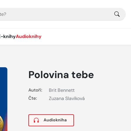
E-knihy
Audioknihy
Polovina tebe
Autoři:
Brit Bennett
Čte:
Zuzana Slavíková
Audiokniha