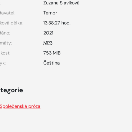
:
Zuzana Slavíková
avatel:
Tembr
ková délka:
13:38:27 hod.
dáno:
2021
máty:
MP3
ikost:
753 MiB
yk:
Čeština
tegorie
Společenská próza