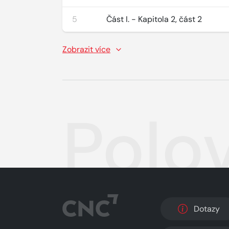
5
Část I. - Kapitola 2, část 2
Zobrazit více
Polo
Dotazy