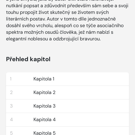
nutkání popsat a zdůvodnit především sám sebe a svoji
touhu propojit život skutečný se životem svých
literárních postav. Autor v tomto díle jednoznačně
dosáhl svého vrcholu, alespoň co se týče asociačního
spektra možných osudů člověka, jež nám nabízí s
elegantní noblesou a odzbrojující bravurou.
Přehled kapitol
1
Kapitola 1
2
Kapitola 2
3
Kapitola 3
4
Kapitola 4
5
Kapitola 5