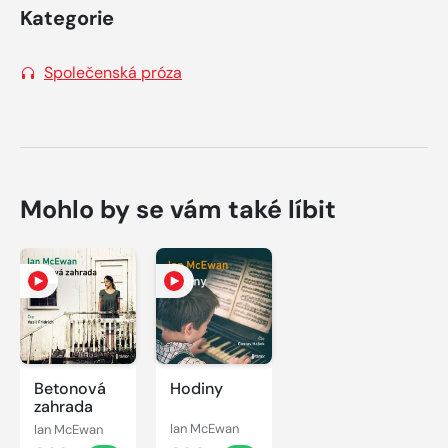
Kategorie
Společenská próza
Mohlo by se vám také líbit
Betonová
Hodiny
zahrada
Ian McEwan
Ian McEwan