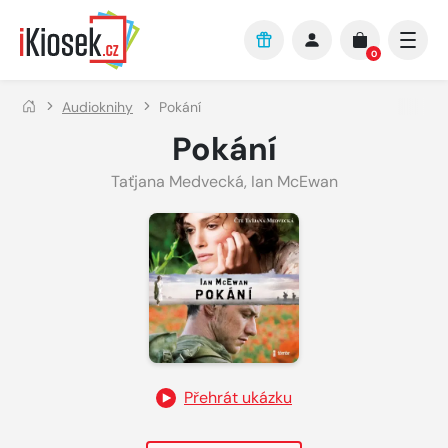
Přejít na hlavní obsah
0
Audioknihy
Pokání
Pokání
Taťjana Medvecká
,
Ian McEwan
Přehrát ukázku