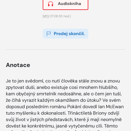
Audiokniha
MP3
(17:08:35 hod.)
Prodej skončil.
Anotace
Je to jen svědomí, co nutí člověka stále znovu a znovu
zpytovat duši, anebo existuje cosi mnohem hlubšího,
kam obyčejný smrtelník nedosáhne, ale o čem jen tuší,
že číhá vyrazit každým okamžikem do útoku? Ve svém
doposud posledním románu Pokání dovedl Ian McEwan
tuto myšlenku k dokonalosti. Třináctiletá Briony odvíjí
svůj život v jistých představách, které ji mají neomylně
dovést ke konkrétnímu, jasně vytyčenému cíli. Těmto