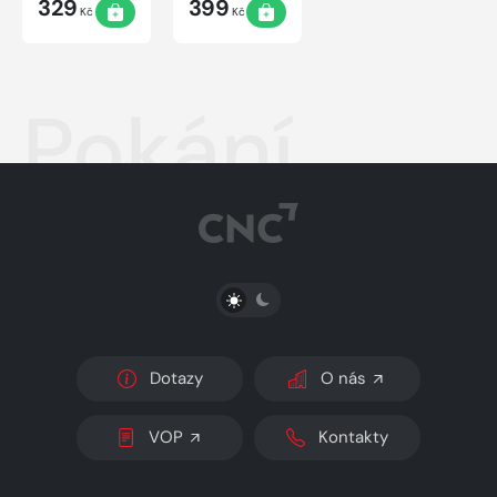
329
399
Kč
Kč
Pokání
PŘEPNOUT SVĚTLÝ/TMAVÝ REŽIM
Dotazy
O nás
VOP
Kontakty