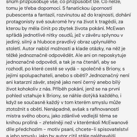
snům přizpůsobuje vše, co přizpůsobit lze. Co nelze,
tomu je třeba dopomoci. S fanatickou úporností
pubescenta a fantazií, rozvinutou až do krajnosti, dohání
protagonisty své soukromé hry na život k tragédii, za
kterou by měla činit po zbytek života pokání. McEwan
spřádá jednotlivé nitky osudů, jež v závěru splynou v
jediný, silný a hluboce pravdivý obraz uplynulého
století. Autor nabízí možnosti a klade otázky, na něž je
těžké jednoznačně odpovědět. Ale ani on neposkytuje
jednoznačné odpovědi, a tak je na čtenáři, aby se
rozhodl, po které cestě se vydá - společně s Briony, s
jejími spolupachateli, anebo s obětí? Jednoznačný není
ani katarzní závěr, stejně jako není černý anebo bílý
život kohokoliv z nás. Příběh pokání, jenž se na první
pohled vztahuje k Briony, se náhle dotýká každého, i
když se současně každý v tom kterém smyslu může
ztotožnit s obětí. Nenápadně, avšak s rafinovaností
mistra svého oboru, jako zdánlivé vedlejší téma se
knihou prolíná - zřetelněji než v kterémkoli McEwanově
díle předchozím - motiv psaní, chcete-li spisovatelství
a jeho smyslu, jako by autor cítil stále naléhavější