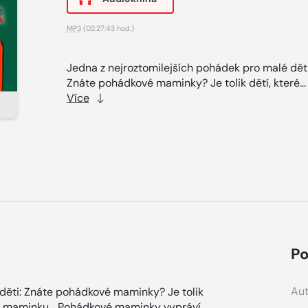
MP3
(02:27:43 hod.)
Jedna z nejroztomilejších pohádek pro malé děti
Znáte pohádkové maminky? Je tolik dětí, které..
Více
Po
Aut
 děti: Znáte pohádkové maminky? Je tolik
vou maminku... Pohádkové maminky vypráví