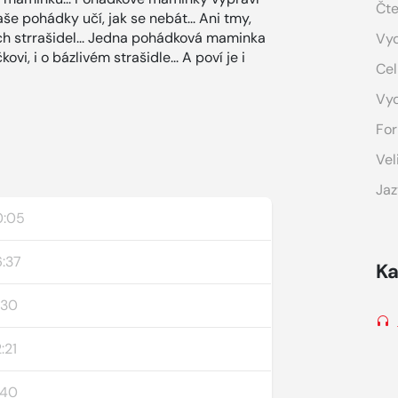
Čte
aše pohádky učí, jak se nebát... Ani tmy,
vých strrašidel... Jedna pohádková maminka
Vyd
i, i o bázlivém strašidle... A poví je i
Cel
Vy
For
Vel
Jaz
0:05
:37
Ka
:30
:21
:40