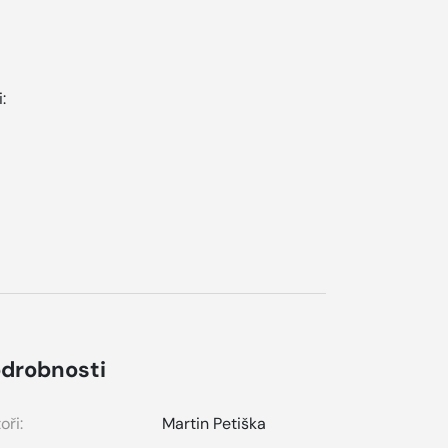
:
.
drobnosti
oři:
Martin Petiška