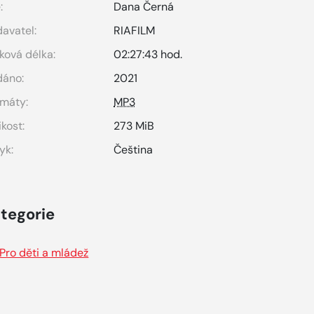
:
Dana Černá
avatel:
RIAFILM
ková délka:
02:27:43 hod.
dáno:
2021
máty:
MP3
ikost:
273 MiB
yk:
Čeština
tegorie
Pro děti a mládež