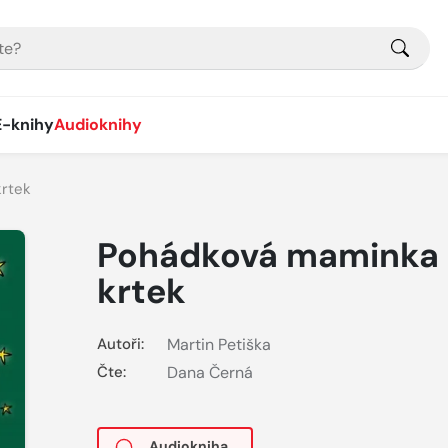
E-knihy
Audioknihy
rtek
Pohádková maminka 
krtek
Autoři:
Martin Petiška
Čte:
Dana Černá
Audiokniha