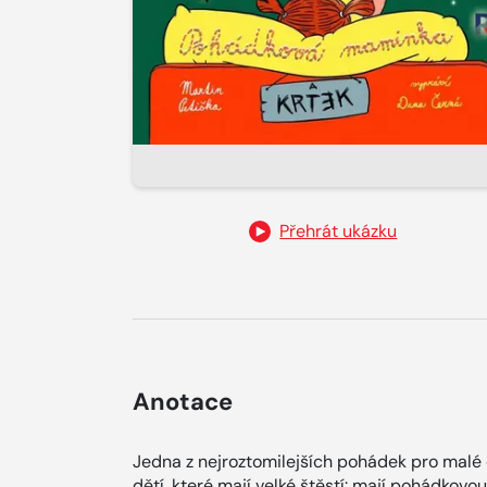
Přehrát ukázku
Anotace
Jedna z nejroztomilejších pohádek pro malé
dětí, které mají velké štěstí: mají pohádko