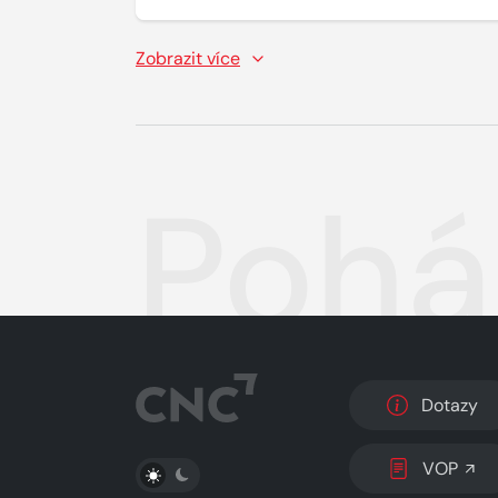
Zobrazit více
Pohá
Dotazy
PŘEPNOUT SVĚTLÝ/TMAVÝ REŽIM
VOP