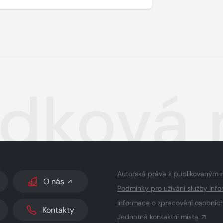
dková 
Autorská práva k publikovaným 
O nás
Podmínky pro užívání služby info
Informace o zpracování osobníc
Kontakty
Jednotná kontaktní místa