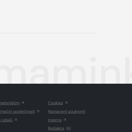
mamink
materiálům
Cookies
rmační společnosti
Nastavení soukromí
h údajů
Inzerce
Redakce