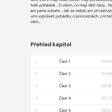
tolik pohádek... O všem, co mají děti rády... N
ani pana zubaře... Jak se nebát ani strrašli
umí vyprávět pohádky o princeznách, o krtečkov
vám...
Přehled kapitol
1
Část 1
00:0
2
Část 2
00:06
3
Část 3
00:18
4
Část 4
00:02
5
Část 5
00:21