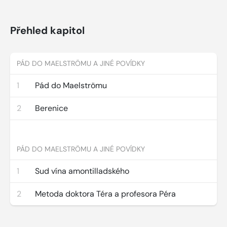
Přehled kapitol
PÁD DO MAELSTRÖMU A JINÉ POVÍDKY
1
Pád do Maelströmu
2
Berenice
PÁD DO MAELSTRÖMU A JINÉ POVÍDKY
1
Sud vína amontilladského
2
Metoda doktora Téra a profesora Péra