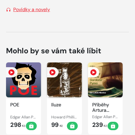
Povídky a novely
Mohlo by se vám také líbit
POE
Iluze
Příběhy
Artura
Gordona
Edgar Allan Poe
Howard Phillips Lovecraft, Edgar Allan Poe
Edgar Allan Poe, Lukáš Hlavica
Pyma
298
99
239
Kč
Kč
Kč