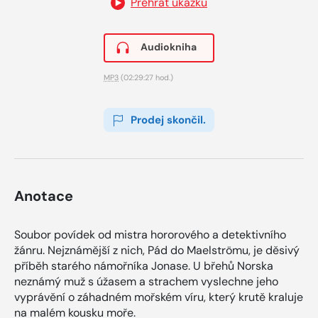
Přehrát ukázku
Audiokniha
MP3
(02:29:27 hod.)
Prodej skončil.
Anotace
Soubor povídek od mistra hororového a detektivního
žánru. Nejznámější z nich, Pád do Maelströmu, je děsivý
příběh starého námořníka Jonase. U břehů Norska
neznámý muž s úžasem a strachem vyslechne jeho
vyprávění o záhadném mořském víru, který krutě kraluje
na malém kousku moře.