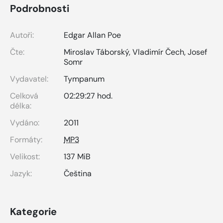
Podrobnosti
Autoři:
Edgar Allan Poe
Čte:
Miroslav Táborský
,
Vladimír Čech
,
Josef
Somr
Vydavatel:
Tympanum
Celková
02:29:27 hod.
délka:
Vydáno:
2011
Formáty:
MP3
Velikost:
137 MiB
Jazyk:
Čeština
Kategorie