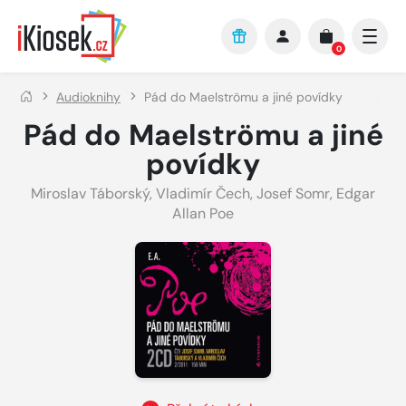
Přejít na hlavní obsah
0
Audioknihy
Pád do Maelströmu a jiné povídky
Pád do Maelströmu a jiné
povídky
Miroslav Táborský
,
Vladimír Čech
,
Josef Somr
,
Edgar
Allan Poe