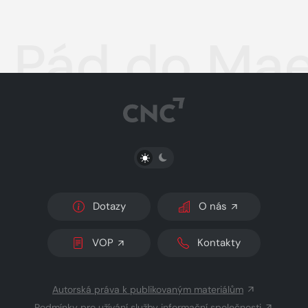
Pád do Mae
PŘEPNOUT SVĚTLÝ/TMAVÝ REŽIM
Dotazy
O nás
VOP
Kontakty
Autorská práva k publikovaným materiálům
Podmínky pro užívání služby informační společnosti