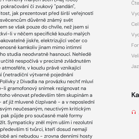
Čte
 pokračování či zvukový "pandán",
tost, jak prezentovat před širší veřejností
Vyd
zasvěcencům důvěrně známý svět
Cel
sem se však pouze do chvíle, než jsem si
tkví-li v něčem specifické kouzlo malých
Vy
kovatelné jiskře, elektrizující večer co
For
epřenosné kamkoliv jinam mimo intimní
ího studia neodvratně hasnoucí. Nehledě
Vel
n určitě nespočívá v precizně zvládnutém
Jaz
atmosféře, v kouzlu právě vznikající
í (netradiční výtvarné pojednání
 Polívky z Divadla na provázku nechť mluví
de-li gramofonový snímek rezignovat na
Ka
o toho věnovat především těm skupinám a
 - ať již mluvené čizpívané - a v neposlední
il svým neučesaným, neuctivým kritickým
, pak půjde pro současné malé formy
užít. Sympaticky zněl mým uším i rezolutní
ředevším ti tvůrci, kteří dosud nemají
 době ani nebudou - zrovna denními hosty