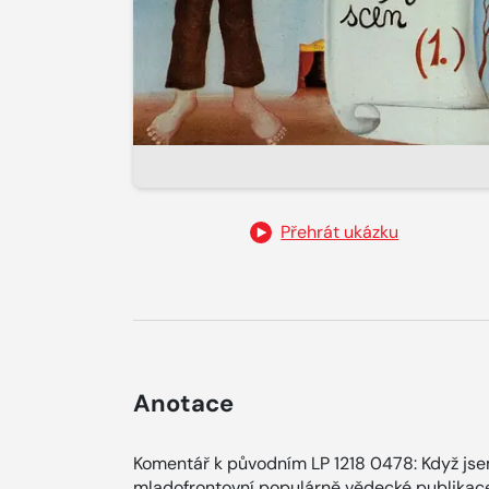
Přehrát ukázku
Anotace
Komentář k původním LP 1218 0478: Když jse
mladofrontovní populárně vědecké publikac