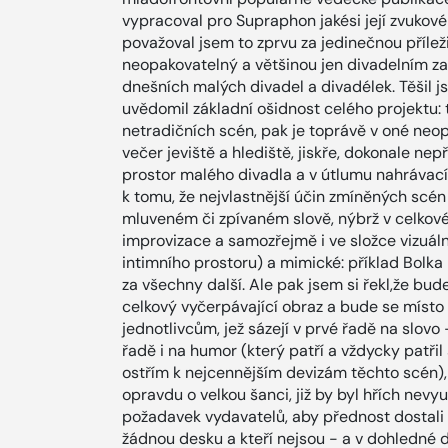
vypracoval pro Supraphon jakési její zvukové
považoval jsem to zprvu za jedinečnou příleži
neopakovatelný a většinou jen divadelním 
dnešních malých divadel a divadélek. Těšil j
uvědomil základní ošidnost celého projektu: 
netradičních scén, pak je toprávě v oné neopa
večer jeviště a hlediště, jiskře, dokonale n
prostor malého divadla a v útlumu nahrávac
k tomu, že nejvlastnější účin zmíněných scé
mluveném či zpívaném slově, nýbrž v celkové 
improvizace a samozřejmě i ve složce vizuáln
intimního prostoru) a mimické: příklad Bolka
za všechny další. Ale pak jsem si řekl,že bu
celkový vyčerpávající obraz a bude se míst
jednotlivcům, jež sázejí v prvé řadě na slovo
řadě i na humor (který patří a vždycky patř
ostřím k nejcennějším devizám těchto scén)
opravdu o velkou šanci, již by byl hřích nevy
požadavek vydavatelů, aby přednost dostali p
žádnou desku a kteří nejsou - a v dohledné