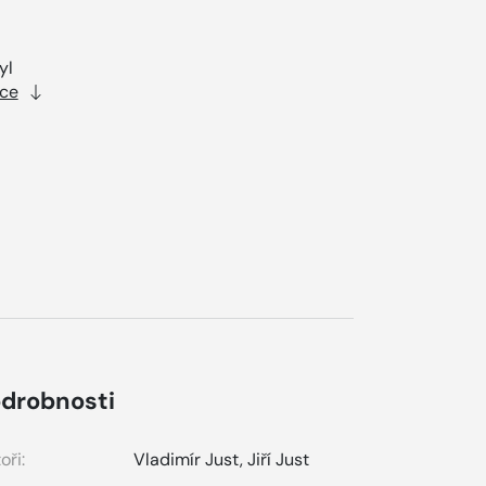
yl
íce
drobnosti
oři:
Vladimír Just
,
Jiří Just