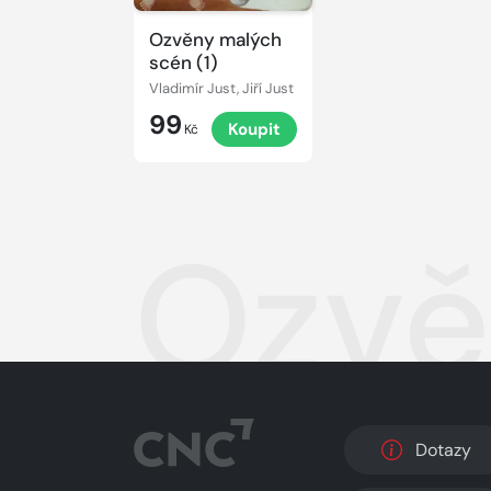
Ozvěny malých
scén (1)
Vladimír Just, Jiří Just
99
Koupit
Kč
Ozvě
Dotazy