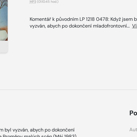
MP3
(01:10:45 hod.)
Komentář k původním LP 1218 0478: Když jsem b
vyzván, abych po dokončení mladofrontovní...
V
Po
Aut
m byl vyzván, abych po dokončení
e Proměny malých scén (Máj 1983)