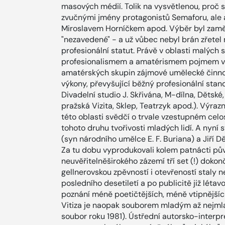
masových médií. Tolik na vysvětlenou, proč 
zvučnými jmény protagonistů Semaforu, ale a
Miroslavem Horníčkem apod. Výběr byl zaměř
"nezavedené" - a už vůbec nebyl brán zřetel 
profesionální statut. Právě v oblasti malých s
profesionalismem a amatérismem pojmem v
amatérských skupin zájmové umělecké činno
výkony, převyšující běžný profesionální sta
Divadelní studio J. Skřivána, M-dílna, Dětské
pražská Vizita, Sklep, Teatrzyk apod.). Výraz
této oblasti svědčí o trvale vzestupném ce
tohoto druhu tvořivosti mladých lidí. A nyní
(syn národního umělce E. F. Buriana) a Jiří Dě
Za tu dobu vyprodukovali kolem patnácti pův
neuvěřitelněširokého zázemí tří set (!) dokon
gellnerovskou zpěvností i otevřeností staly 
posledního desetiletí a po publicitě již létavol
poznání méně poetičtějších, méně vtipnějších
Vitiza je naopak souborem mladým až nejmla
soubor roku 1981). Ústřední autorsko-interp