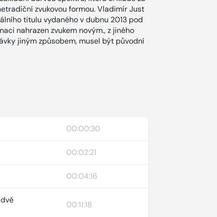
 netradiční zvukovou formou. Vladimír Just
álního titulu vydaného v dubnu 2013 pod
aci nahrazen zvukem novým., z jiného
ahrávky jiným způsobem, musel být původní
00:00:30
00:02:21
00:04:16
 dvě
00:11:18