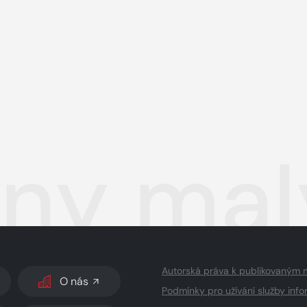
ny malý
Autorská práva k publikovaným 
O nás
Podmínky pro užívání služby info