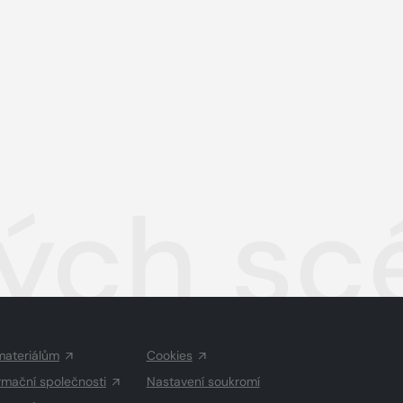
ch scé
materiálům
Cookies
rmační společnosti
Nastavení soukromí