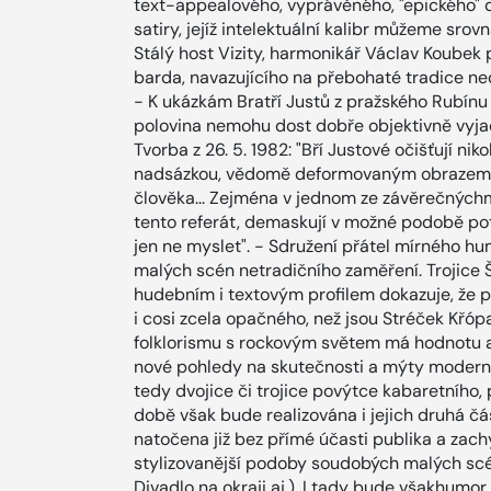
text-appealového, vyprávěného, "epického" d
satiry, jejíž intelektuální kalibr můžeme sro
Stálý host Vizity, harmonikář Václav Koube
barda, navazujícího na přebohaté tradice neo
- K ukázkám Bratří Justů z pražského Rubínu 
polovina nemohu dost dobře objektivně vyja
Tvorba z 26. 5. 1982: "Bří Justové očišťují ni
nadsázkou, vědomě deformovaným obrazem, k
člověka... Zejména v jednom ze závěrečnýchm
tento referát, demaskují v možné podobě po
jen ne myslet". - Sdružení přátel mírného h
malých scén netradičního zaměření. Trojice 
hudebním i textovým profilem dokazuje, že
i cosi zcela opačného, než jsou Stréček Křó
folklorismu s rockovým světem má hodnotu až 
nové pohledy na skutečnosti a mýty moderní
tedy dvojice či trojice povýtce kabaretního,
době však bude realizována i jejich druhá čá
natočena již bez přímé účasti publika a zach
stylizovanější podoby soudobých malých scé
Divadlo na okraji aj.). I tady bude všakhumor