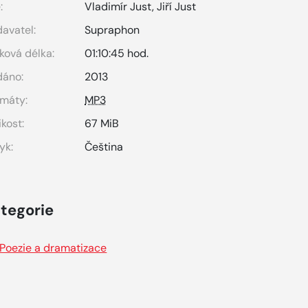
:
Vladimír Just
,
Jiří Just
avatel:
Supraphon
ková délka:
01:10:45 hod.
dáno:
2013
máty:
MP3
ikost:
67 MiB
yk:
Čeština
tegorie
Poezie a dramatizace