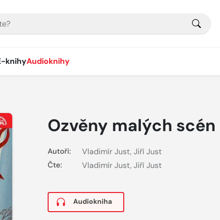
E-knihy
Audioknihy
)
Ozvěny malých scén 
Autoři:
Vladimír Just
,
Jiří Just
Čte:
Vladimír Just
,
Jiří Just
Audiokniha