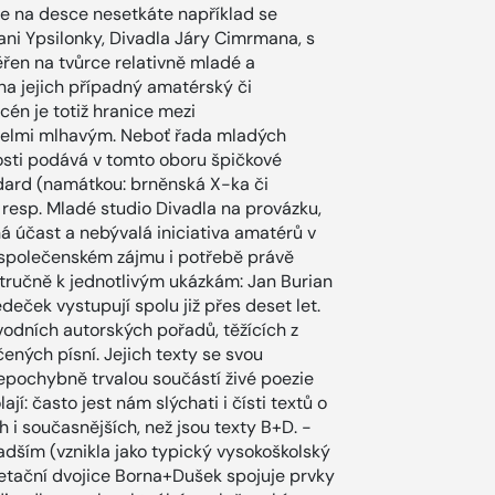
se na desce nesetkáte například se
ni Ypsilonky, Divadla Járy Cimrmana, s
en na tvůrce relativně mladé a
na jejich případný amatérský či
cén je totiž hranice mezi
elmi mlhavým. Neboť řada mladých
sti podává v tomto oboru špičkové
ndard (namátkou: brněnská X-ka či
, resp. Mladé studio Divadla na provázku,
ná účast a nebývalá iniciativa amatérů v
lospolečenském zájmu i potřebě právě
 stručně k jednotlivým ukázkám: Jan Burian
deček vystupují spolu již přes deset let.
odních autorských pořadů, těžících z
čených písní. Jejich texty se svou
nepochybně trvalou součástí živé poezie
ají: často jest nám slýchati i čísti textů o
 i současnějších, než jsou texty B+D. -
dším (vznikla jako typický vysokoškolský
retační dvojice Borna+Dušek spojuje prvky