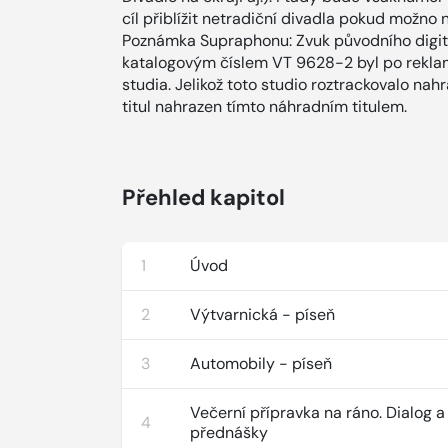
cíl přiblížit netradiční divadla pokud možno
Poznámka Supraphonu: Zvuk původního digit
katalogovým číslem VT 9628-2 byl po reklam
studia. Jelikož toto studio roztrackovalo n
titul nahrazen tímto náhradním titulem.
Přehled kapitol
1
Úvod
2
Výtvarnická - píseň
3
Automobily - píseň
Večerní přípravka na ráno. Dialog a
4
přednášky