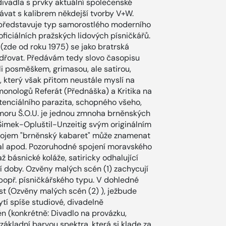
ivadla s prvky aktuální společenské
vnávat s kalibrem někdejší tvorby V+W.
k představuje typ samorostlého moderního
ficiálních pražských lidových písničkářů.
(zde od roku 1975) se jako bratrská
dřovat. Předávám tedy slovo časopisu
koli posměškem, grimasou, ale satirou,
terý však přitom neustále myslí na
onologů Referát (Přednáška) a Kritika na
tenciálního parazita, schopného všeho,
umoru Š.O.U. je jednou zmnoha brněnských
Šimek-Opluštil-Unzeitig svým originálním
 pojem "brněnský kabaret" může znamenat
pal apod. Pozoruhodné spojení moravského
básnické koláže, satiricky odhalující
 doby. Ozvěny malých scén (1) zachycují
 popř. písničkářského typu. V dohledné
st (Ozvěny malých scén (2) ), ježbude
ytí spíše studiové, divadelně
n (konkrétně: Divadlo na provázku,
 základní barvou spektra, která si klade za