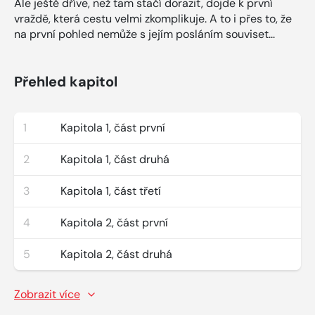
Ale ještě dříve, než tam stačí dorazit, dojde k první
vraždě, která cestu velmi zkomplikuje. A to i přes to, že
na první pohled nemůže s jejím posláním souviset...
Přehled kapitol
1
Kapitola 1, část první
2
Kapitola 1, část druhá
3
Kapitola 1, část třetí
4
Kapitola 2, část první
5
Kapitola 2, část druhá
Zobrazit více