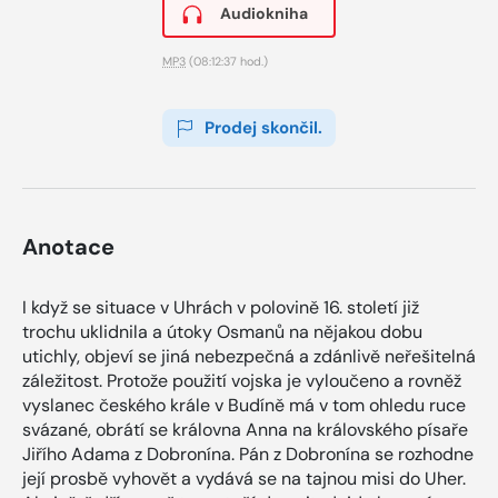
Audiokniha
MP3
(08:12:37 hod.)
Prodej skončil.
Anotace
I když se situace v Uhrách v polovině 16. století již
trochu uklidnila a útoky Osmanů na nějakou dobu
utichly, objeví se jiná nebezpečná a zdánlivě neřešitelná
záležitost. Protože použití vojska je vyloučeno a rovněž
vyslanec českého krále v Budíně má v tom ohledu ruce
svázané, obrátí se královna Anna na královského písaře
Jiřího Adama z Dobronína. Pán z Dobronína se rozhodne
její prosbě vyhovět a vydává se na tajnou misi do Uher.