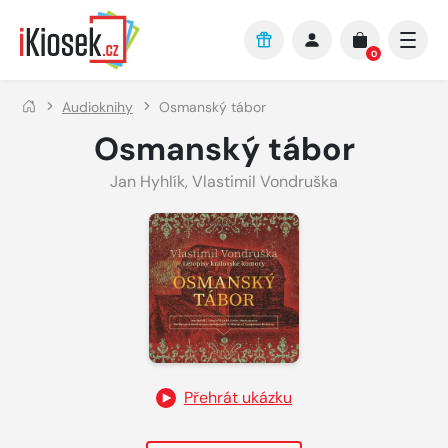
Přejít na hlavní obsah
0
Audioknihy
Osmanský tábor
Osmanský tábor
Jan Hyhlík
,
Vlastimil Vondruška
Přehrát ukázku