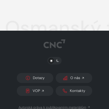
Osmanský 
PŘEPNOUT SVĚTLÝ/TMAVÝ REŽIM
Dotazy
O nás
VOP
Kontakty
Autorská práva k publikovaným materiálům