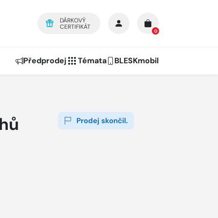
DÁRKOVÝ
CERTIFIKÁT
0
Předprodej
Témata
BLESKmobil
chů
Prodej skončil.