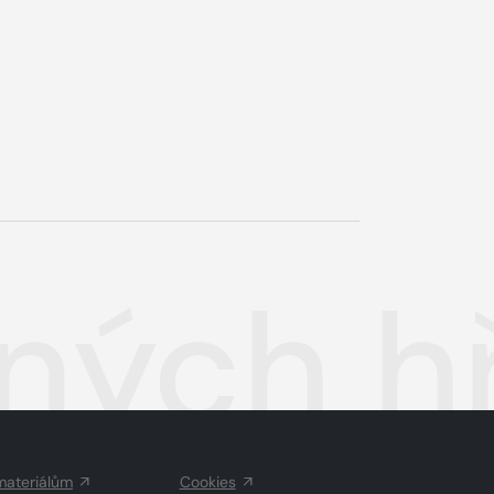
ých hří
materiálům
Cookies