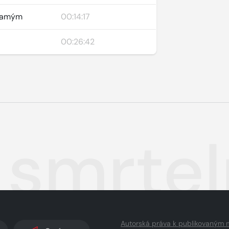
 samým
00:14:17
00:26:42
smrteln
Autorská práva k publikovaným 