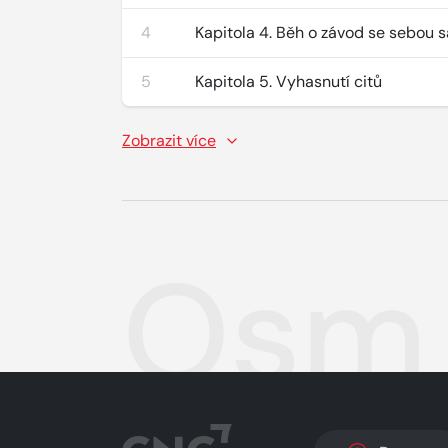
4
Kapitola 4. Běh o závod se sebou
5
Kapitola 5. Vyhasnutí citů
Zobrazit více
Osm 