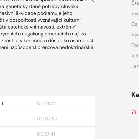
Čte
pírá geneticky dané potřeby člověka.
 masivní likvidace podlamuje jeho
Vyd
t v pospolitosti vyznávající kulturní,
Cel
áta estetické vnímavosti, extrémní
anonymních megakonglomeracích mají za
Vy
ržnosti a v konečném důsledku osamělost.
For
 není uzpůsoben.Lorenzova nedoktrinářská
Vel
Jaz
Ka
1.
00:21:42
00:07:57
00:19:41