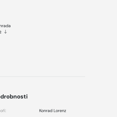
onrada
e
drobnosti
oři:
Konrad Lorenz