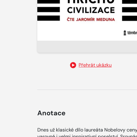
Přehrát ukázku
Anotace
Dnes už klasické dílo laureáta Nobelovy cen
varovné i velmi inspirativní poselství. Srovn