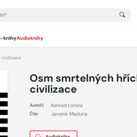
E-knihy
Audioknihy
civilizace
Osm smrtelných hří
civilizace
Autoři:
Konrad Lorenz
Čte:
Jaromír Meduna
Audiokniha