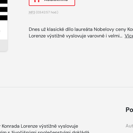
MP3
(03:42:57 hod.)
Dnes už klasické dílo laureáta Nobelovy ceny K
Lorenze výstižně vyslovuje varovné i velmi...
Víc
Po
Aut
y Konrada Lorenze výstižně vyslovuje
áním s živočišnými společenstvími dokládá,