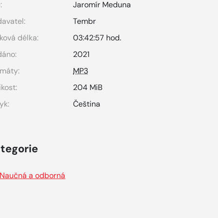
:
Jaromír Meduna
avatel:
Tembr
ková délka:
03:42:57 hod.
dáno:
2021
máty:
MP3
ikost:
204 MiB
yk:
Čeština
tegorie
Naučná a odborná