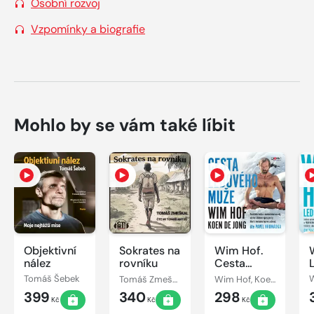
Osobní rozvoj
Vzpomínky a biografie
Mohlo by se vám také líbit
Objektivní
Sokrates na
Wim Hof.
nález
rovníku
Cesta
Ledového
Tomáš Šebek
Tomáš Zmeškal
Wim Hof, Koen de Jong
muže
399
340
298
Kč
Kč
Kč