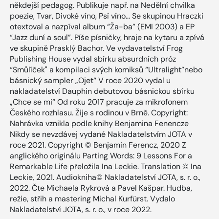
někdejší pedagog. Publikuje např. na Nedělní chvilka
poezie, Tvar, Divoké víno, Psí víno… Se skupinou Hraczki
otextoval a nazpíval album “Ža-ba” (EMI 2003) a EP
“Jazz duní a soul”. Píše písničky, hraje na kytaru a zpívá
ve skupině Prasklý Bachor. Ve vydavatelství Frog
Publishing House vydal sbírku absurdních próz
“Smůlíček" a kompilaci svých komiksů “Ultralight”nebo
básnický sampler „Ojet“ V roce 2020 vydal u
nakladatelství Dauphin debutovou básnickou sbírku
„Chce se mi“ Od roku 2017 pracuje za mikrofonem
Českého rozhlasu. Žije s rodinou v Brně. Copyright:
Nahrávka vznikla podle knihy Benjamina Fenencze
Nikdy se nevzdávej vydané Nakladatelstvím JOTA v
roce 2021. Copyright © Benjamin Ferencz, 2020 Z
anglického originálu Parting Words: 9 Lessons For a
Remarkable Life přeložila Ina Leckie. Translation © Ina
Leckie, 2021. Audiokniha© Nakladatelství JOTA, s. r. o.,
2022. Čte Michaela Rykrová a Pavel Kašpar. Hudba,
režie, střih a mastering Michal Kurfürst. Vydalo
Nakladatelství JOTA, s. r. o., v roce 2022.