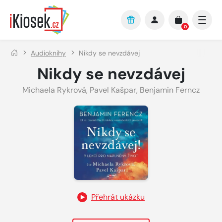
Přejít na hlavní obsah
0
Audioknihy
Nikdy se nevzdávej
Nikdy se nevzdávej
Michaela Rykrová
,
Pavel Kašpar
,
Benjamin Ferncz
Přehrát ukázku