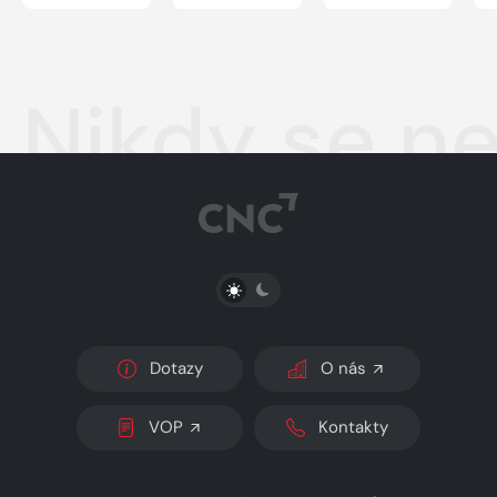
Nikdy se n
PŘEPNOUT SVĚTLÝ/TMAVÝ REŽIM
Dotazy
O nás
VOP
Kontakty