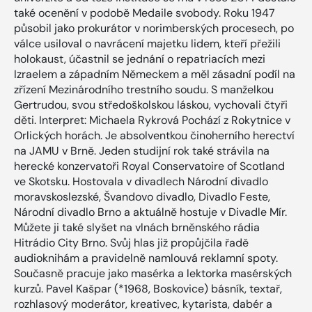
také ocenění v podobě Medaile svobody. Roku 1947
působil jako prokurátor v norimberských procesech, po
válce usiloval o navrácení majetku lidem, kteří přežili
holokaust, účastnil se jednání o repatriacích mezi
Izraelem a západním Německem a měl zásadní podíl na
zřízení Mezinárodního trestního soudu. S manželkou
Gertrudou, svou středoškolskou láskou, vychovali čtyři
děti. Interpret: Michaela Rykrová Pochází z Rokytnice v
Orlických horách. Je absolventkou činoherního herectví
na JAMU v Brně. Jeden studijní rok také strávila na
herecké konzervatoři Royal Conservatoire of Scotland
ve Skotsku. Hostovala v divadlech Národní divadlo
moravskoslezské, Švandovo divadlo, Divadlo Feste,
Národní divadlo Brno a aktuálně hostuje v Divadle Mír.
Můžete ji také slyšet na vlnách brněnského rádia
Hitrádio City Brno. Svůj hlas již propůjčila řadě
audioknihám a pravidelně namlouvá reklamní spoty.
Současně pracuje jako masérka a lektorka masérských
kurzů. Pavel Kašpar (*1968, Boskovice) básník, textař,
rozhlasový moderátor, kreativec, kytarista, dabér a