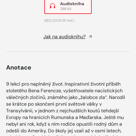
Audiokniha
288 Kč
MP3
(03:02:39 hod.)
Jak na audioknihu?
Anotace
9 lekcí pro naplněný život. Inspirativní životní příběh
stoletého Bena Ferencze, vyšetřovatele nacistických
válečných zločinů, známého jako „žalobce zla“. Narodil
se krátce po skončení první světové války v
Transylvánii, v jednom z nejchudších koutů tehdejší
Evropy na hranicích Rumunska a Maďarska. Ještě mu
nebyl ani rok, když s ním rodiče opustili rodný dům a
odešli do Ameriky. Do školy jej vzali až v osmi letech,