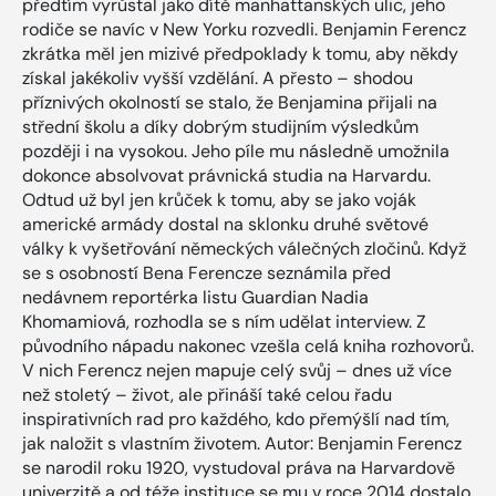
předtím vyrůstal jako dítě manhattanských ulic, jeho
rodiče se navíc v New Yorku rozvedli. Benjamin Ferencz
zkrátka měl jen mizivé předpoklady k tomu, aby někdy
získal jakékoliv vyšší vzdělání. A přesto – shodou
příznivých okolností se stalo, že Benjamina přijali na
střední školu a díky dobrým studijním výsledkům
později i na vysokou. Jeho píle mu následně umožnila
dokonce absolvovat právnická studia na Harvardu.
Odtud už byl jen krůček k tomu, aby se jako voják
americké armády dostal na sklonku druhé světové
války k vyšetřování německých válečných zločinů. Když
se s osobností Bena Ferencze seznámila před
nedávnem reportérka listu Guardian Nadia
Khomamiová, rozhodla se s ním udělat interview. Z
původního nápadu nakonec vzešla celá kniha rozhovorů.
V nich Ferencz nejen mapuje celý svůj – dnes už více
než stoletý – život, ale přináší také celou řadu
inspirativních rad pro každého, kdo přemýšlí nad tím,
jak naložit s vlastním životem. Autor: Benjamin Ferencz
se narodil roku 1920, vystudoval práva na Harvardově
univerzitě a od téže instituce se mu v roce 2014 dostalo