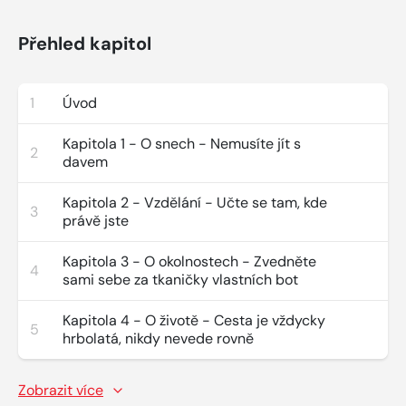
Přehled kapitol
1
Úvod
Kapitola 1 - O snech - Nemusíte jít s
2
davem
Kapitola 2 - Vzdělání - Učte se tam, kde
3
právě jste
Kapitola 3 - O okolnostech - Zvedněte
4
sami sebe za tkaničky vlastních bot
Kapitola 4 - O životě - Cesta je vždycky
5
hrbolatá, nikdy nevede rovně
Zobrazit více