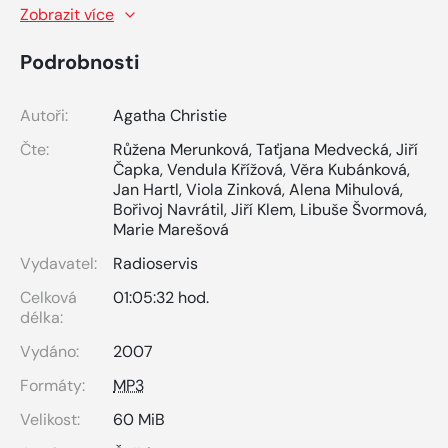
Zobrazit více
Podrobnosti
Autoři:
Agatha Christie
Čte:
Růžena Merunková
,
Taťjana Medvecká
,
Jiří
Čapka
,
Vendula Křížová
,
Věra Kubánková
,
Jan Hartl
,
Viola Zinková
,
Alena Mihulová
,
Bořivoj Navrátil
,
Jiří Klem
,
Libuše Švormová
,
Marie Marešová
Vydavatel:
Radioservis
Celková
01:05:32 hod.
délka:
Vydáno:
2007
Formáty:
MP3
Velikost:
60 MiB