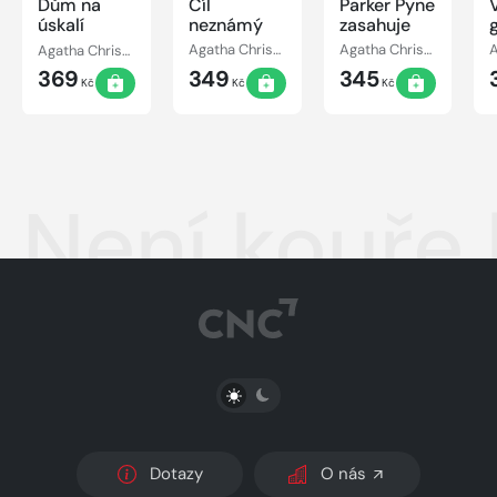
Dům na
Cíl
Parker Pyne
úskalí
neznámý
zasahuje
h
Agatha Christie
Agatha Christie
Agatha Christie
369
349
345
Kč
Kč
Kč
Není kouře
PŘEPNOUT SVĚTLÝ/TMAVÝ REŽIM
Dotazy
O nás