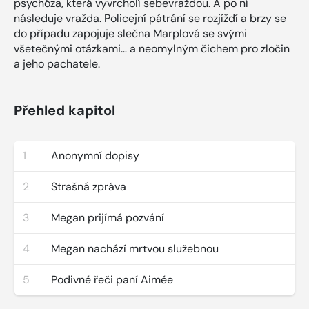
psychóza, která vyvrcholí sebevraždou. A po ní
následuje vražda. Policejní pátrání se rozjíždí a brzy se
do případu zapojuje slečna Marplová se svými
všetečnými otázkami… a neomylným čichem pro zločin
a jeho pachatele.
Přehled kapitol
1
Anonymní dopisy
2
Strašná zpráva
3
Megan prijímá pozvání
4
Megan nachází mrtvou služebnou
5
Podivné řeči paní Aimée