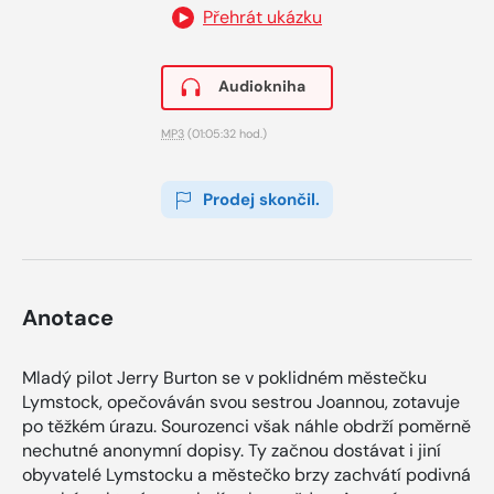
Přehrát ukázku
Audiokniha
MP3
(01:05:32 hod.)
Prodej skončil.
Anotace
Mladý pilot Jerry Burton se v poklidném městečku
Lymstock, opečováván svou sestrou Joannou, zotavuje
po těžkém úrazu. Sourozenci však náhle obdrží poměrně
nechutné anonymní dopisy. Ty začnou dostávat i jiní
obyvatelé Lymstocku a městečko brzy zachvátí podivná