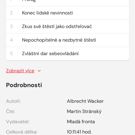
2
Konec lidské nevinnosti
3
Zkus své štěstí jako odstřelovač
4
Nepochopitelné a nezbytné štěstí
5
Zvláštní dar sebeovládání
Zobrazit více
Podrobnosti
Autoři:
Albrecht Wacker
Čte:
Martin Stránský
Vydavatel:
Mladá fronta
Celková délka:
10:11:41 hod.