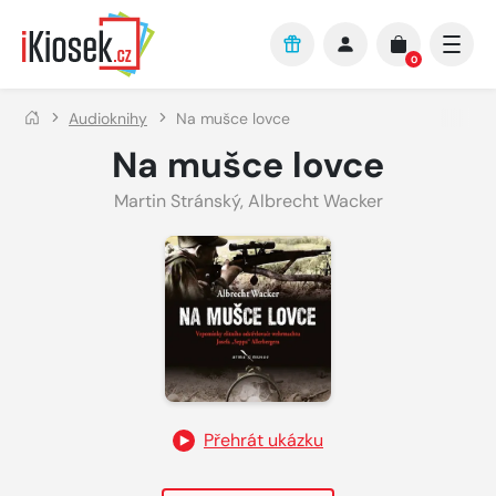
Přejít na hlavní obsah
0
Audioknihy
Na mušce lovce
Na mušce lovce
Martin Stránský
,
Albrecht Wacker
Přehrát ukázku