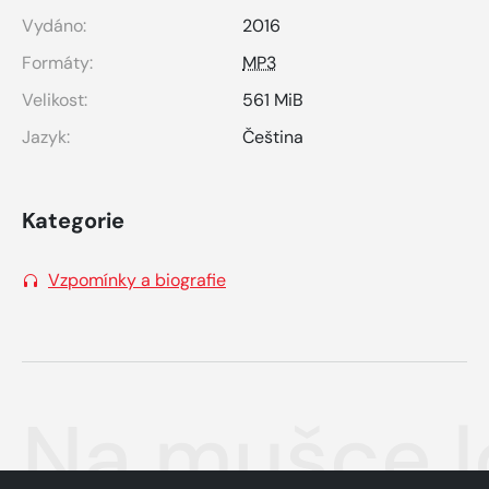
Vydáno:
2016
Formáty:
MP3
Velikost:
561 MiB
Jazyk:
Čeština
Kategorie
Vzpomínky a biografie
Na mušce l