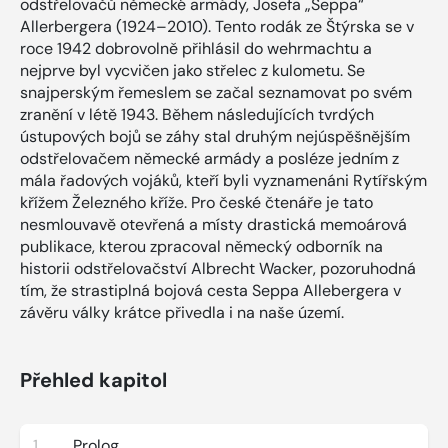
odstřelovačů německé armády, Josefa „Seppa“
Allerbergera (1924–2010). Tento rodák ze Štýrska se v
roce 1942 dobrovolně přihlásil do wehrmachtu a
nejprve byl vycvičen jako střelec z kulometu. Se
snajperským řemeslem se začal seznamovat po svém
zranění v létě 1943. Během následujících tvrdých
ústupových bojů se záhy stal druhým nejúspěšnějším
odstřelovačem německé armády a posléze jedním z
mála řadových vojáků, kteří byli vyznamenáni Rytířským
křížem Železného kříže. Pro české čtenáře je tato
nesmlouvavě otevřená a místy drastická memoárová
publikace, kterou zpracoval německý odborník na
historii odstřelovačství Albrecht Wacker, pozoruhodná
tím, že strastiplná bojová cesta Seppa Allebergera v
závěru války krátce přivedla i na naše území.
Přehled kapitol
1
Prolog