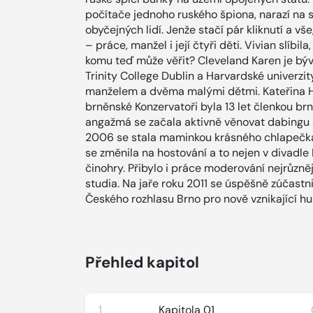
počítače jednoho ruského špiona, narazí na s
obyčejných lidí. Jenže stačí pár kliknutí a vše
– práce, manžel i její čtyři děti. Vivian slíbil
komu teď může věřit? Cleveland Karen je býva
Trinity College Dublin a Harvardské univerzity
manželem a dvěma malými dětmi. Kateřina H
brněnské Konzervatoři byla 13 let členkou b
angažmá se začala aktivně věnovat dabingu a 
2006 se stala maminkou krásného chlapečka 
se změnila na hostování a to nejen v divadle
činohry. Přibylo i práce moderování nejrůzně
studia. Na jaře roku 2011 se úspěšně zúčast
Českého rozhlasu Brno pro nově vznikající h
Přehled kapitol
1
Kapitola 01