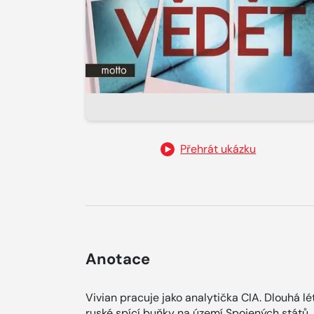
Přehrát ukázku
Anotace
Vivian pracuje jako analytička CIA. Dlouhá l
ruské spící buňky na území Spojených států. 