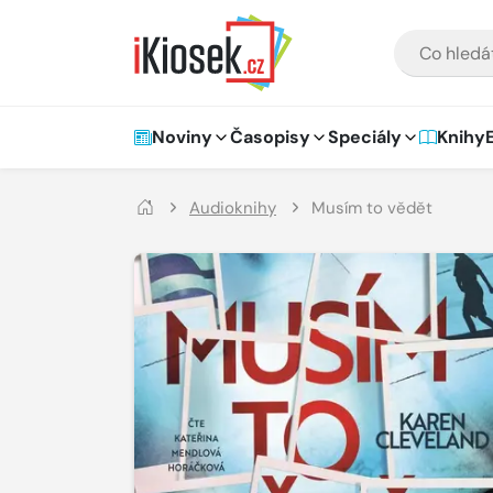
Přejít na hlavní obsah
VYHLEDÁVÁNÍ
Hlavní navigace
Noviny
Časopisy
Speciály
Knihy
Audioknihy
Musím to vědět