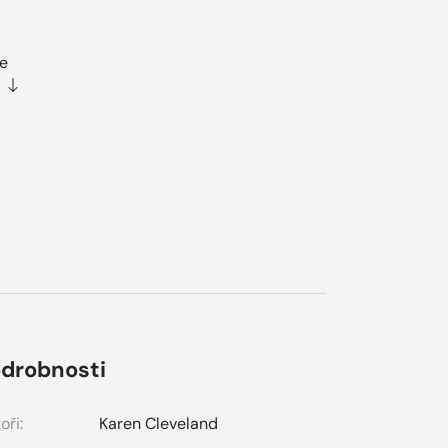
se
drobnosti
oři:
Karen Cleveland