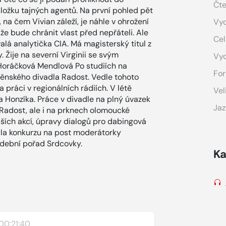
Čte
ložku tajných agentů. Na první pohled pět
, na čem Vivian záleží, je náhle v ohrožení
Vyd
a, že bude chránit vlast před nepřáteli. Ale
Cel
lá analytička CIA. Má magisterský titul z
. Žije na severní Virginii se svým
Vy
oráčková Mendlová Po studiích na
For
rněnského divadla Radost. Vedle tohoto
práci v regionálních rádiích. V létě
Vel
Honzíka. Práce v divadle na plný úvazek
Jaz
 Radost, ale i na prknech olomoucké
jších akcí, úpravy dialogů pro dabingová
nila konkurzu na post moderátorky
udební pořad Srdcovky.
Ka
00:21:40