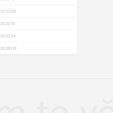
00:22:58
00:20:15
00:22:24
00:28:09
m to v