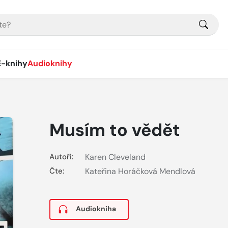
E-knihy
Audioknihy
Musím to vědět
Autoři:
Karen Cleveland
Čte:
Kateřina Horáčková Mendlová
Audiokniha