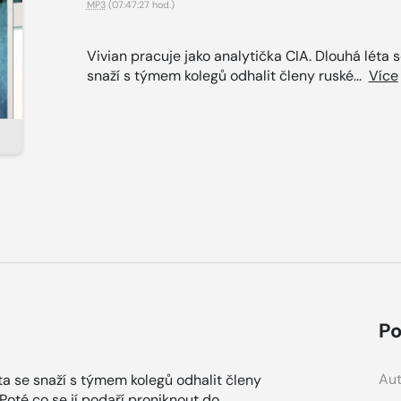
MP3
(07:47:27 hod.)
Vivian pracuje jako analytička CIA. Dlouhá léta 
snaží s týmem kolegů odhalit členy ruské...
Více
Po
Aut
éta se snaží s týmem kolegů odhalit členy
Poté co se jí podaří proniknout do