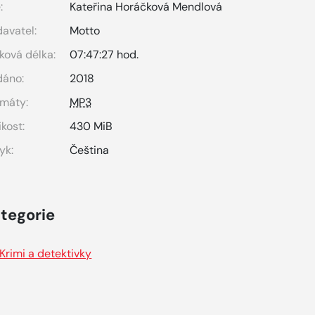
:
Kateřina Horáčková Mendlová
avatel:
Motto
ková délka:
07:47:27 hod.
dáno:
2018
máty:
MP3
ikost:
430 MiB
yk:
Čeština
tegorie
Krimi a detektivky