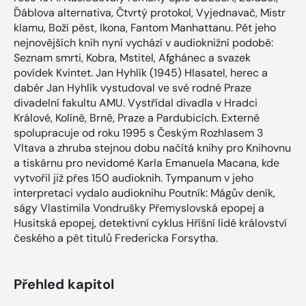
Ďáblova alternativa, Čtvrtý protokol, Vyjednavač, Mistr
klamu, Boží pěst, Ikona, Fantom Manhattanu. Pět jeho
nejnovějších knih nyní vychází v audioknižní podobě:
Seznam smrti, Kobra, Mstitel, Afghánec a svazek
povídek Kvintet. Jan Hyhlík (1945) Hlasatel, herec a
dabér Jan Hyhlík vystudoval ve své rodné Praze
divadelní fakultu AMU. Vystřídal divadla v Hradci
Králové, Kolíně, Brně, Praze a Pardubicích. Externě
spolupracuje od roku 1995 s Českým Rozhlasem 3
Vltava a zhruba stejnou dobu načítá knihy pro Knihovnu
a tiskárnu pro nevidomé Karla Emanuela Macana, kde
vytvořil již přes 150 audioknih. Tympanum v jeho
interpretaci vydalo audioknihu Poutník: Mágův deník,
ságy Vlastimila Vondrušky Přemyslovská epopej a
Husitská epopej, detektivní cyklus Hříšní lidé království
českého a pět titulů Fredericka Forsytha.
Přehled kapitol