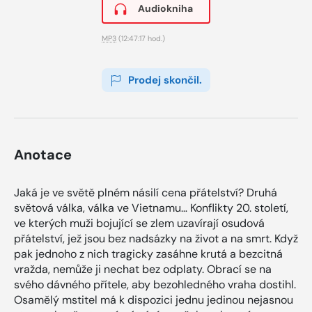
Audiokniha
MP3
(12:47:17 hod.)
Prodej skončil.
Anotace
Jaká je ve světě plném násilí cena přátelství? Druhá
světová válka, válka ve Vietnamu… Konflikty 20. století,
ve kterých muži bojující se zlem uzavírají osudová
přátelství, jež jsou bez nadsázky na život a na smrt. Když
pak jednoho z nich tragicky zasáhne krutá a bezcitná
vražda, nemůže ji nechat bez odplaty. Obrací se na
svého dávného přítele, aby bezohledného vraha dostihl.
Osamělý mstitel má k dispozici jednu jedinou nejasnou