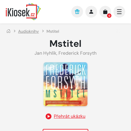
Přejít na hlavní obsah
0
Audioknihy
Mstitel
Mstitel
Jan Hyhlík
,
Frederick Forsyth
Přehrát ukázku