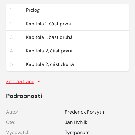
1
Prolog
2
Kapitola 1, část první
3
Kapitola 1, část druhá
4
Kapitola 2, část první
5
Kapitola 2, část druhá
Zobrazit více
Podrobnosti
Autoři:
Frederick Forsyth
Čte:
Jan Hyhlík
Vydavatel:
Tympanum