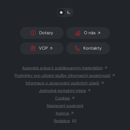
PŘEPNOUT SVĚTLÝ/TMAVÝ REŽIM
Dotazy
O nás
VOP
Kontakty
Autorská práva k publikovaným materiálům
Podmínky pro užívání služby informační společnosti
Informace o zpracování osobních údajů
Jednotná kontaktní místa
Cookies
Nastavení soukromí
Inzerce
Redakce