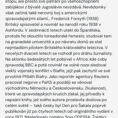
stopu, ale přesto své pátrání po všehoschopném
zabijákovi z bývalé Jugoslávie nevzdává. Nevědomky
však začíná také nerovný boj s americkými
zpravodajskými silami… Frederick Forsyth (1938)
Britský spisovatel a novinář se narodil roku 1938 v
Ashfordu. V sedmnácti letech utekl do Španělska,
protože ho okouzlilo toreadorské řemeslo; studoval tam
na granadské univerzitě a po návratu domů se stal
nejmladším pilotem Britského královského letectva. V
necelých dvaceti letech se rozhodl pro dráhu žurnalisty.
Na sklonku šedesátých let pobýval v Africe, kde coby
zpravodaj BBC a poté novinář na volné noze sledoval
vleklý vojenský konflikt v Biafře, jejž pak zachytil ve své
prvotině Příběh Biafry. Jako reportér agentury Reuters
pracoval nejprve v Paříži a později se věnoval
východnímu Německu a Československu. Zkušenosti,
které ve zpravodajských kruzích získal, jej přivedly k
napsání knihy, jež svého autora proslavila doslova po
celém světě – také česky byl Den pro Šakala poprvé
publikován již po čtyřech letech od originálního vydání v
roce 1971. Následovaly romány Spis ODESSA, Žoldáci,