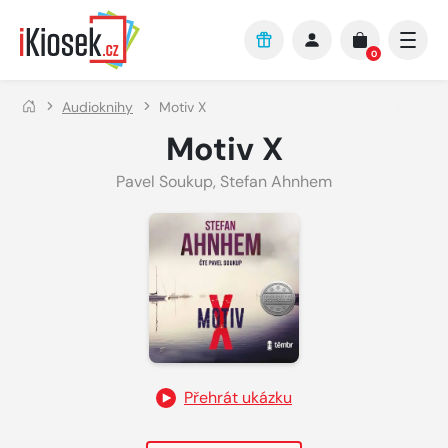
Přejít na hlavní obsah
0
Audioknihy
Motiv X
Motiv X
Pavel Soukup
,
Stefan Ahnhem
Přehrát ukázku