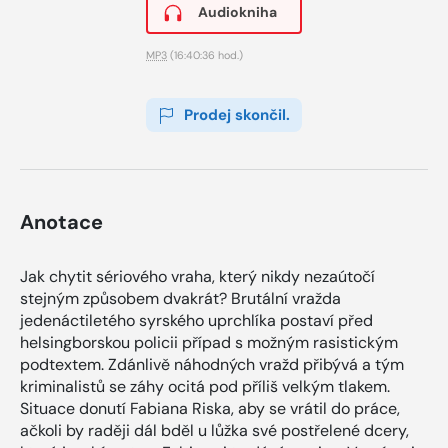
Audiokniha
MP3
(16:40:36 hod.)
Prodej skončil.
Anotace
Jak chytit sériového vraha, který nikdy nezaútočí
stejným způsobem dvakrát? Brutální vražda
jedenáctiletého syrského uprchlíka postaví před
helsingborskou policii případ s možným rasistickým
podtextem. Zdánlivě náhodných vražd přibývá a tým
kriminalistů se záhy ocitá pod příliš velkým tlakem.
Situace donutí Fabiana Riska, aby se vrátil do práce,
ačkoli by raději dál bděl u lůžka své postřelené dcery,