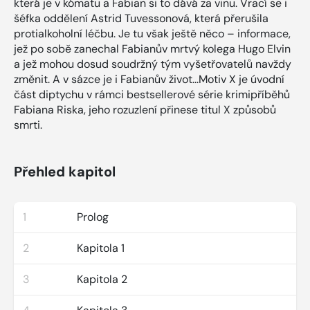
která je v kómatu a Fabian si to dává za vinu. Vrací se i
šéfka oddělení Astrid Tuvessonová, která přerušila
protialkoholní léčbu. Je tu však ještě něco – informace,
jež po sobě zanechal Fabianův mrtvý kolega Hugo Elvin
a jež mohou dosud soudržný tým vyšetřovatelů navždy
změnit. A v sázce je i Fabianův život...Motiv X je úvodní
část diptychu v rámci bestsellerové série krimipříběhů
Fabiana Riska, jeho rozuzlení přinese titul X způsobů
smrti.
Přehled kapitol
1
Prolog
2
Kapitola 1
3
Kapitola 2