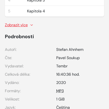
4
Kapitola 3
5
Kapitola 4
Zobrazit více
Podrobnosti
Autoři:
Stefan Ahnhem
Čte:
Pavel Soukup
Vydavatel:
Tembr
Celková délka:
16:40:36 hod.
Vydáno:
2020
Formáty:
MP3
Velikost:
1 GiB
Jazyk:
Čeština