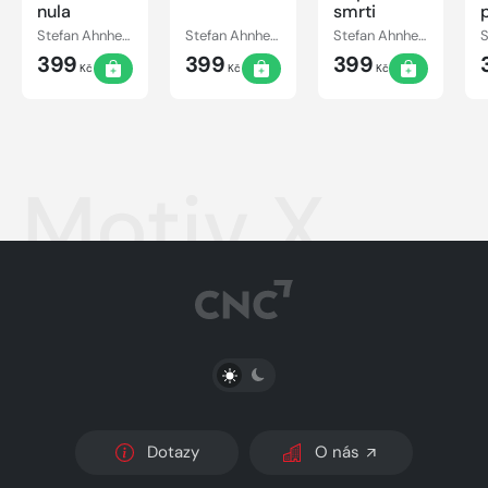
nula
smrti
Stefan Ahnhem
Stefan Ahnhem
Stefan Ahnhem
399
399
399
Kč
Kč
Kč
Motiv X
PŘEPNOUT SVĚTLÝ/TMAVÝ REŽIM
Dotazy
O nás