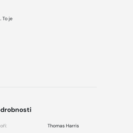
. To je
drobnosti
oři:
Thomas Harris