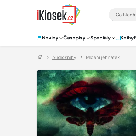
Přejít na hlavní obsah
VYHLEDÁVÁNÍ
Hlavní navigace
Noviny
Časopisy
Speciály
Knihy
Audioknihy
Mlčení jehňátek