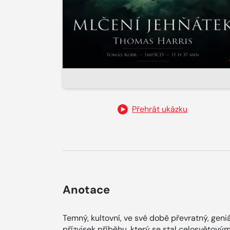
Přehrát ukázku
Anotace
Temný, kultovní, ve své době převratný, geniál
přízvisek příběhu, který se stal celosvětový