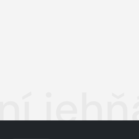
ní jehň