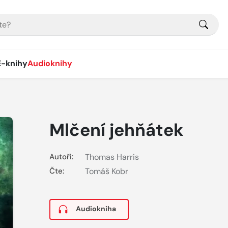
E-knihy
Audioknihy
Mlčení jehňátek
Autoři:
Thomas Harris
Čte:
Tomáš Kobr
Audiokniha