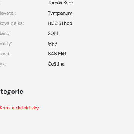
:
Tomáš Kobr
avatel:
Tympanum
ková délka:
11:36:51 hod.
dáno:
2014
máty:
MP3
ikost:
646 MiB
yk:
Čeština
tegorie
Krimi a detektivky