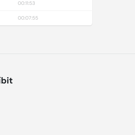
00:11:53
00:07:55
íbit