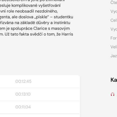
Čte
resluje komplikované vyšetřování
avní role neobsadil nezdolného,
Vyd
enta, ale doslova „pískle“ – studentku
Cel
přizvána na základě důvěry a instinktu
kem je spolupráce Clarice s masovým
Vy
 Už tato fakta svědčí o tom, že Harris
For
Vel
Jaz
Ka
00:12:45
00:13:10
00:11:04