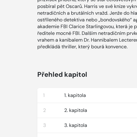
posbíral pět Oscarů. Harris ve své knize vyk
netradičních a brutálních vražd. Jenže do hl
ostříleného detektiva nebo „bondovského“ ag
akademie FBI Clarice Starlingovou, která je 
ředitele mocné FBI. Dalším netradičním prv
vrahem a kanibalem Dr. Hannibalem Lecterem.
předkládá thriller, který bourá konvence.
Přehled kapitol
1
1. kapitola
2
2. kapitola
3
3. kapitola