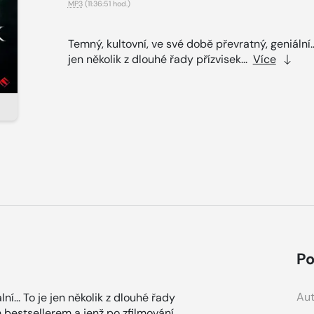
MP3
(11:36:51 hod.)
Temný, kultovní, ve své době převratný, geniální..
jen několik z dlouhé řady přízvisek...
Více
Po
Aut
ní... To je jen několik z dlouhé řady
m bestsellerem a jenž po zfilmování