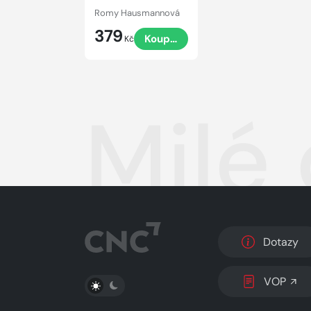
Romy Hausmannová
379
Koupit
Kč
Milé 
Dotazy
PŘEPNOUT SVĚTLÝ/TMAVÝ REŽIM
VOP