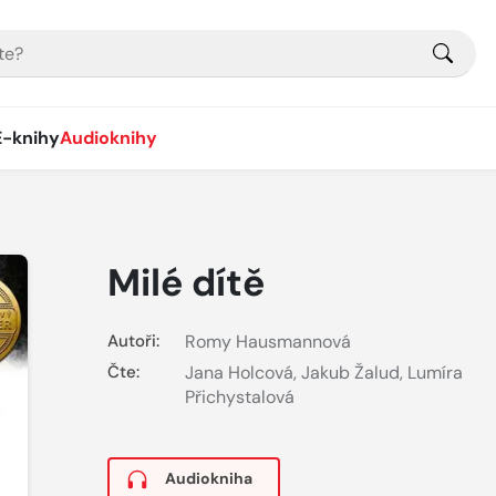
E-knihy
Audioknihy
Milé dítě
Autoři:
Romy Hausmannová
Čte:
Jana Holcová
,
Jakub Žalud
,
Lumíra
Přichystalová
Audiokniha