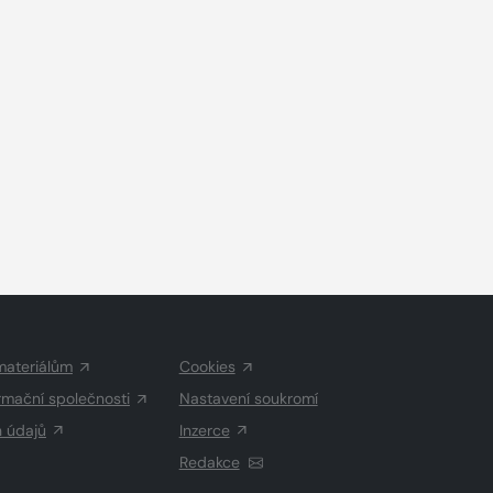
materiálům
Cookies
rmační společnosti
Nastavení soukromí
h údajů
Inzerce
Redakce