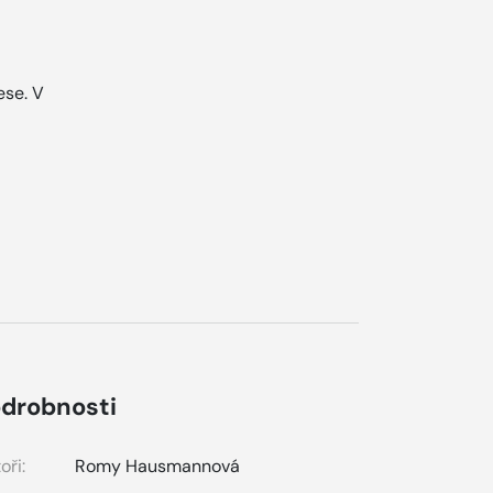
ese. V
drobnosti
oři:
Romy Hausmannová