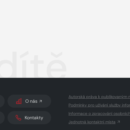
dítě
Autorská práva k publikovaným 
O nás
Podmínky pro užívání služby info
Informace o zpracování osobníc
Kontakty
Jednotná kontaktní místa