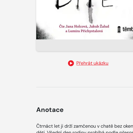
Přehrát ukázku
Anotace
Čtrnáct let ji drží zamčenou v chatě bez oke
děti. Všední den rodiny probíhá podle přesné