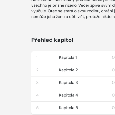
všechno je přísně řízeno. Večer zpívá svým 
vyučuje. Otec se stará o svou rodinu, chrání
nemůže jeho ženu a děti vzít, protože nikdo ne
Přehled kapitol
1
Kapitola 1
0
2
Kapitola 2
0
3
Kapitola 3
0
4
Kapitola 4
0
5
Kapitola 5
0