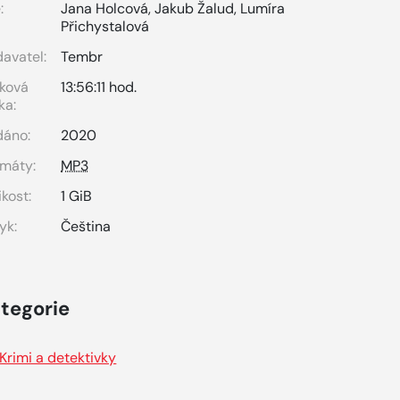
:
Jana Holcová
,
Jakub Žalud
,
Lumíra
Přichystalová
avatel:
Tembr
ková
13:56:11 hod.
ka:
dáno:
2020
máty:
MP3
ikost:
1 GiB
yk:
Čeština
tegorie
Krimi a detektivky