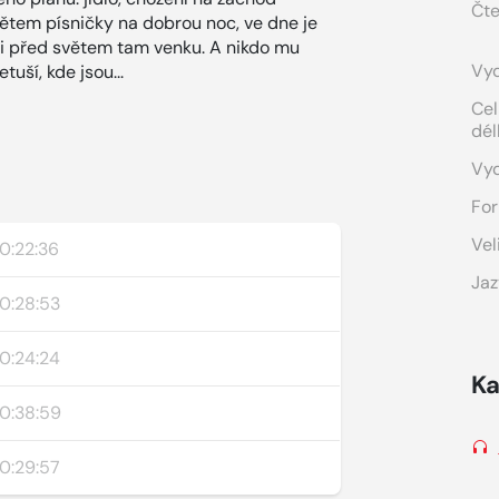
Čte
dětem písničky na dobrou noc, ve dne je
 ji před světem tam venku. A nikdo mu
Vyd
tuší, kde jsou...
Cel
dél
Vy
For
Vel
0:22:36
Jaz
0:28:53
0:24:24
Ka
0:38:59
0:29:57