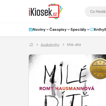
Přejít na hlavní obsah
VYHLEDÁVÁNÍ
Hlavní navigace
Noviny
Časopisy
Speciály
Knihy
Audioknihy
Milé dítě