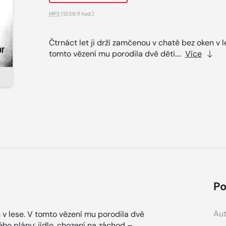
MP3
(13:56:11 hod.)
Čtrnáct let ji drží zamčenou v chatě bez oken v l
tomto vězení mu porodila dvě děti....
Více
Po
Aut
n v lese. V tomto vězení mu porodila dvě
ho plánu: jídlo, chození na záchod –