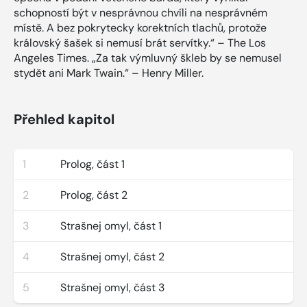
schopností být v nesprávnou chvíli na nesprávném
místě. A bez pokrytecky korektních tlachů, protože
královský šašek si nemusí brát servítky.“ – The Los
Angeles Times. „Za tak výmluvný škleb by se nemusel
stydět ani Mark Twain.“ – Henry Miller.
Přehled kapitol
1
Prolog, část 1
2
Prolog, část 2
3
Strašnej omyl, část 1
4
Strašnej omyl, část 2
5
Strašnej omyl, část 3