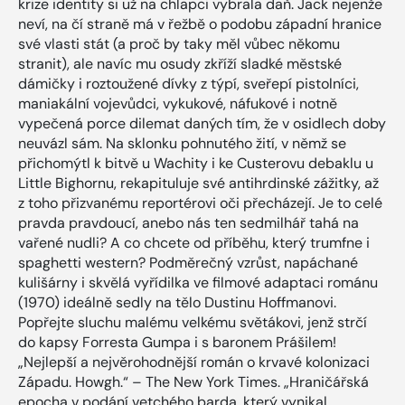
krize identity si už na chlapci vybrala daň. Jack nejenže
neví, na čí straně má v řežbě o podobu západní hranice
své vlasti stát (a proč by taky měl vůbec někomu
stranit), ale navíc mu osudy zkříží sladké městské
dámičky i roztoužené dívky z týpí, sveřepí pistolníci,
maniakální vojevůdci, vykukové, náfukové i notně
vypečená porce dilemat daných tím, že v osidlech doby
neuvázl sám. Na sklonku pohnutého žití, v němž se
přichomýtl k bitvě u Wachity i ke Custerovu debaklu u
Little Bighornu, rekapituluje své antihrdinské zážitky, až
z toho přizvanému reportérovi oči přecházejí. Je to celé
pravda pravdoucí, anebo nás ten sedmilhář tahá na
vařené nudli? A co chcete od příběhu, který trumfne i
spaghetti western? Podměrečný vzrůst, napáchané
kulišárny i skvělá vyřídilka ve filmové adaptaci románu
(1970) ideálně sedly na tělo Dustinu Hoffmanovi.
Popřejte sluchu malému velkému světákovi, jenž strčí
do kapsy Forresta Gumpa i s baronem Prášilem!
„Nejlepší a nejvěrohodnější román o krvavé kolonizaci
Západu. Howgh.“ – The New York Times. „Hraničářská
epocha v podání vetchého barda, který vynikal