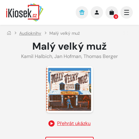
Přejít na hlavní obsah
0
Audioknihy
Malý velký muž
Malý velký muž
Kamil Halbich
,
Jan Hofman
,
Thomas Berger
Přehrát ukázku