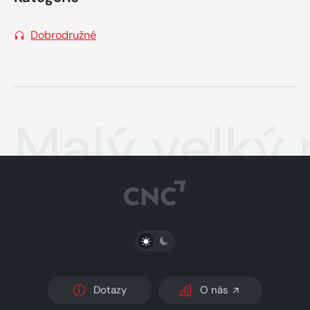
Dobrodružné
Malý velký
PŘEPNOUT SVĚTLÝ/TMAVÝ REŽIM
Dotazy
O nás