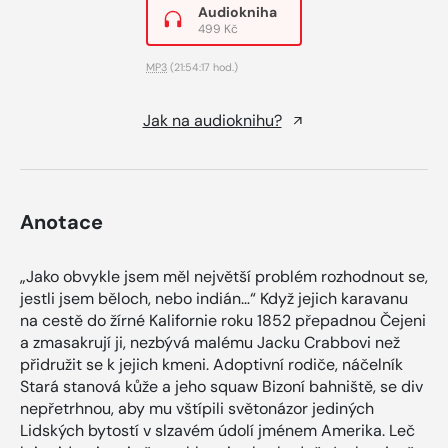
Audiokniha
499 Kč
MP3
(21:54:17 hod.)
Jak na audioknihu?
Anotace
„Jako obvykle jsem měl největší problém rozhodnout se,
jestli jsem běloch, nebo indián…“ Když jejich karavanu
na cestě do žírné Kalifornie roku 1852 přepadnou Čejeni
a zmasakrují ji, nezbývá malému Jacku Crabbovi než
přidružit se k jejich kmeni. Adoptivní rodiče, náčelník
Stará stanová kůže a jeho squaw Bizoní bahniště, se div
nepřetrhnou, aby mu vštípili světonázor jediných
Lidských bytostí v slzavém údolí jménem Amerika. Leč