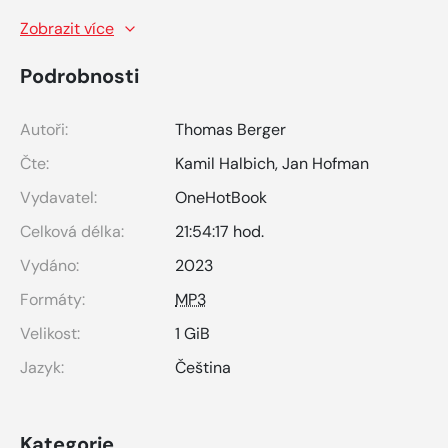
Zobrazit více
Podrobnosti
Autoři:
Thomas Berger
Čte:
Kamil Halbich
,
Jan Hofman
Vydavatel:
OneHotBook
Celková délka:
21:54:17 hod.
Vydáno:
2023
Formáty:
MP3
Velikost:
1 GiB
Jazyk:
Čeština
Kategorie