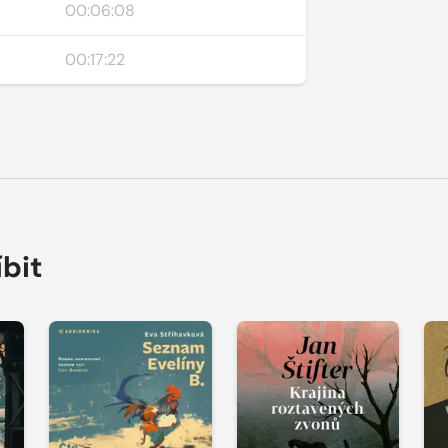
00:06:08
00:17:22
íbit
Přehrát
Přehrát
P
ukázku
ukázku
u