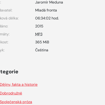
:
Jaromír Meduna
avatel:
Mladá fronta
ková délka:
06:34:02 hod.
dáno:
2015
máty:
MP3
ikost:
365 MiB
yk:
Čeština
tegorie
Dějiny, fakta a historie
Dobrodružné
Společenská próza