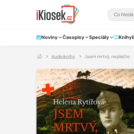
Přejít na hlavní obsah
VYHLEDÁVÁNÍ
Hlavní navigace
Noviny
Časopisy
Speciály
Knihy
Audioknihy
Jsem mrtvý, neplačte