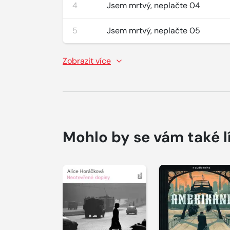
4
Jsem mrtvý, neplačte 04
5
Jsem mrtvý, neplačte 05
Zobrazit více
Mohlo by se vám také l
Přehrát
Přehrát
ukázku
ukázku