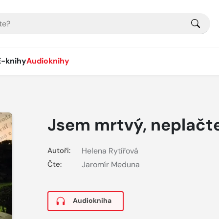
E-knihy
Audioknihy
Jsem mrtvý, neplačt
Autoři:
Helena Rytířová
Čte:
Jaromír Meduna
Audiokniha