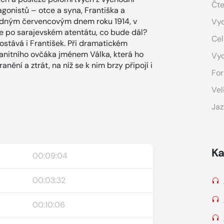
Čte
gonistů – otce a syna, Františka a
sudným červencovým dnem roku 1914, v
Vyd
e po sarajevském atentátu, co bude dál?
Cel
ostává i František. Při dramatickém
anitního ovčáka jménem Válka, která ho
Vy
nění a ztrát, na níž se k nim brzy připojí i
For
Vel
Jaz
Ka
00:09:04
00:03:32
00:10:06