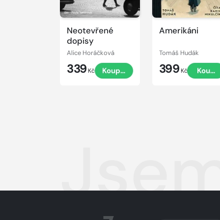
Neotevřené
Amerikáni
dopisy
Alice Horáčková
Tomáš Hudák
339
399
Koupit
Koupi
Kč
Kč
Jsem