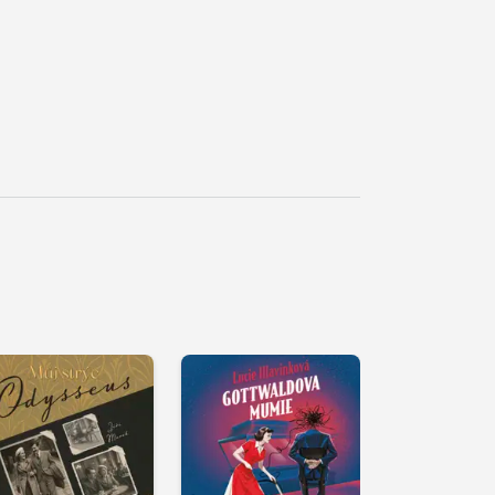
řehrát
kázku
Přehrát
Přehrát
ukázku
ukázku