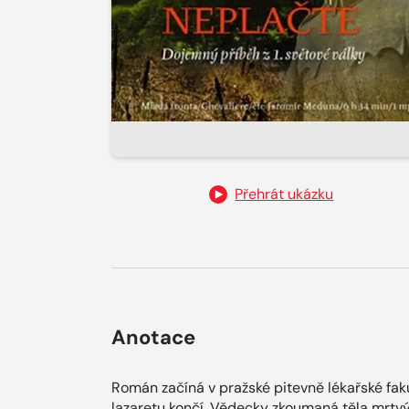
Přehrát ukázku
Anotace
Román začíná v pražské pitevně lékařské faku
lazaretu končí. Vědecky zkoumaná těla mrtv