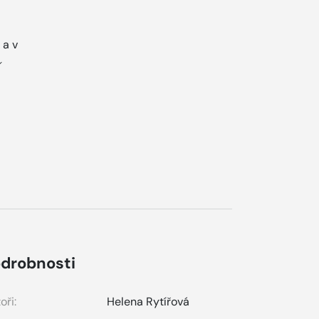
 a v
drobnosti
oři:
Helena Rytířová