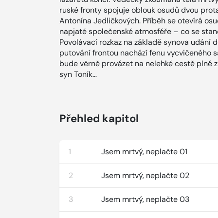
ruské fronty spojuje oblouk osudů dvou prota
Antonína Jedličkových. Příběh se otevírá o
napjaté společenské atmosféře – co se stan
Povolávací rozkaz na základě synova udání d
putování frontou nachází fenu vycvičeného s
bude věrně provázet na nelehké cestě plné zra
syn Toník…
Přehled kapitol
1
Jsem mrtvý, neplačte 01
2
Jsem mrtvý, neplačte 02
3
Jsem mrtvý, neplačte 03