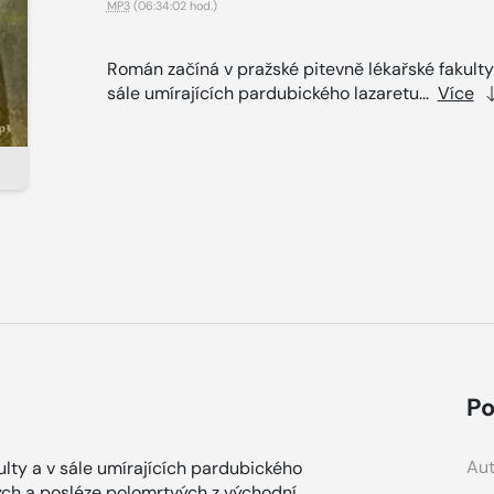
MP3
(06:34:02 hod.)
Román začíná v pražské pitevně lékařské fakulty
sále umírajících pardubického lazaretu...
Více
Po
Aut
lty a v sále umírajících pardubického
ých a posléze polomrtvých z východní