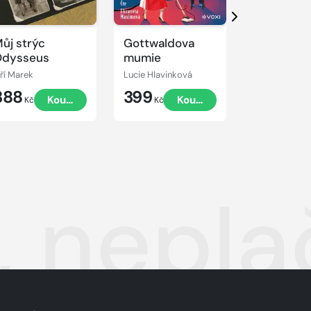
Další
ůj strýc
Gottwaldova
Děti Volhy
Odysseus
mumie
iří Marek
Lucie Hlavinková
Guzel Jachina
388
399
528
Koupit
Koupit
Kč
Kč
Kč
 nepla