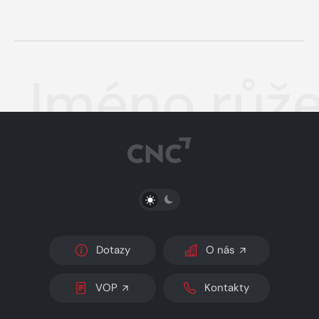
Jméno růž
PŘEPNOUT SVĚTLÝ/TMAVÝ REŽIM
Dotazy
O nás
VOP
Kontakty