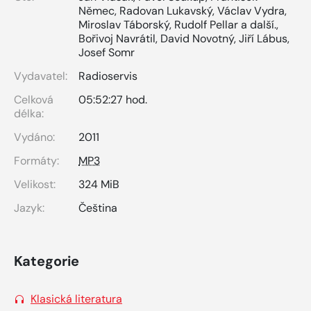
Němec
,
Radovan Lukavský
,
Václav Vydra
,
Miroslav Táborský
,
Rudolf Pellar a další.
,
Bořivoj Navrátil
,
David Novotný
,
Jiří Lábus
,
Josef Somr
Vydavatel:
Radioservis
Celková
05:52:27 hod.
délka:
Vydáno:
2011
Formáty:
MP3
Velikost:
324 MiB
Jazyk:
Čeština
Kategorie
Klasická literatura