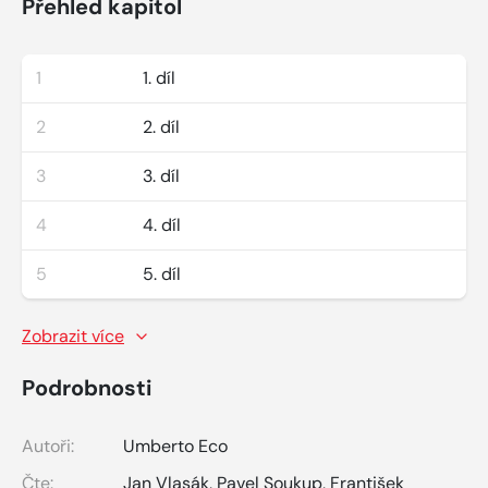
Přehled kapitol
1
1. díl
2
2. díl
3
3. díl
4
4. díl
5
5. díl
Zobrazit více
Podrobnosti
Autoři:
Umberto Eco
Čte:
Jan Vlasák
,
Pavel Soukup
,
František