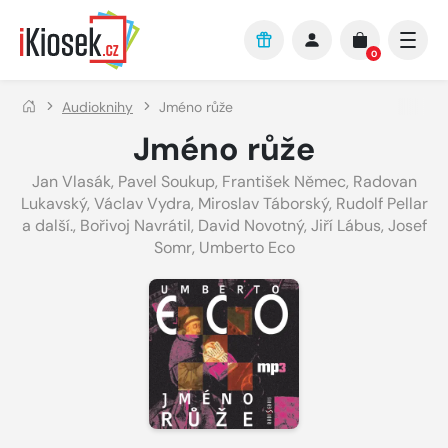
Přejít na hlavní obsah
0
Audioknihy
Jméno růže
Jméno růže
Jan Vlasák
,
Pavel Soukup
,
František Němec
,
Radovan
Lukavský
,
Václav Vydra
,
Miroslav Táborský
,
Rudolf Pellar
a další.
,
Bořivoj Navrátil
,
David Novotný
,
Jiří Lábus
,
Josef
Somr
,
Umberto Eco