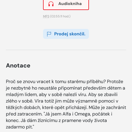
Audiokniha
MP3
(02:55:11 hod.)
Prodej skončil.
Anotace
Proč se znovu vracet k tomu starému příběhu? Protože
je nezbytné ho neustále připomínat především dětem a
mladým lidem, aby v sobě nalezli víru. Aby se zbavili
zlého v sobě. Víra totiž jim může významně pomoci v
těžkých dobách, které opět přicházejí. Může je zachránit
před zatracením. "Já jsem Alfa i Omega, počátek i
konec. Já dám žíznícímu z pramene vody života
zadarmo pít."