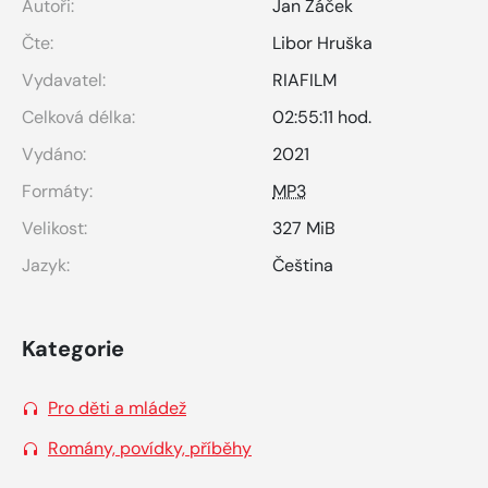
Autoři:
Jan Žáček
Čte:
Libor Hruška
Vydavatel:
RIAFILM
Celková délka:
02:55:11 hod.
Vydáno:
2021
Formáty:
MP3
Velikost:
327 MiB
Jazyk:
Čeština
Kategorie
Pro děti a mládež
Romány, povídky, příběhy