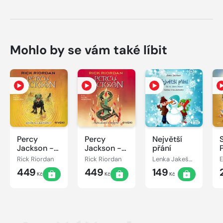
Mohlo by se vám také líbit
Percy
Percy
Největší
Jackson -
Jackson -
přání
Bitva o
Poslední z
Rick Riordan
Rick Riordan
Lenka Jakešová
labyrint
bohů
449
449
149
Kč
Kč
Kč