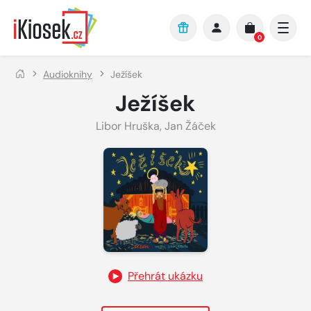
Přejít na hlavní obsah
0
Audioknihy
Ježíšek
Ježíšek
Libor Hruška
,
Jan Žáček
Přehrát ukázku