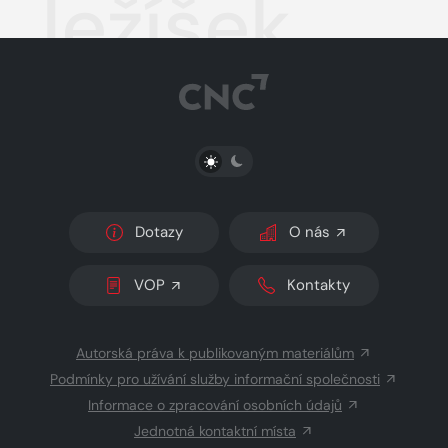
Ježíšek
PŘEPNOUT SVĚTLÝ/TMAVÝ REŽIM
Dotazy
O nás
VOP
Kontakty
Autorská práva k publikovaným materiálům
Podmínky pro užívání služby informační společnosti
Informace o zpracování osobních údajů
Jednotná kontaktní místa